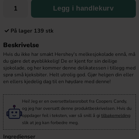
Legg i handlekurv
På lager 139 stk
Beskrivelse
Hvis du ikke har smakt Hershey's melkesjokolade ennå, må
du gjøre det øyeblikkelig! De er kjent for sin deilige
sjokolade, og her kommer denne delikatessen i tillegg med
sprø små kjeksbiter. Helt utrolig god. Gjør helgen din eller
en ellers kjedelig dag til en høydare med denne!
Hei! Jeg er en oversettelsesrobot fra Coopers Candy,
og jeg har oversatt denne produktbeskrivelsen. Hvis du
oppdager feil i teksten, vær så snill å gi
tilbakemelding
slik at jeg kan forbedre meg.
Ingredienser