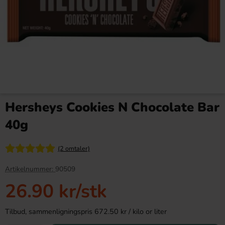
Kinder Maxi 21g
Tajin Chilipulver med Lime
400g
Hersheys Cookies N Chocolate Bar
9.90 kr
119.90 kr
40g
Köp
Köp
(2 omtaler)
Artikelnummer:
90509
26.90 kr
/stk
Tilbud, sammenligningspris 672.50 kr / kilo or liter