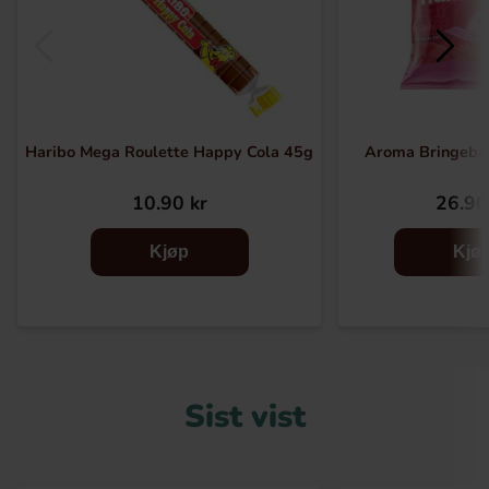
Haribo Mega Roulette Happy Cola 45g
Aroma Bringebæ
10.90 kr
26.90
Kjøp
Kjø
Sist vist