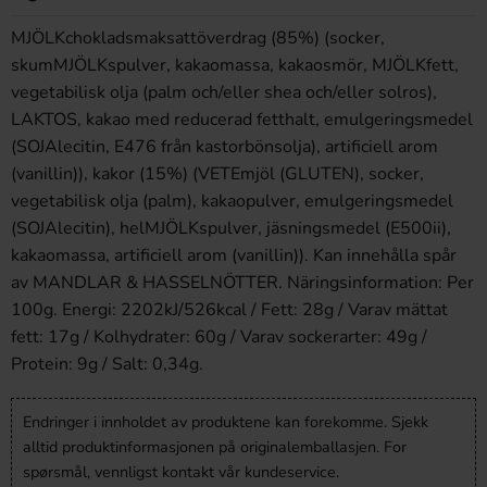
MJÖLKchokladsmaksattöverdrag (85%) (socker,
skumMJÖLKspulver, kakaomassa, kakaosmör, MJÖLKfett,
vegetabilisk olja (palm och/eller shea och/eller solros),
LAKTOS, kakao med reducerad fetthalt, emulgeringsmedel
(SOJAlecitin, E476 från kastorbönsolja), artificiell arom
(vanillin)), kakor (15%) (VETEmjöl (GLUTEN), socker,
vegetabilisk olja (palm), kakaopulver, emulgeringsmedel
(SOJAlecitin), helMJÖLKspulver, jäsningsmedel (E500ii),
kakaomassa, artificiell arom (vanillin)). Kan innehålla spår
av MANDLAR & HASSELNÖTTER. Näringsinformation: Per
100g. Energi: 2202kJ/526kcal / Fett: 28g / Varav mättat
fett: 17g / Kolhydrater: 60g / Varav sockerarter: 49g /
Protein: 9g / Salt: 0,34g.
Endringer i innholdet av produktene kan forekomme. Sjekk
alltid produktinformasjonen på originalemballasjen. For
spørsmål, vennligst kontakt vår kundeservice.