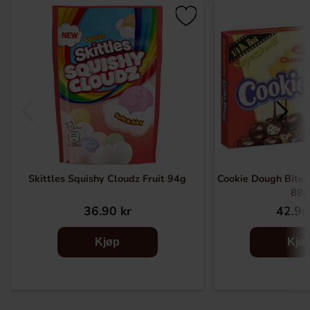
Skittles Squishy Cloudz Fruit 94g
Cookie Dough Bites
88g
36.90 kr
42.90
Kjøp
Kjø