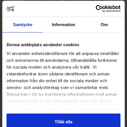
Relaterte produkter
Samtycke
Information
Om
Denna webbplats använder cookies
Vi använder enhetsidentifierare för att anpassa innehållet
och annonserna till användarna, tillhandahålla funktioner
för sociala medier och analysera vår trafik. Vi
vidarebefordrar även sådana identifierare och annan
information från din enhet till de sociala medier och
annons- och analysföretag som vi samarbetar med.
Gårdschips Chips Piri Piri & Rostad
Gårdschips Pico De
Dessa kan i sin tur kombinera informationen med annan
Hvitløk 150g
Edition 
information som du har tillhandahållit eller som de har
36.90 kr
36.90
samlat in när du har använt deras tjänster.
Kjøp
Kjø
Tillåt alla