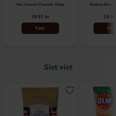
Mac Heaven Cheddar 184g
Bonbon Bavian
39.91 kr
14.90
Kjøp
Kjø
Sist vist