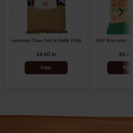
Lantchips Chips Salt & Eddik 200g
OLW Brun smør &
34.90 kr
39.91
Kjøp
Kjø