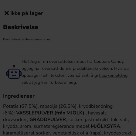
Ikke på lager
Beskrivelse
Produktbeskrivelse kommer snart.
Hei! Jeg er en oversettelsesrobot fra Coopers Candy,
og jeg har oversatt denne produktbeskrivelsen. Hvis du
oppdager feil i teksten, vær så snill å gi
tilbakemelding
slik at jeg kan forbedre meg.
Ingredienser
Potatis (67,5%), rapsolja (26,5%), kryddblandning
(6%):
VASSLEPULVER (från MJÖLK)
, havssalt,
druvsocker,
GRÄDDPULVER
, socker, jästextrakt, lök, salt,
krydda, arom, surhetsreglerande medel
MJÖLKSYRA
,
karamelliserat socker, vegetabilisk olja (raps), kryddextrakt