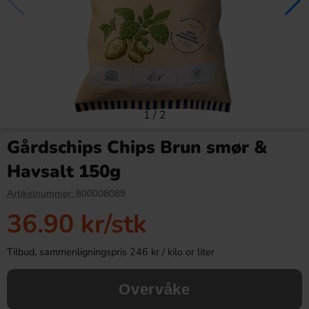
1
/
2
Daim Mini 1kg
Bubs Dizzy Skalle 2,6kg
Gårdschips Chips Brun smør &
249.90 kr
349.90 kr
Havsalt 150g
Köp
Köp
Artikelnummer:
800008089
36.90 kr
/stk
Tilbud, sammenligningspris 246 kr / kilo or liter
Overvåke