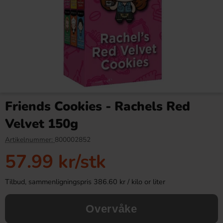
Red Bull Green Drakfrukt 25cl
Tabby Chicken Wings
Chocolate 50g
Friends Cookies - Rachels Red
38.90 kr
19.90 kr
34.90 kr
Velvet 150g
Köp
Köp
Artikelnummer:
800002852
57.99 kr
/stk
Tilbud, sammenligningspris 386.60 kr / kilo or liter
Overvåke