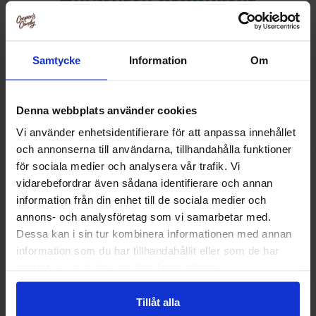
Relaterte produkter
Samtycke
Information
Om
Denna webbplats använder cookies
Vi använder enhetsidentifierare för att anpassa innehållet
och annonserna till användarna, tillhandahålla funktioner
för sociala medier och analysera vår trafik. Vi
vidarebefordrar även sådana identifierare och annan
information från din enhet till de sociala medier och
annons- och analysföretag som vi samarbetar med.
American Bakery Brownie Cookies
American Bakery Di
Dessa kan i sin tur kombinera informationen med annan
White Chocolate 106g
information som du har tillhandahållit eller som de har
34.99 kr
36.90
samlat in när du har använt deras tjänster.
Kjøp
Kjø
Tillåt alla