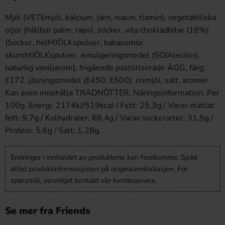
Mjöl (VETEmjöl, kalcium, järn, niacin, tiamin), vegetabiliska
oljor (hållbar palm, raps), socker, vita chokladbitar (18%)
(Socker, helMJÖLKspulver, kakaosmör,
skumMJÖLKspulver, emulgeringsmedel (SOJAlecitin),
naturlig vaniljarom), frigående pastöriserade ÄGG, färg;
E172, jäsningsmedel (E450, E500), rismjöl, salt, aromer.
Kan även innehålla TRÄDNÖTTER. Näringsinformation: Per
100g. Energi: 2174kJ/519kcal / Fett: 25,3g / Varav mättat
fett: 9,7g / Kolhydrater: 66,4g / Varav sockerarter: 31,5g /
Protein: 5,6g / Salt: 1,28g.
Endringer i innholdet av produktene kan forekomme. Sjekk
alltid produktinformasjonen på originalemballasjen. For
spørsmål, vennligst kontakt vår kundeservice.
Se mer fra Friends