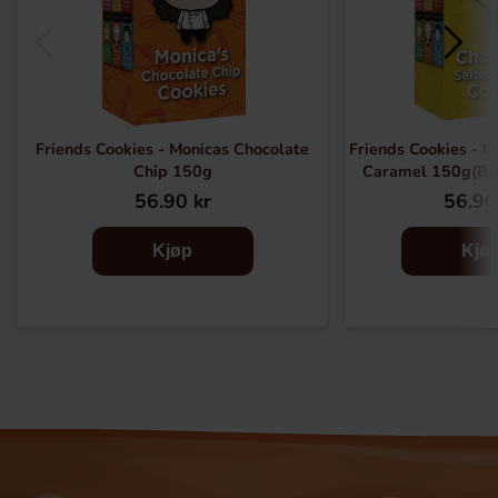
Friends Cookies - Monicas Chocolate
Friends Cookies - C
Chip 150g
Caramel 150g(BF
56.90 kr
56.90
Kjøp
Kjø