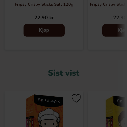
Fripsy Crispy Sticks Salt 120g
Fripsy Crispy Stic
22.90 kr
22.90
Kjøp
Kjø
Sist vist