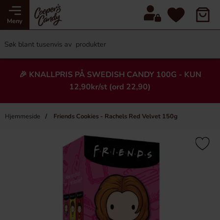
Meny
🎉 KNALLPRIS PÅ SWEDISH CANDY 100G - KUN
12,90kr/st (ord 22,90)
Hjemmeside
Friends Cookies - Rachels Red Velvet 150g
×
Heading
-43%