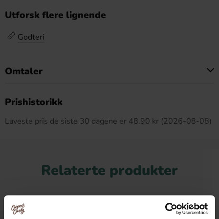
Utforsk flere lignende
Godteri
Omtaler
Dette produktet har ingen anmeldelser
Prishistorikk
Laveste pris de siste 30 dagene er 48.90 kr (2026-08-08)
Relaterte produkter