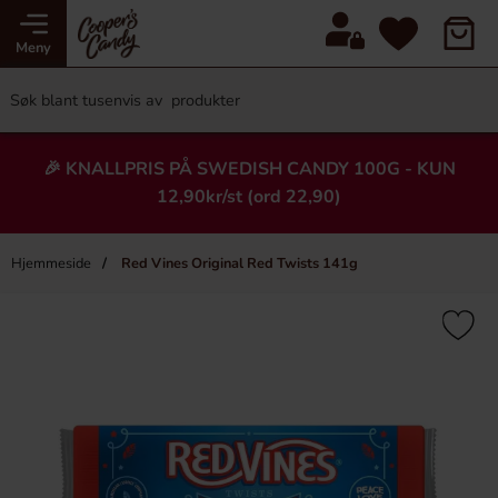
Meny
🎉 KNALLPRIS PÅ SWEDISH CANDY 100G - KUN
12,90kr/st (ord 22,90)
Hjemmeside
Red Vines Original Red Twists 141g
×
Heading