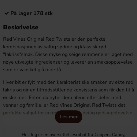
På lager 178 stk
Beskrivelse
Red Vines Original Red Twists er den perfekte
kombinasjonen av saftig sødme og klassisk rød
"lakriss"smak. Disse myke og seige remmene er laget med
nøye utvalgte ingredienser og leverer en smaksopplevelse
som er vanskelig å motstå.
Hver bit er fylt med den karakteristiske smaken av ekte rød
lakris og gir en tilfredsstillende konsistens som får deg til å
ønske mer. Enten du nyter dem alene eller deler med
venner og familie, er Red Vines Original Red Twists det
perfekte valget for en nostalgisk og deilig godisopplevelse.
Les mer
Hei! Jeg er en oversettelsesrobot fra Coopers Candy,