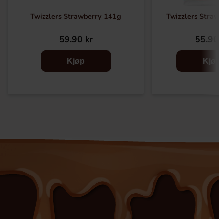
Twizzlers Strawberry 141g
Twizzlers Stra
59.90 kr
55.90
Kjøp
Kjø