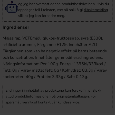
og jeg har oversatt denne produktbeskrivelsen. Hvis du
oppdager feil i teksten, vær så snill å gi
tilbakemelding
slik at jeg kan forbedre meg.
Ingredienser
Majssirap, VETEmjöl, glukos-fruktossirap, syra (E330),
artificiella aromer, Färgämne E129. Innehåller AZO-
Färgämnen som kan ha negativ effekt på barns beteende
och koncetration. Innehåller genmodifierad ingrediens.
Näringsinformation: Per 100g. Energi: 1395kJ/333kcal /
Fett: 0g / Varav mättat fett: 0g / Kolhydrat: 83,3g / Varav
sockerarter: 40g / Protein: 3,33g / Salt: 0,13g.
Endringer i innholdet av produktene kan forekomme. Sjekk
alltid produktinformasjonen på originalemballasjen. For
spørsmål, vennligst kontakt vår kundeservice.