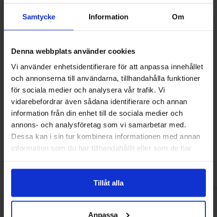
Samtycke
Information
Om
Denna webbplats använder cookies
Vi använder enhetsidentifierare för att anpassa innehållet
och annonserna till användarna, tillhandahålla funktioner
för sociala medier och analysera vår trafik. Vi
vidarebefordrar även sådana identifierare och annan
Lemonheads 141g
Swizzels Scrumpti
information från din enhet till de sociala medier och
annons- och analysföretag som vi samarbetar med.
45.90 kr
30.90
Dessa kan i sin tur kombinera informationen med annan
information som du har tillhandahållit eller som de har
Kjøp
Kjø
samlat in när du har använt deras tjänster.
Tillåt alla
Anpassa