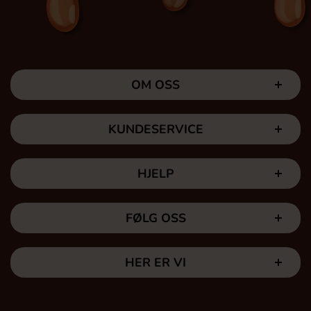
OM OSS
KUNDESERVICE
HJELP
FØLG OSS
HER ER VI