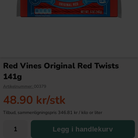
BonBon Ruttna Fiskar 125g
Kinder Maxi 21g
Red Vines Original Red Twists
28.90 kr
9.90 kr
141g
Köp
Köp
Artikelnummer:
00379
48.90 kr
/stk
Tilbud, sammenligningspris 346.81 kr / kilo or liter
Legg i handlekurv