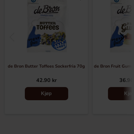
de Bron Butter Toffees Sockerfria 70g
de Bron Fruit Gums
42.90 kr
36.90
Kjøp
Kjø