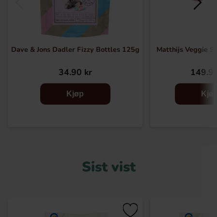
Dave & Jons Dadler Fizzy Bottles 125g
Matthijs Veggie S
34.90 kr
149.90
Kjøp
Kjø
Sist vist