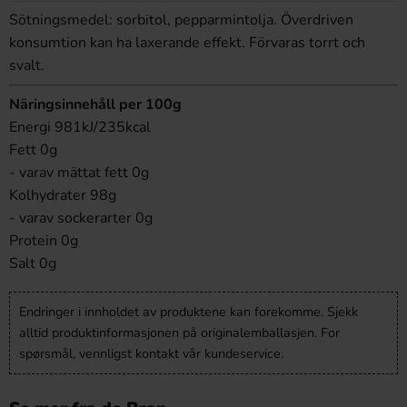
Sötningsmedel: sorbitol, pepparmintolja. Överdriven
konsumtion kan ha laxerande effekt. Förvaras torrt och
svalt.
Näringsinnehåll per 100g
Energi 981kJ/235kcal
Fett 0g
- varav mättat fett 0g
Kolhydrater 98g
- varav sockerarter 0g
Protein 0g
Salt 0g
Endringer i innholdet av produktene kan forekomme. Sjekk
alltid produktinformasjonen på originalemballasjen. For
spørsmål, vennligst kontakt vår kundeservice.