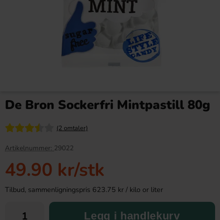
Arla Mjukglassmix 2L
Alaska Rolls Kakaokräm 18g
De Bron Sockerfri Mintpastill 80g
179.89 kr
9.90 kr
10.90 kr
(2 omtaler)
Köp
Köp
Artikelnummer:
29022
49.90 kr
/stk
Tilbud, sammenligningspris 623.75 kr / kilo or liter
Legg i handlekurv