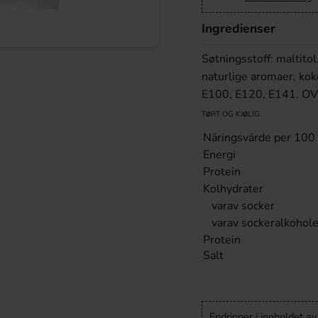
Ingredienser
Søtningsstoff: maltito
naturlige aromaer, kok
E100, E120, E141. 
ø
ø
T
RT OG KJ
LIG.
Näringsvärde per 100
Energi
Protein
Kolhydrater
varav socker
varav sockeralkohole
Protein
Salt
Endringer i innholdet a