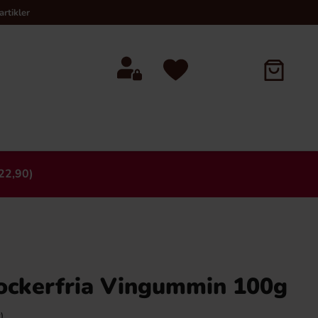
rtikler
22,90)
×
ockerfria Vingummin 100g
)