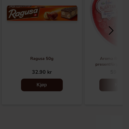
Ragusa 50g
Aroma Röda H
presentförpackn
32.90 kr
59.90 k
Kjøp
Kjøp