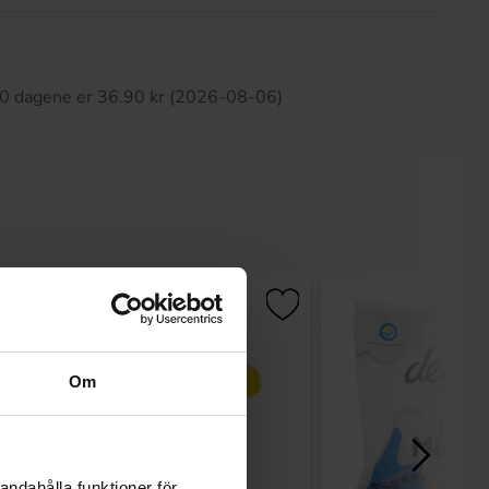
tte produktet har ingen anmeldelser
 30 dagene er 36.90 kr (2026-08-06)
Om
andahålla funktioner för