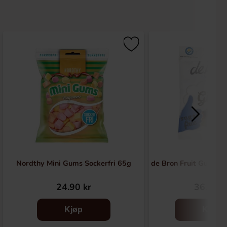
Nordthy Mini Gums Sockerfri 65g
de Bron Fruit Gums S
24.90 kr
36.90 k
Kjøp
Kjøp