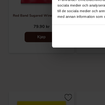
sociala medier och analysera 
till de sociala medier och a
Red Band Sugared Winegums 500g
Jake Jelly Ma
med annan information som du 
79.90 kr
22
Kjøp