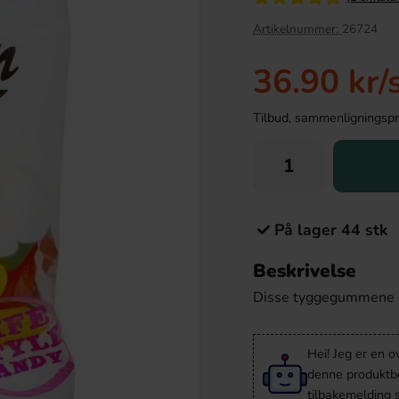
Artikelnummer:
26724
36.90 kr
/
Tilbud, sammenligningspris
På lager 44 stk
 Sour Skulls 50g
Popcornkrydda Cheddar 40g
Beskrivelse
.90 kr
46.90 kr
Disse tyggegummene er 
Köp
Hei! Jeg er en o
denne produktbes
tilbakemelding
s