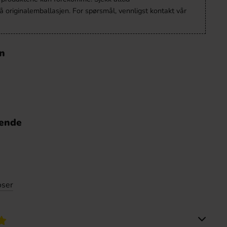
 originalemballasjen. For spørsmål, vennligst kontakt vår
on
nende
oser