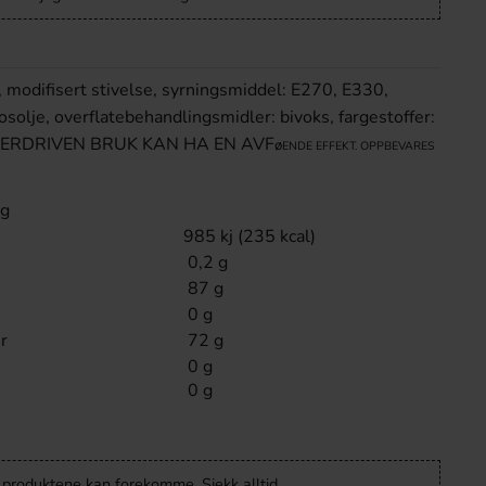
l, modifisert stivelse, syrningsmiddel: E270, E330,
osolje, overflatebehandlingsmidler: bivoks, fargestoffer:
OVERDRIVEN BRUK KAN HA EN AVF
ø
ENDE EFFEKT. OPPBEVARES
 g
985 kj (235 kcal)
0,2 g
87 g
0 g
r
72 g
0 g
0 g
v produktene kan forekomme. Sjekk alltid