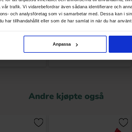
vår trafik. Vi vidarebefordrar även sådana identifierare och anna
nnons- och analysföretag som vi samarbetar med. Dessa kan i sin
nia Fried Eggs 100g
Malaco ZOO Sour Foamy Monkey 115g
har tillhandahållit eller som de har samlat in när du har använt 
.90 kr
27.90 kr
Anpassa
Kjøp
Kjøp
Andre kjøpte også