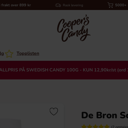
i frakt over 899 kr
5000+ a
Rask levering
lg
Topplisten
ALLPRIS PÅ SWEDISH CANDY 100G - KUN 12,90kr/st (ord 
De Bron S
Heading
(2 omtaler