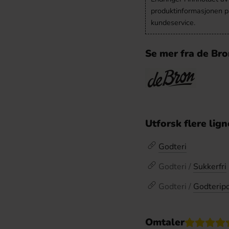
produktinformasjonen på
kundeservice.
Se mer fra de Br
Utforsk flere lig
Godteri
Godteri /
Sukkerfri
Godteri /
Godterip
Omtaler