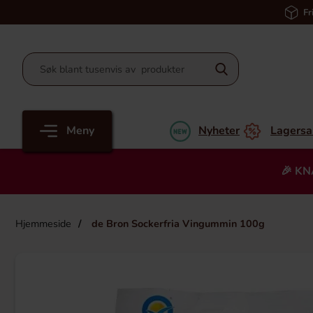
Fr
Meny
Nyheter
Lagersa
🎉 KN
Hjemmeside
de Bron Sockerfria Vingummin 100g