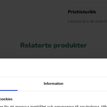
De
Prishistorikk
Laveste pris de siste
Relaterte produkter
Information
cookies
e för att anpassa innehållet och annonserna till användarna, tillh