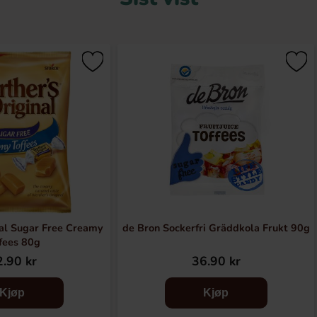
al Sugar Free Creamy
de Bron Sockerfri Gräddkola Frukt 90g
fees 80g
.90 kr
36.90 kr
Kjøp
Kjøp