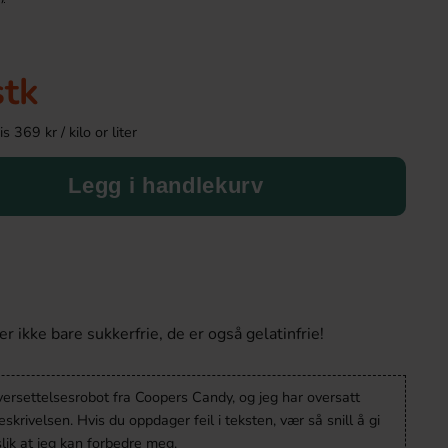
-43%
stk
 369 kr / kilo or liter
Legg i handlekurv
Tabby Chicken Wings Chocolate 50g
Kinder Maxi
19.90 kr
9.90 kr
34.90 kr
ikke bare sukkerfrie, de er også gelatinfrie!
Köp
Köp
versettelsesrobot fra Coopers Candy, og jeg har oversatt
krivelsen. Hvis du oppdager feil i teksten, vær så snill å gi
lik at jeg kan forbedre meg.