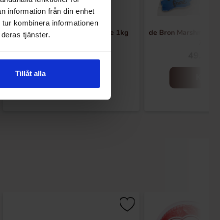
n information från din enhet
 tur kombinera informationen
De Bron Winegums Sugarfree 1kg
de Bron Marshmallow
deras tjänster.
75g
299.90 kr
49.90 k
Tillåt alla
Kjøp
Kjøp