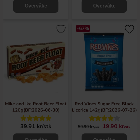
Overvåke
Overvåke
-67%
Mike and Ike Root Beer Float
Red Vines Sugar Free Black
120g(BF:2026-06-30)
Licorice 142g(BF:2026-07-26)
39.91 kr/stk
19.90 kr
59.90 kr
/stk
/stk