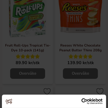
Fruit Roll-Ups Tropical Tie-
Reeses White Chocolate
Dye 10-pack (141g)
Peanut Butter Thins 208g
89.90 kr/stk
139.90 kr/stk
Overvåke
Overvåke