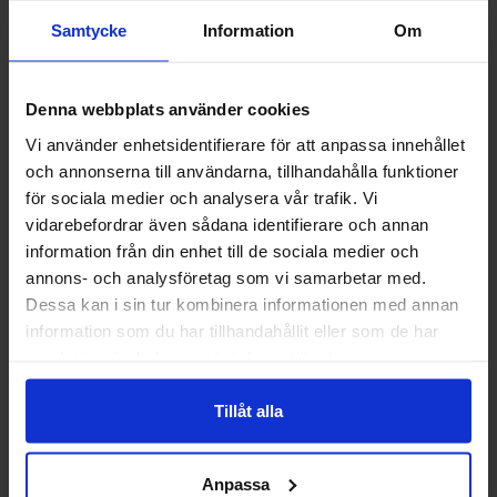
Samtycke
Information
Om
Denna webbplats använder cookies
Vi använder enhetsidentifierare för att anpassa innehållet
och annonserna till användarna, tillhandahålla funktioner
Twizzlers Strawberry 2.2kg
Just The Dough Cookies N
för sociala medier och analysera vår trafik. Vi
Cream Cookie Dough Bites
vidarebefordrar även sådana identifierare och annan
88g
information från din enhet till de sociala medier och
429.90 kr/stk
42.90 kr/stk
annons- och analysföretag som vi samarbetar med.
Dessa kan i sin tur kombinera informationen med annan
Overvåke
Overvåke
information som du har tillhandahållit eller som de har
samlat in när du har använt deras tjänster.
Tillåt alla
Anpassa