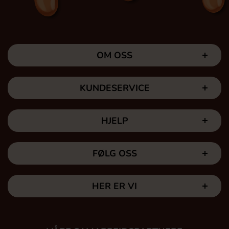
OM OSS
KUNDESERVICE
HJELP
FØLG OSS
HER ER VI