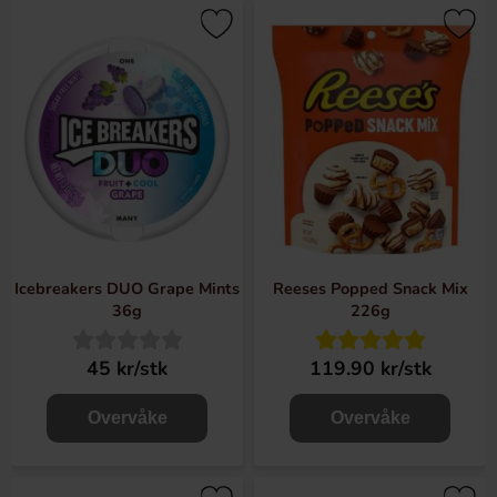
Icebreakers DUO Grape Mints
Reeses Popped Snack Mix
36g
226g
45 kr/stk
119.90 kr/stk
Overvåke
Overvåke