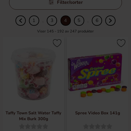
Filter/sorter
over
filtre
1
3
4
5
6
.
.
Viser 145 - 192 av
247
produkter
Taffy Town Salt Water Taffy
Spree Video Box 141g
Mix Burk 300g