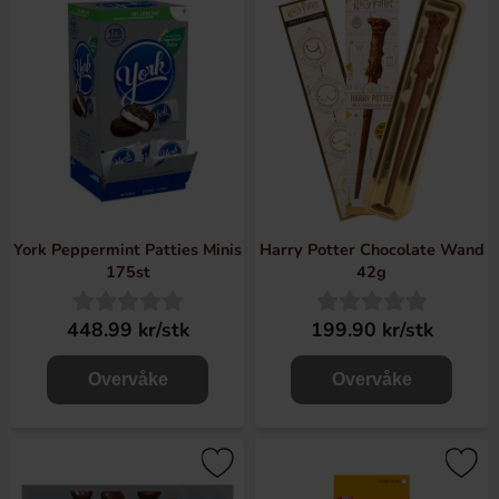
York Peppermint Patties Minis
Harry Potter Chocolate Wand
175st
42g
448.99 kr/stk
199.90 kr/stk
Overvåke
Overvåke