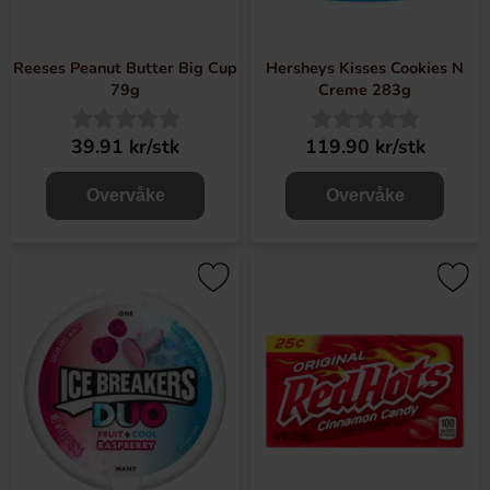
Reeses Peanut Butter Big Cup
Hersheys Kisses Cookies N
79g
Creme 283g
39.91 kr/stk
119.90 kr/stk
Overvåke
Overvåke