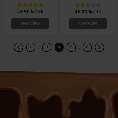
46.90 kr/stk
46.90 kr/stk
Overvåke
Overvåke
1
3
4
5
6
.
.