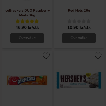
IceBreakers DUO Raspberry
Red Hots 26g
Mints 36g
46.90 kr/stk
10.90 kr/stk
Overvåke
Overvåke