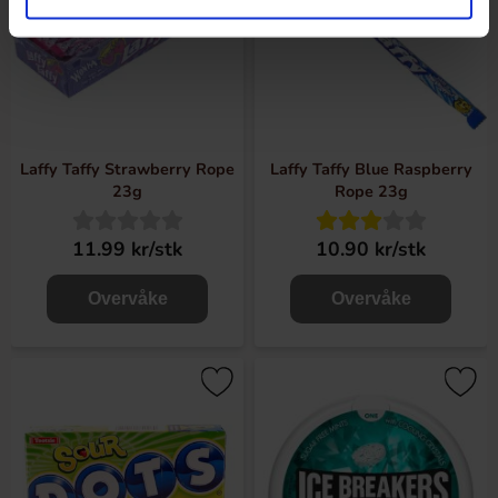
Laffy Taffy Strawberry Rope
Laffy Taffy Blue Raspberry
23g
Rope 23g
11.99 kr/stk
10.90 kr/stk
Overvåke
Overvåke