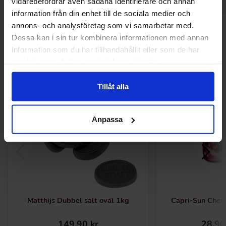
vidarebefordrar även sådana identifierare och annan
information från din enhet till de sociala medier och
annons- och analysföretag som vi samarbetar med.
Andre kjøpte også
Dessa kan i sin tur kombinera informationen med annan
information som du har tillhandahållit eller som de har
samlat in när du har använt deras tjänster.
Tillåt alla
Anpassa
Matthijs Dubbel salt oval 1kg
Capri-Sun Cherr
149.90 kr
28.90