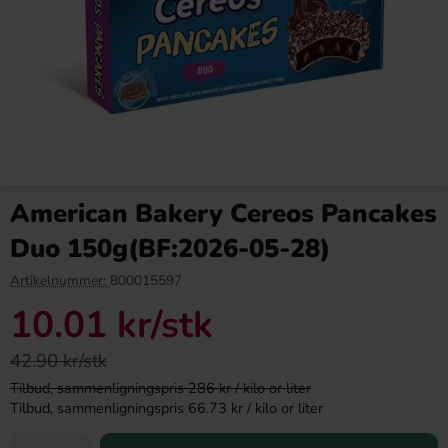
Stranger Things Toaster Tarts
Hostess Ding Dongs Cookie
Chocolate & Red Cherry 280g
Dough Bites 88g
American Bakery Cereos Pancakes
24.90 kr
42.90 kr
99.90 kr
Duo 150g(BF:2026-05-28)
Köp
Köp
Artikelnummer:
800015597
10.01 kr
/stk
42.90 kr/stk
Tilbud, sammenligningspris 286 kr / kilo or liter
Tilbud, sammenligningspris 66.73 kr / kilo or liter