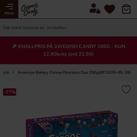
Meny
🎉 KNALLPRIS PÅ SWEDISH CANDY 100G - KUN
12,90kr/st (ord 22,90)
eside
American Bakery Cereos Pancakes Duo 150g(BF:2026-05-28)
×
Heading
-77%
-75%
Ny!