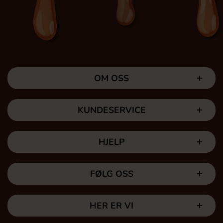
OM OSS
KUNDESERVICE
HJELP
FØLG OSS
HER ER VI