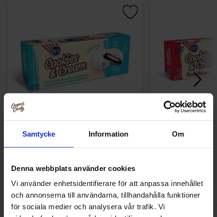
American Bakery Cookies & Cream 96g
American Bakery C
Samtycke
Information
Om
Red Velv
34.99 kr
34.99
Denna webbplats använder cookies
Kjøp
Kjø
Vi använder enhetsidentifierare för att anpassa innehållet
och annonserna till användarna, tillhandahålla funktioner
för sociala medier och analysera vår trafik. Vi