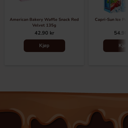
American Bakery Waffle Snack Red
Capri-Sun Ice Po
Velvet 135g
42.90 kr
54.90
Kjøp
Kjø