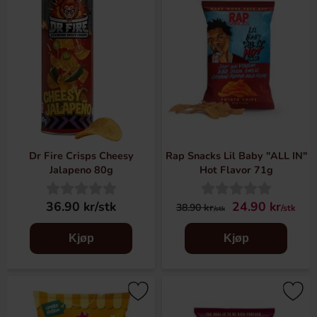
Dr Fire Crisps Cheesy
Rap Snacks Lil Baby "ALL IN"
Jalapeno 80g
Hot Flavor 71g
36.90 kr/stk
24.90 kr
38.90 kr
/stk
/stk
Kjøp
Kjøp