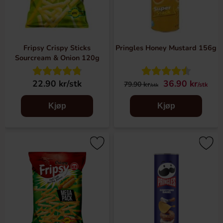
eller servert til en grillet sandwich, i en salat eller til det
grilla kjøttstykket. Vi har potetchips som er rillede,
bølgede og slette, i mange forskjellige smaker fra mange
forskjellige land. Potetchipsene passer like bra til
Fripsy Crispy Sticks
Pringles Honey Mustard 156g
fredagskosen, filmaftenen, daten og festen. Velg mellom
Sourcream & Onion 120g
smaker som Trøffel, Parmesan, Habanero, Dill, Hvitløk og
mange flere.
22.90 kr/stk
36.90 kr
79.90 kr
/stk
/stk
Tortillachips
Kjøp
Kjøp
I Sverige spiser vi tradisjonelt sett tortillachips først og
fremst til fredagstacoen, men vi mener at de fortjener like
mye oppmerksomhet som de klassiske potetchipsene.
Tortillachips er fantastisk gode som de er, med sin litt
kraftigere og mer mettende tekstur. Her finner du både
slette og sammenrullede tortillachips i flere forskjellige
smaker og fra ulike merker, som for eksempel Doritos,
spicy Takis og Tostitos.
Andre potetgull og snacks