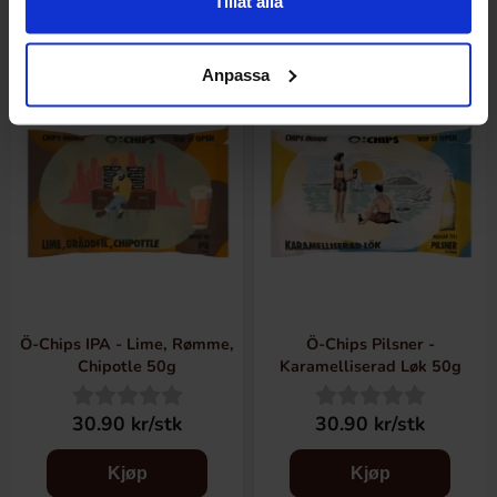
Tillåt alla
Anpassa
Ö-Chips IPA - Lime, Rømme,
Ö-Chips Pilsner -
Chipotle 50g
Karamelliserad Løk 50g
30.90 kr/stk
30.90 kr/stk
Kjøp
Kjøp