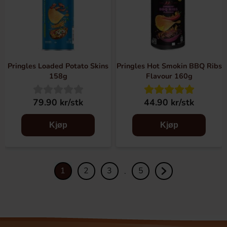
Pringles Loaded Potato Skins
Pringles Hot Smokin BBQ Ribs
158g
Flavour 160g
79.90 kr/stk
44.90 kr/stk
Kjøp
Kjøp
1
2
3
5
.