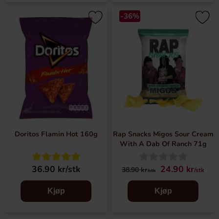
-36%
Doritos Flamin Hot 160g
Rap Snacks Migos Sour Cream
With A Dab Of Ranch 71g
36.90 kr/stk
24.90 kr
38.90 kr
/stk
/stk
Kjøp
Kjøp