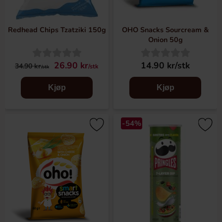
I dette potetgullsparadiset finner du merker fra land som
Sverige, Norge, Tyskland, England, USA, Litauen og fra
Redhead Chips Tzatziki 150g
OHO Snacks Sourcream &
Asia-kontinentet. Med andre ord er det et mangfold her
Onion 50g
som du ikke finner noe annet sted.
26.90 kr
14.90 kr/stk
34.90 kr
/stk
/stk
Kjøp
Kjøp
-54%