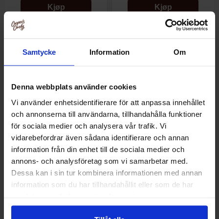
Kjøp
Kjøp
Samtycke
Information
Om
Denna webbplats använder cookies
Vi använder enhetsidentifierare för att anpassa innehållet
och annonserna till användarna, tillhandahålla funktioner
för sociala medier och analysera vår trafik. Vi
vidarebefordrar även sådana identifierare och annan
information från din enhet till de sociala medier och
Ö-Chips Rose - Mozarella &
Takis Fuego 100g
annons- och analysföretag som vi samarbetar med.
Balsamicovinäger 50g
Dessa kan i sin tur kombinera informationen med annan
information som du har tillhandahållit eller som de har
30.90 kr/stk
44.90 kr/stk
samlat in när du har använt deras tjänster.
Kjøp
Kjøp