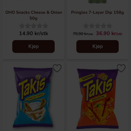
OHO Snacks Cheese & Onion
Pringles 7-Layer Dip 158g
50g
14.90 kr/stk
36.90 kr
79.90 kr
/stk
/stk
Kjøp
Kjøp