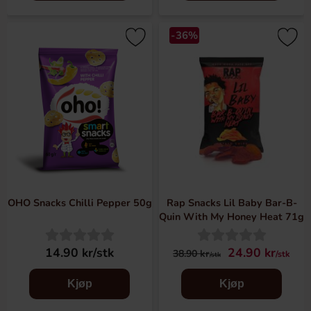
-36%
OHO Snacks Chilli Pepper 50g
Rap Snacks Lil Baby Bar-B-
Quin With My Honey Heat 71g
14.90 kr/stk
24.90 kr
38.90 kr
/stk
/stk
Kjøp
Kjøp