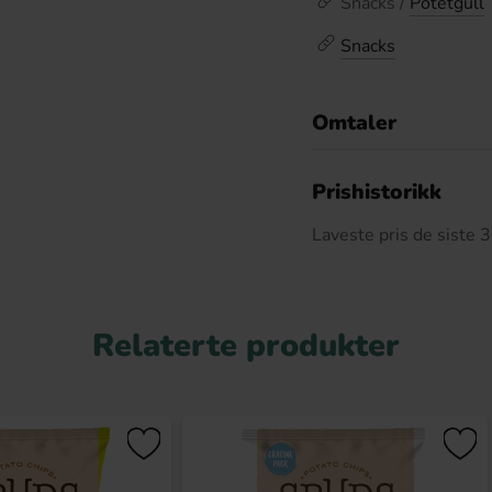
Snacks /
Potetgull
Snacks
Omtaler
De
Prishistorikk
Laveste pris de siste
Relaterte produkter