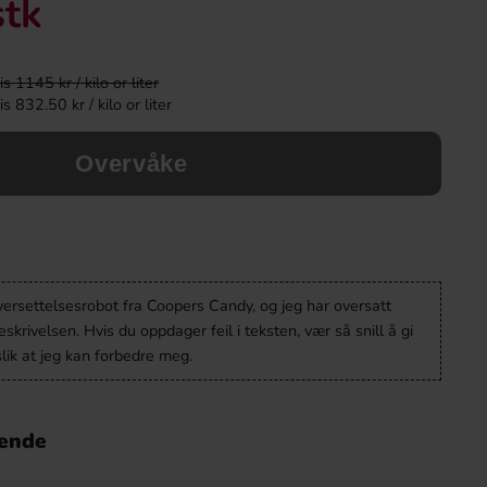
stk
 1145 kr / kilo or liter
 832.50 kr / kilo or liter
Overvåke
versettelsesrobot fra Coopers Candy, og jeg har oversatt
krivelsen. Hvis du oppdager feil i teksten, vær så snill å gi
lik at jeg kan forbedre meg.
nende