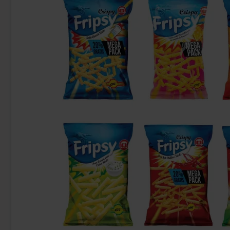
Popz Micropopcorn 3-Pack Butter 270g
Red Bull Gre
36.90 kr
38
Köp
Köp