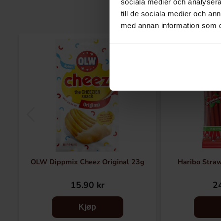
sociala medier och analysera 
till de sociala medier och a
med annan information som du 
OLW Dippmix Cheez Original 23g
Haribo Stra
15.90 kr
24
Kjøp