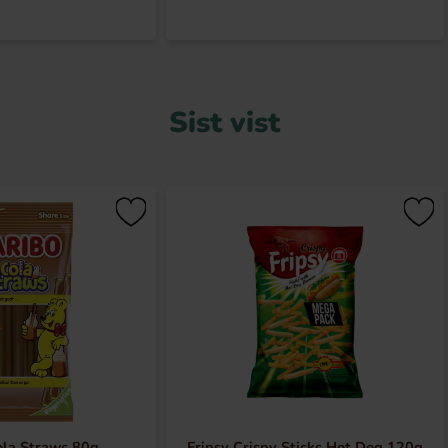
Sist vist
ola Straws 80g
Fripsy Crispy Sticks Hot Dog 120g