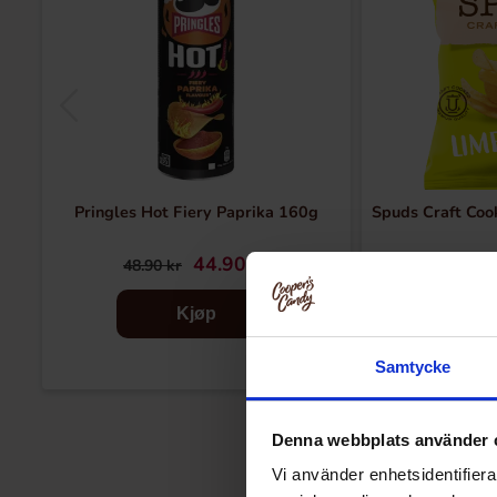
Pringles Hot Fiery Paprika 160g
Spuds Craft Coo
44.90 kr
30
48.90 kr
Kjøp
Samtycke
Denna webbplats använder 
Vi använder enhetsidentifierar