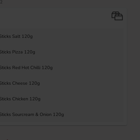
2
 Sticks Salt 120g
 Sticks Pizza 120g
 Sticks Red Hot Chilli 120g
 Sticks Cheese 120g
Aero Pistachio 90g
Capri-Sun - Jungle D
 Sticks Chicken 120g
36.90 kr
89.90 k
 Sticks Sourcream & Onion 120g
Köp
Köp