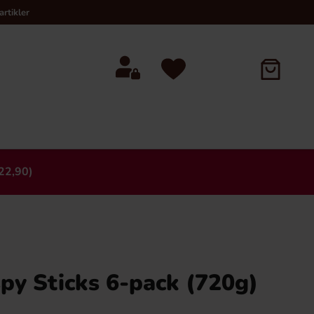
rtikler
22,90)
×
spy Sticks 6-pack (720g)