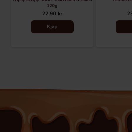
120g
22.90 kr
23
Kjøp