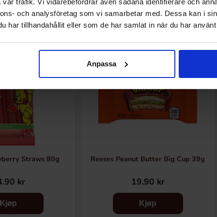
Andre kjøpte også
vår trafik. Vi vidarebefordrar även sådana identifierare och anna
nnons- och analysföretag som vi samarbetar med. Dessa kan i sin
har tillhandahållit eller som de har samlat in när du har använt 
Anpassa
wberry Straws 80g
Reeses Peanut Butter Big Cup 39g
.90 kr
19.90 kr
Kjøp
Kjøp