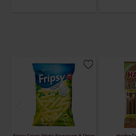
Fripsy Crispy Sticks Sourcream & Onion
Haribo C