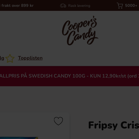
i frakt over 899 kr
5000+ a
Rask levering
lg
Topplisten
ALLPRIS PÅ SWEDISH CANDY 100G - KUN 12,90kr/st (ord 
Fripsy Cri
Heading