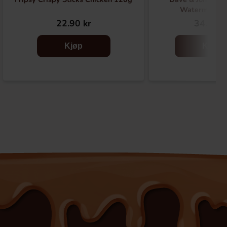
Watermelon 
22.90 kr
34.90 k
Kjøp
Kjøp