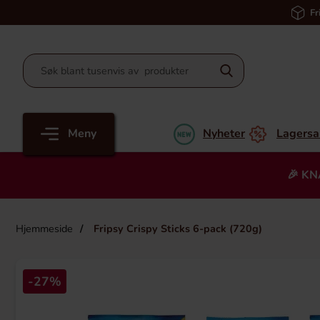
Fr
Meny
Nyheter
Lagersa
🎉 KN
Hjemmeside
Fripsy Crispy Sticks 6-pack (720g)
-27%