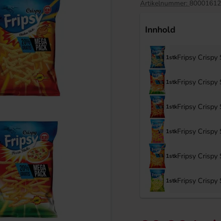
Artikelnummer:
80001612
Innhold
Fripsy Crispy
1stk
Fripsy Crispy
1stk
Fripsy Crispy
1stk
Fripsy Crispy
1stk
en Drakfrukt 25cl
Grahns Salta Skallar 60g
Fripsy Crispy
1stk
.90 kr
16.91 kr
Fripsy Crispy
1stk
Köp