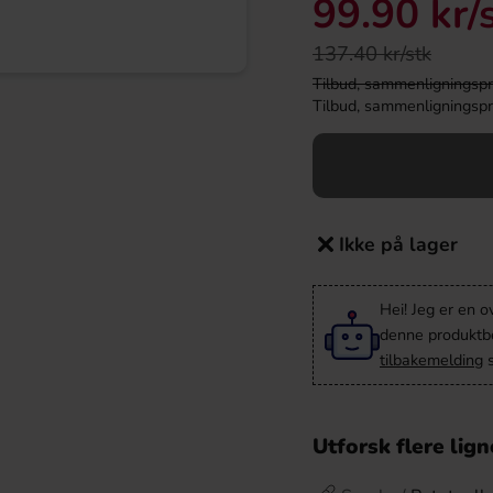
99.90 kr
/
137.40 kr/stk
Tilbud, sammenligningspris
Tilbud, sammenligningspris
Ikke på lager
Hei! Jeg er en o
denne produktbes
tilbakemelding
s
Utforsk flere lig