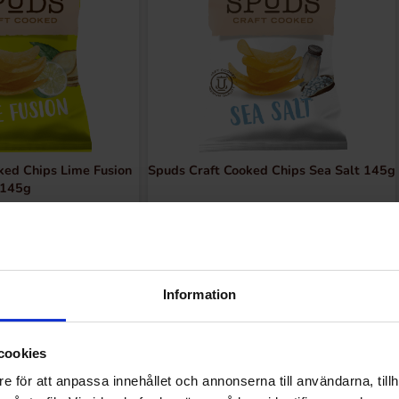
ked Chips Lime Fusion
Spuds Craft Cooked Chips Sea Salt 145g
145g
.90 kr
30.90 kr
Kjøp
Kjøp
Information
cookies
e för att anpassa innehållet och annonserna till användarna, tillh