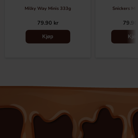
Milky Way Minis 333g
Snickers Mi
79.90 kr
79.90
Kjøp
Kjø