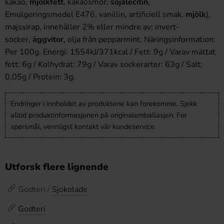
kakao,
mjölkfett
, kakaosmör,
sojalecitin
,
Emulgeringsmedel E476, vanillin, artificiell smak,
mjölk
),
majssirap, innehåller 2% eller mindre av; invert-
socker,
äggvitor
, olja från pepparmint. Näringsinformation:
Per 100g. Energi: 1554kJ/371kcal / Fett: 9g / Varav mättat
fett: 6g / Kolhydrat: 79g / Varav sockerarter: 63g / Salt:
0,05g / Protein: 3g.
Endringer i innholdet av produktene kan forekomme. Sjekk
alltid produktinformasjonen på originalemballasjen. For
spørsmål, vennligst kontakt vår kundeservice.
Utforsk flere lignende
Godteri /
Sjokolade
Godteri