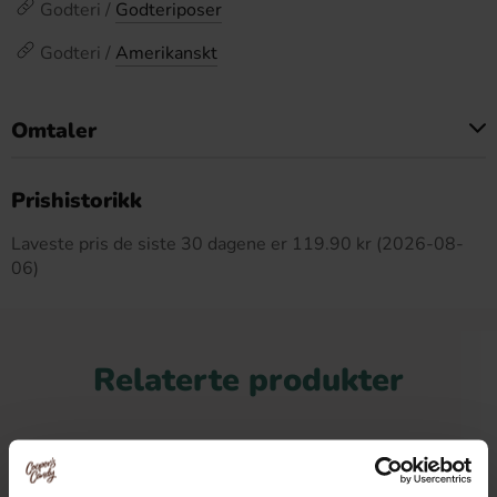
Godteri /
Godteriposer
Godteri /
Amerikanskt
Omtaler
Dette produktet har ingen anmeldelser
Prishistorikk
Laveste pris de siste 30 dagene er 119.90 kr (2026-08-
06)
Relaterte produkter