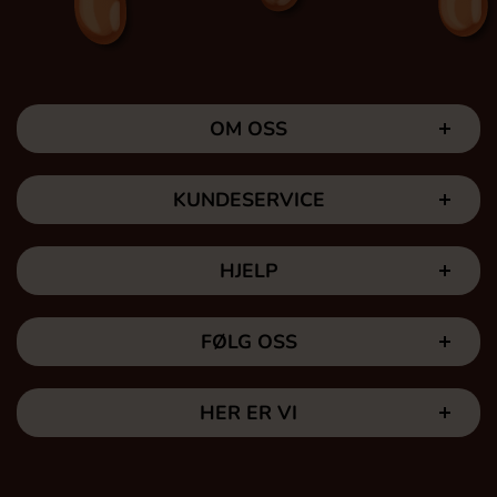
OM OSS
KUNDESERVICE
HJELP
FØLG OSS
HER ER VI