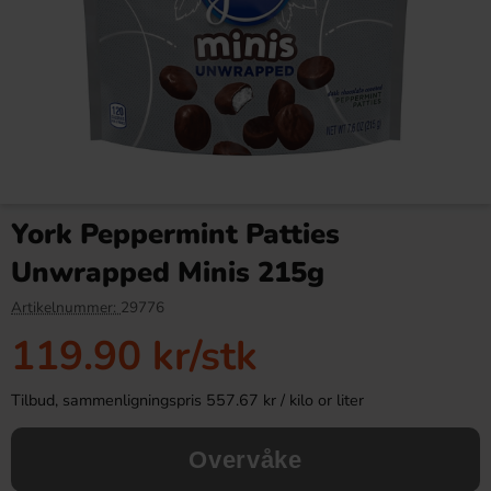
Estrella Potetgull Grill 175g
Capri-Sun Orange 10x20cl
York Peppermint Patties
34.90 kr
89.90 kr
Unwrapped Minis 215g
Köp
Köp
Artikelnummer:
29776
119.90 kr
/stk
Tilbud, sammenligningspris 557.67 kr / kilo or liter
Overvåke