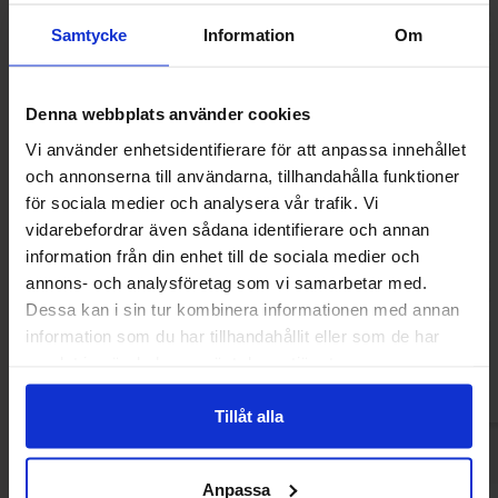
Samtycke
Information
Om
Denna webbplats använder cookies
Vi använder enhetsidentifierare för att anpassa innehållet
och annonserna till användarna, tillhandahålla funktioner
för sociala medier och analysera vår trafik. Vi
vidarebefordrar även sådana identifierare och annan
Jolly Rancher Hard Candy - Blue
Junior Min
information från din enhet till de sociala medier och
Raspberry 184g
annons- och analysföretag som vi samarbetar med.
69.90 kr
42.90
Dessa kan i sin tur kombinera informationen med annan
information som du har tillhandahållit eller som de har
Kjøp
Kjø
samlat in när du har använt deras tjänster.
Tillåt alla
Anpassa