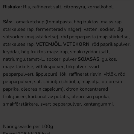
Riskaka:
Ris, raffinerat salt, citronsyra, kornalkohol.
Sås:
Tomatketchup (tomatpasta, hög fruktos, majssirap,
stärkelsesirap, fermenterad vinäger), vatten, socker, låg
sötsocker (majsstärkelse), röd pepparpasta (majsstärkelse,
stärkelsesirap,
VETEMJÖL
,
VETEKORN
, röd paprikapulver,
krydda), hög fruktos majssirap, smakkryddor (salt,
natriumglutamat-L, socker, pulver
SOJASÅS
, glukos,
majsstärkelse, vitlökspulver, lökpulver, svart
pepparpulver), äpplepuré, lök, raffinerat risvin, vitlök, röd
pepparpulver, salt chiliolja (chiliolja, majsolja, oleoresin
paprika, oleoresin capsicum), citron koncentrerad
fruktjuicee, karbonat av potatis, oleoresin paprika,
smakförstärkare, svart pepparpulver, xantangummi.
Näringsvärde per 100g