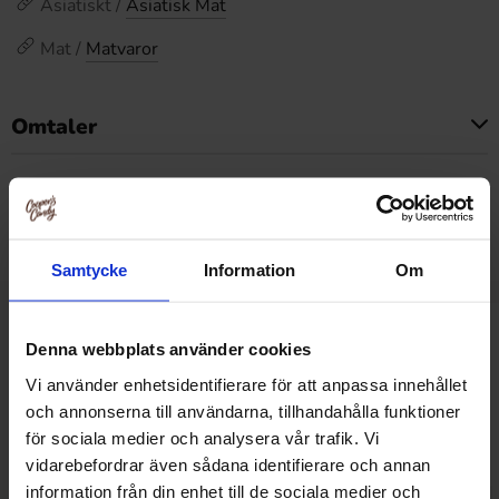
Asiatiskt /
Asiatisk Mat
Mat /
Matvaror
Omtaler
Dette produktet har ingen anmeldelser
Prishistorikk
Laveste pris de siste 30 dagene er 46.90 kr (2026-08-07)
Samtycke
Information
Om
Relaterte produkter
Denna webbplats använder cookies
Vi använder enhetsidentifierare för att anpassa innehållet
och annonserna till användarna, tillhandahålla funktioner
för sociala medier och analysera vår trafik. Vi
vidarebefordrar även sådana identifierare och annan
information från din enhet till de sociala medier och