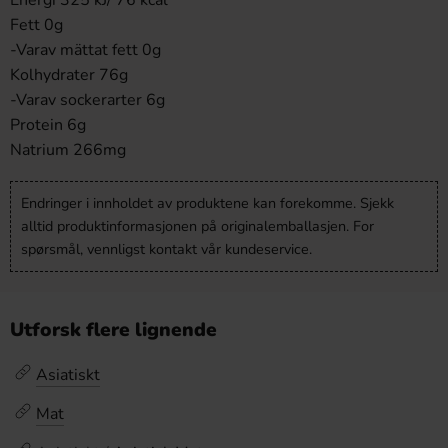
Energi 325 kJ/ 76 kcal
Fett 0g
-Varav mättat fett 0g
Kolhydrater 76g
-Varav sockerarter 6g
Protein 6g
Natrium 266mg
Endringer i innholdet av produktene kan forekomme. Sjekk
alltid produktinformasjonen på originalemballasjen. For
spørsmål, vennligst kontakt vår kundeservice.
Utforsk flere lignende
Asiatiskt
Mat