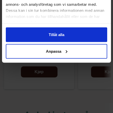
annons- och analysföretag som vi samarbetar med.
Dessa kan i sin tur kombinera informationen med annan
information som du har tillhandahållit eller som de har
samlat in när du har använt deras tjänster.
Tillåt alla
Rabokki Ramen Rice Cake Cup Hot &
Rabokki Ramen R
Anpassa
Spicy 145g
Sweet & Sp
75.90 kr
75.90
Kjøp
Kjø