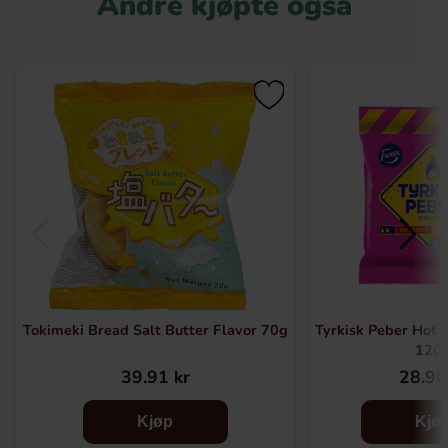
Andre kjøpte også
Tokimeki Bread Salt Butter Flavor 70g
Tyrkisk Peber Hot 
120
39.91 kr
28.90
Kjøp
Kjø