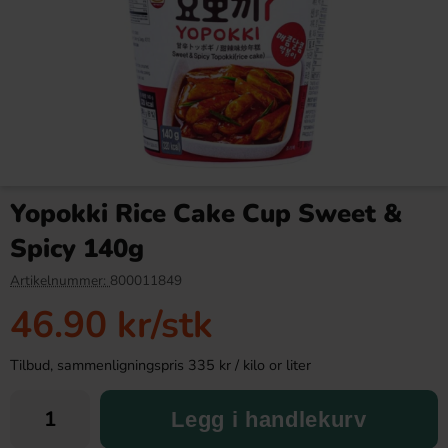
Sundlings Baconsnacks 125g
Gently Cooked Snacks Bacon
& Ost 60g
Yopokki Rice Cake Cup Sweet &
37.90 kr
26.90 kr
Spicy 140g
Köp
Köp
Artikelnummer:
800011849
46.90 kr
/stk
Tilbud, sammenligningspris 335 kr / kilo or liter
Legg i handlekurv