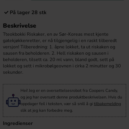
På lager 28 stk
Beskrivelse
Tteokbokki Riskaker, en av Sør-Koreas mest kjente
gatekjøkkenretter, er nå tilgjengelig i en raskt tilberedt
versjon! Tilberedning: 1. åpne lokket, ta ut riskaken og
sausen fra beholderen. 2. Hell riskaken og sausen i
beholderen, tilsett ca. 20 ml vann, bland godt, sett på
lokket og sett i mikrobølgeovnen i cirka 2 minutter og 30
sekunder.
Hei! Jeg er en oversettelsesrobot fra Coopers Candy,
og jeg har oversatt denne produktbeskrivelsen. Hvis du
oppdager feil i teksten, vær så snill å gi
tilbakemelding
slik at jeg kan forbedre meg.
Ingredienser