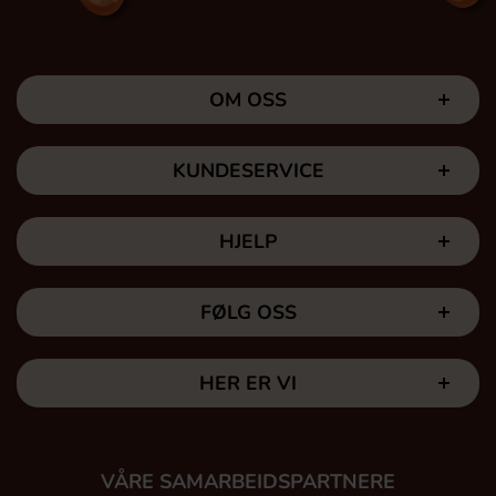
OM OSS
KUNDESERVICE
HJELP
FØLG OSS
HER ER VI
VÅRE SAMARBEIDSPARTNERE