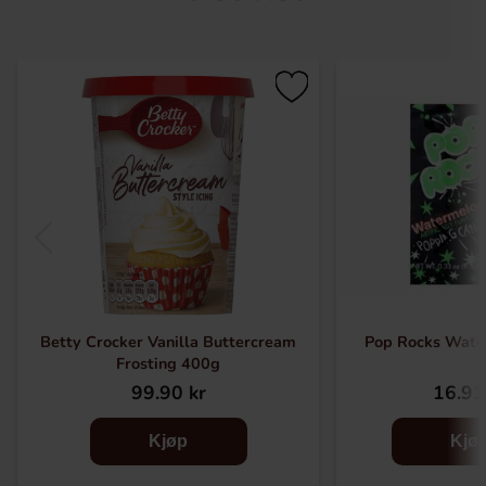
Betty Crocker Vanilla Buttercream
Pop Rocks Wate
Frosting 400g
99.90 kr
16.91
Kjøp
Kjø