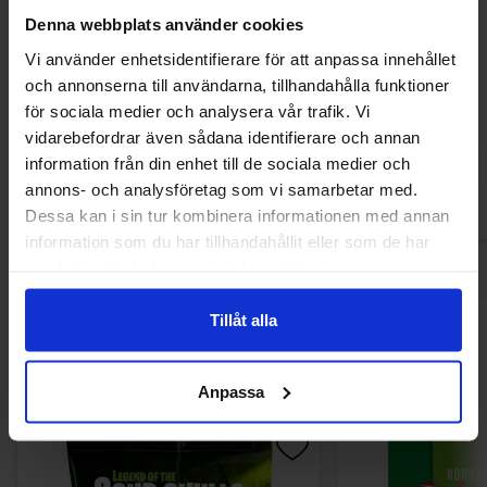
Denna webbplats använder cookies
Vi använder enhetsidentifierare för att anpassa innehållet
Tajin Chilipulver med lime 142g
Liupo Chili Powder
och annonserna till användarna, tillhandahålla funktioner
för sociala medier och analysera vår trafik. Vi
69.90 kr
46.90
vidarebefordrar även sådana identifierare och annan
information från din enhet till de sociala medier och
Kjøp
Kjø
annons- och analysföretag som vi samarbetar med.
Dessa kan i sin tur kombinera informationen med annan
information som du har tillhandahållit eller som de har
samlat in när du har använt deras tjänster.
Tillåt alla
Andre kjøpte også
Anpassa