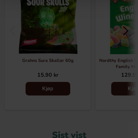
Grahns Sura Skallar 60g
Nordthy English 
Family Mi
15.90 kr
129.90
Kjøp
Kjø
Sist vist