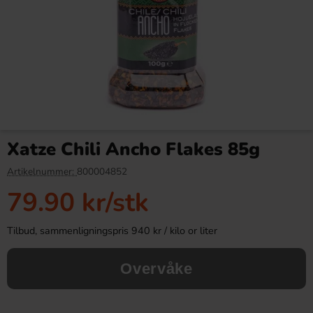
Bubs Sur Skumromb Tutti
Polly Ahlgrens Bilar 100g
frutti 2.6kg
Xatze Chili Ancho Flakes 85g
349.90 kr
38.90 kr
Artikelnummer:
800004852
79.90 kr
/stk
Köp
Köp
Tilbud, sammenligningspris 940 kr / kilo or liter
Overvåke