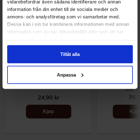
vidarebefordrar även sådana identifierare och annan
information från din enhet till de sociala medier och
annons- och analysföretag som vi samarbetar med.
Dessa kan i sin tur kombinera informationen med annan
information som du har tillhandahållit eller som de har
samlat in när du har använt deras tjänster.
Tillåt alla
Anpassa
Wrigleys Extra White Sweet Mint 29g
Wrigleys Extra Wh
29g x 
24.90 kr
75 k
Kjøp
Kjø