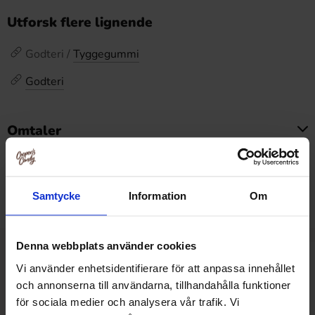
Utforsk flere lignende
Godteri /
Tyggegummi
Godteri
Omtaler
Dette produktet har ingen anmeldelser
Prishistorikk
Samtycke
Information
Om
Laveste pris de siste 30 dagene er 64.89 kr (2026-08-07)
Denna webbplats använder cookies
Relaterte produkter
Vi använder enhetsidentifierare för att anpassa innehållet
och annonserna till användarna, tillhandahålla funktioner
för sociala medier och analysera vår trafik. Vi