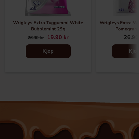
Wrigleys Extra Tuggummi White
Wrigleys Extra Wh
Bubblemint 29g
Pomegrana
19.90 kr
26.90
26.90 kr
Kjøp
Kjø