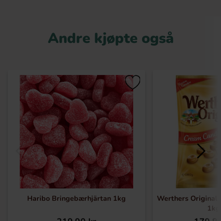
Andre kjøpte også
Haribo Bringebærhjärtan 1kg
Werthers Original
1kg