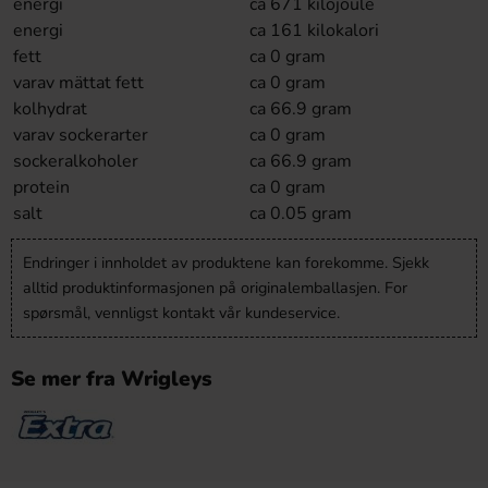
energi
ca 671 kilojoule
energi
ca 161 kilokalori
fett
ca 0 gram
varav mättat fett
ca 0 gram
kolhydrat
ca 66.9 gram
varav sockerarter
ca 0 gram
sockeralkoholer
ca 66.9 gram
protein
ca 0 gram
salt
ca 0.05 gram
Endringer i innholdet av produktene kan forekomme. Sjekk
alltid produktinformasjonen på originalemballasjen. For
spørsmål, vennligst kontakt vår kundeservice.
Se mer fra Wrigleys