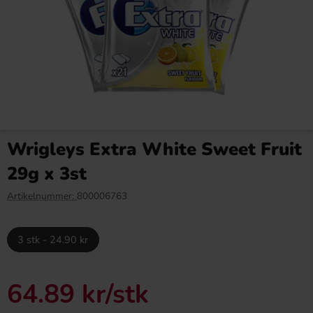
Capri-Sun Mystic Dragon
Walkers Liquorice Toffees
10x20cl
2.5kg
Wrigleys Extra White Sweet Fruit
89.90 kr
549.90 kr
29g x 3st
Köp
Köp
Artikelnummer:
800006763
3 stk - 24.90 kr
64.89 kr
/stk