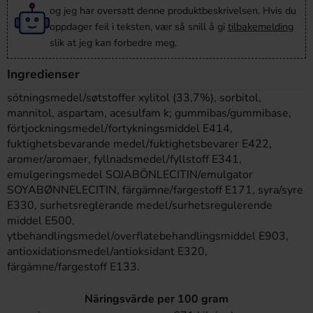
og jeg har oversatt denne produktbeskrivelsen. Hvis du
oppdager feil i teksten, vær så snill å gi
tilbakemelding
slik at jeg kan forbedre meg.
Ingredienser
sötningsmedel/søtstoffer xylitol (33,7%), sorbitol,
mannitol, aspartam, acesulfam k; gummibas/gummibase,
förtjockningsmedel/fortykningsmiddel E414,
fuktighetsbevarande medel/fuktighetsbevarer E422,
aromer/aromaer, fyllnadsmedel/fyllstoff E341,
emulgeringsmedel SOJABÖNLECITIN/emulgator
SOYABØNNELECITIN, färgämne/fargestoff E171, syra/syre
E330, surhetsreglerande medel/surhetsregulerende
middel E500,
ytbehandlingsmedel/overflatebehandlingsmiddel E903,
antioxidationsmedel/antioksidant E320,
färgämne/fargestoff E133.
Näringsvärde per 100 gram