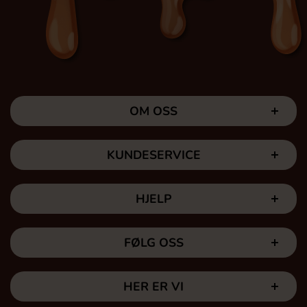
OM OSS
KUNDESERVICE
HJELP
FØLG OSS
HER ER VI