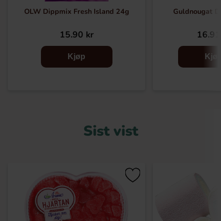
OLW Dippmix Fresh Island 24g
Guldnougat D
15.90 kr
16.91
Kjøp
Kjø
Sist vist