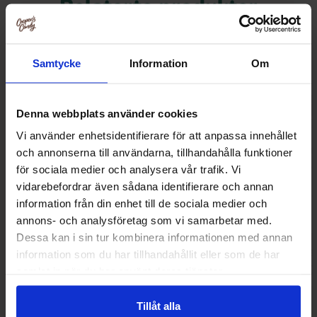
Relaterte produkter
Samtycke
Information
Om
Denna webbplats använder cookies
Vi använder enhetsidentifierare för att anpassa innehållet
och annonserna till användarna, tillhandahålla funktioner
för sociala medier och analysera vår trafik. Vi
vidarebefordrar även sådana identifierare och annan
information från din enhet till de sociala medier och
annons- och analysföretag som vi samarbetar med.
DulcePlus Sugared Strawberry Twist
de Bron Marshmall
Dessa kan i sin tur kombinera informationen med annan
Heart 1kg
75g
information som du har tillhandahållit eller som de har
139.90 kr
49.90
samlat in när du har använt deras tjänster.
Kjøp
Kjø
Tillåt alla