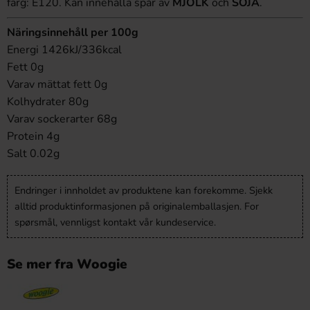
färg: E120. Kan innehålla spår av
MJÖLK
och
SOJA
.
Näringsinnehåll per 100g
Energi 1426kJ/336kcal
Fett 0g
Varav mättat fett 0g
Kolhydrater 80g
Varav sockerarter 68g
Protein 4g
Salt 0.02g
Endringer i innholdet av produktene kan forekomme. Sjekk
alltid produktinformasjonen på originalemballasjen. For
spørsmål, vennligst kontakt vår kundeservice.
Se mer fra Woogie