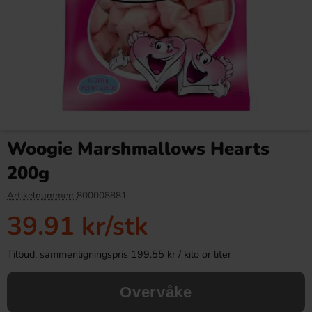
Red Bull Green Drakfrukt 25cl
Kinder Joy Super Mario 20g
Woogie Marshmallows Hearts
38.90 kr
28.90 kr
200g
Köp
Köp
Artikelnummer:
800008881
39.91 kr
/stk
Tilbud, sammenligningspris 199.55 kr / kilo or liter
Overvåke