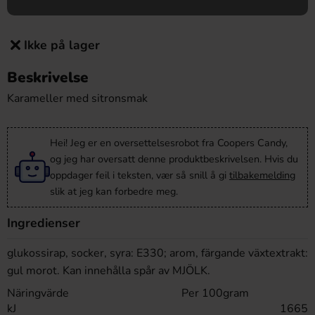
Ikke på lager
Beskrivelse
Karameller med sitronsmak
Hei! Jeg er en oversettelsesrobot fra Coopers Candy,
og jeg har oversatt denne produktbeskrivelsen. Hvis du
oppdager feil i teksten, vær så snill å gi
tilbakemelding
slik at jeg kan forbedre meg.
Ingredienser
glukossirap, socker, syra: E330; arom, färgande växtextrakt:
gul morot. Kan innehålla spår av MJÖLK.
Näringvärde
Per 100gram
kJ
1665