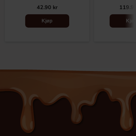
42.90 kr
119.90
Kjøp
Kjø