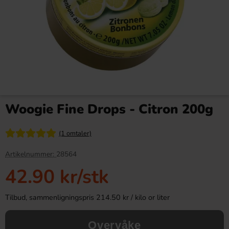
San Pellegrino Melograna &
Ahlgrens Biler Fruktkombi
Aranicia 33cl
påse 125g
Woogie Fine Drops - Citron 200g
29.90 kr
24.90 kr
(1 omtaler)
Köp
Köp
Artikelnummer:
28564
42.90 kr
/stk
Tilbud, sammenligningspris 214.50 kr / kilo or liter
Overvåke