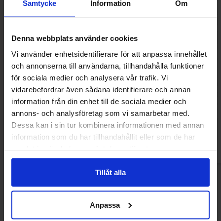
Samtycke
Information
Om
Denna webbplats använder cookies
Vi använder enhetsidentifierare för att anpassa innehållet
och annonserna till användarna, tillhandahålla funktioner
för sociala medier och analysera vår trafik. Vi
Green Star Vegan Super Sour 100g
de Bron Caribbean
vidarebefordrar även sådana identifierare och annan
90g
information från din enhet till de sociala medier och
24.90 kr
36.90
annons- och analysföretag som vi samarbetar med.
Dessa kan i sin tur kombinera informationen med annan
Kjøp
Kjø
information som du har tillhandahållit eller som de har
samlat in när du har använt deras tjänster.
Tillåt alla
Anpassa
Andre kjøpte også