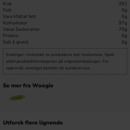
Kcal
392
Fett
0g
Vara Mättat fett
0g
Kolhydrater
97g
Varav Sockerarter
70g
Protein
0g
Salt (i gram)
0g
Endringer i innholdet av produktene kan forekomme. Sjekk
alltid produktinformasjonen på originalemballasjen. For
spørsmål, vennligst kontakt vår kundeservice.
Se mer fra Woogie
Utforsk flere lignende