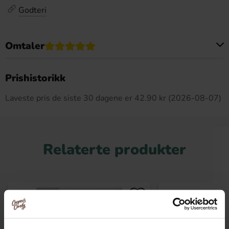
Godteri
Omtaler
Dette produktet har ingen anmeldelser
Prishistorikk
Laveste pris de siste 30 dagene er 42.90 kr (2026-08-07)
Relaterte produkter