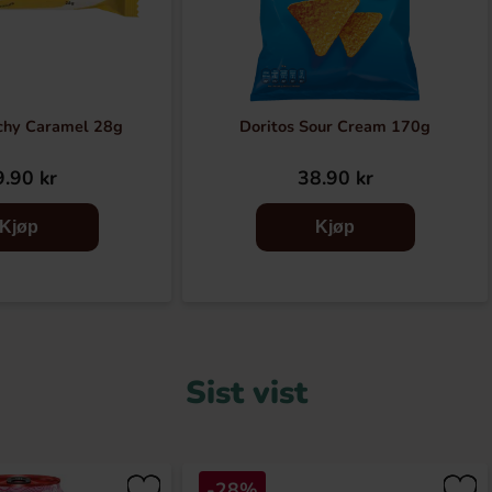
chy Caramel 28g
Doritos Sour Cream 170g
.90 kr
38.90 kr
Kjøp
Kjøp
Sist vist
-28%