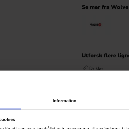
Se mer fra Wolve
Utforsk flere lig
Drikke
Drikke /
Energidrik
Omtaler
Information
De
Prishistorikk
cookies
e för att anpassa innehållet och annonserna till användarna, tillh