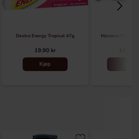
Dextro Energy Tropical 47g
Marabou Fransk N
19.90 kr
16.91 k
Kjøp
Kjøp