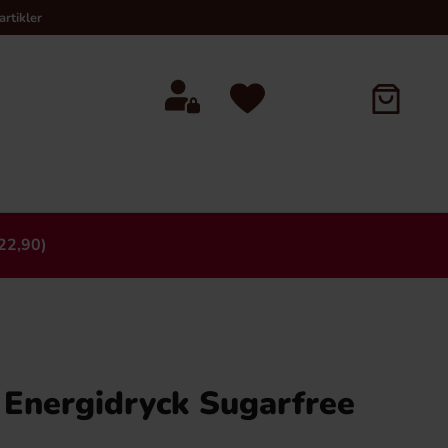
rtikler
22,90)
×
 Energidryck Sugarfree