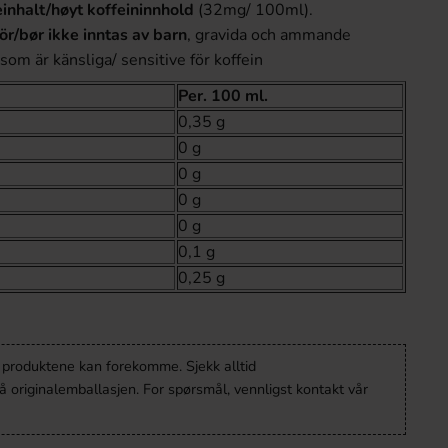
inhalt/høyt koffeininnhold
(32mg/ 100ml).
r/bør ikke inntas av barn
, gravida och ammande
som är känsliga/ sensitive för koffein
Per. 100 ml.
0,35 g
0 g
0 g
0 g
0 g
0,1 g
0,25 g
v produktene kan forekomme. Sjekk alltid
 originalemballasjen. For spørsmål, vennligst kontakt vår