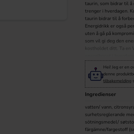
taurin, som bidrar til 
trenger i hverdagen. K
taurin bidrar til å fo
Energidrikk er også pe
uten å gå på kompromi
som vil gi deg den ener
kostholdet ditt. Ta en
energiboost i hverdage
økte energien den gir 
Hei! Jeg er en o
denne produktbes
tilbakemelding
s
Ingredienser
vatten/ vann, citronsyr
surhetsreglerande mede
sötningsmedel/ søtstof
färgämne/fargestoff (so