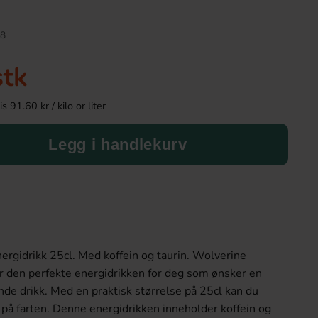
Ny!
8
stk
 91.60 kr / kilo or liter
Legg i handlekurv
Yums Crunch Peach Gummy 40g
Arla Mjukglass
34.90 kr
179.89 
ergidrikk 25cl. Med koffein og taurin. Wolverine
Köp
Köp
er den perfekte energidrikken for deg som ønsker en
nde drikk. Med en praktisk størrelse på 25cl kan du
på farten. Denne energidrikken inneholder koffein og