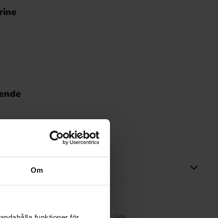
rine
nende
ker
Om
tte produktet har ingen anmeldelser
andahålla funktioner för