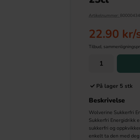
Artikelnummer:
80000434
22.90 kr
/
Tilbud, sammenligningspris
På lager 5 stk
 Limonata Zero 33cl
Original Gourmet Lollipops (1st)
Beskrivelse
.90 kr
10.90 kr
Wolverine Sukkerfri En
Köp
Sukkerfri Energidrikk 
sukkerfri og oppkvikke
enkelt ta den med deg 