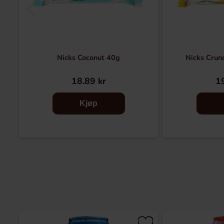
Nicks Coconut 40g
Nicks Crun
18.89 kr
19
Kjøp