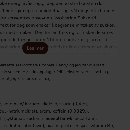
å øke energinivået og gi deg den ekstra boosten du
offeinet gir deg en umiddelbar oppvåkningseffekt, mens
rbedre konsentrasjonsevnen. Wolverine Sukkerfri
rfekt for deg som ønsker å begrense inntaket av sukker,
ss med smaken. Den har en frisk og forfriskende smak
gien du trenger, uten å tilføre unødvendig sukker til
 Wolverine Sukkerfri Energidrikk når du trenger en ekstra
Les mer
n. Nyt den kalde, forfriskende smaken og opplev den
deg.
versettelsesrobot fra Coopers Candy, og jeg har oversatt
krivelsen. Hvis du oppdager feil i teksten, vær så snill å gi
lik at jeg kan forbedre meg.
a, koldioxid/ karbon- dioksid, taurin (0,4%),
l (natriumcitrat), arom, koffein (0,032%),
f (cyklamat, sackarin,
acesulfam-k
, aspartam),
ckerkulör, riboflavin), niacin, pantotensyra, vitamin B6,