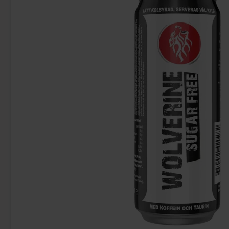
Bubs Dizzy Skalle 2,6kg
San Pellegrino
349.90 kr
29
Köp
Köp