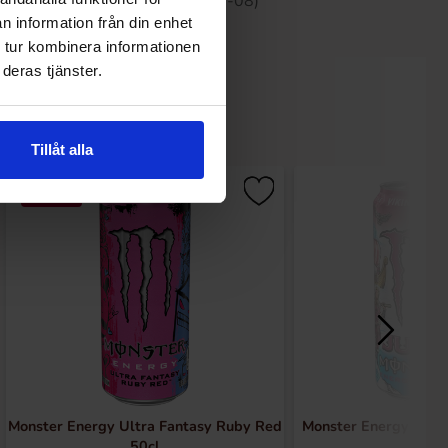
 30 dagene er 22.90 kr (2026-08-08)
n information från din enhet
 tur kombinera informationen
deras tjänster.
Tillåt alla
-27%
Monster Energy Ultra Fantasy Ruby Red
Monster Energy Vikin
50cl