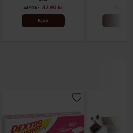
32.90 kr
36.90 k
44.90 kr
Kjøp
Kjøp