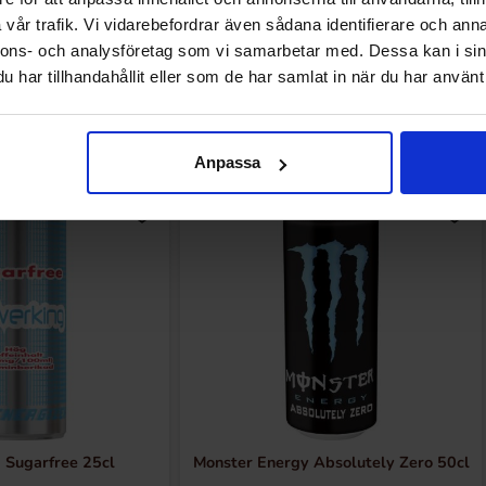
Laveste pris de siste
vår trafik. Vi vidarebefordrar även sådana identifierare och anna
nnons- och analysföretag som vi samarbetar med. Dessa kan i sin
har tillhandahållit eller som de har samlat in när du har använt 
Relaterte produkter
Anpassa
 Sugarfree 25cl
Monster Energy Absolutely Zero 50cl