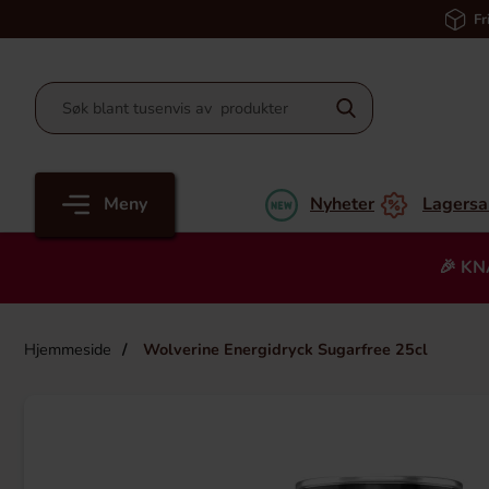
Fr
Meny
Nyheter
Lagersa
🎉 KN
Hjemmeside
Wolverine Energidryck Sugarfree 25cl