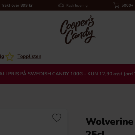
i frakt over 899 kr
5000+ a
Rask levering
lg
Topplisten
ALLPRIS PÅ SWEDISH CANDY 100G - KUN 12,90kr/st (ord 
Wolverine
Heading
25cl