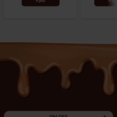
Kjøp
Kjø
OM OSS