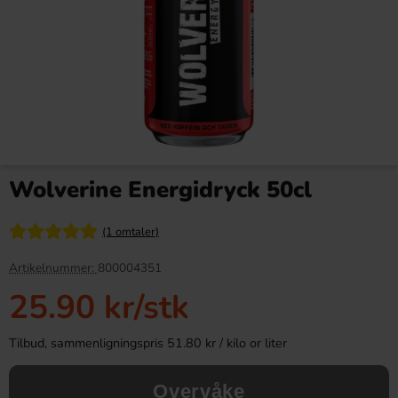
Marabou Sjokoladebar Daim
Pändy Candy Sour Skulls 50g
160g
Wolverine Energidryck 50cl
34.90 kr
26.90 kr
50.90 kr
(1 omtaler)
Köp
Köp
Artikelnummer:
800004351
25.90 kr
/stk
Tilbud, sammenligningspris 51.80 kr / kilo or liter
Overvåke