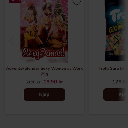
Adventskalender Sexy Women at Work
Trolli Sura Ly
75g
19.90 kr
179.89
59.90 kr
Kjøp
Kjø