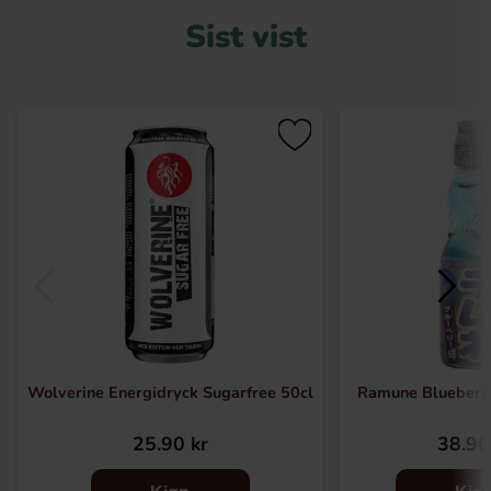
Sist vist
Wolverine Energidryck Sugarfree 50cl
Ramune Blueberr
25.90 kr
38.90