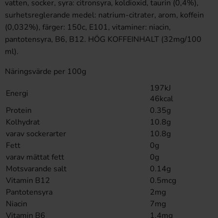
vatten, socker, syra: citronsyra, koldioxid, taurin (0,4%),
surhetsreglerande medel: natrium-citrater, arom, koffein
(0,032%), färger: 150c, E101, vitaminer: niacin,
pantotensyra, B6, B12. HÖG KOFFEINHALT (32mg/100
ml).
Näringsvärde per 100g
197kJ
Energi
46kcal
Protein
0.35g
Kolhydrat
10.8g
varav sockerarter
10.8g
Fett
0g
varav mättat fett
0g
Motsvarande salt
0.14g
Vitamin B12
0.5mcg
Pantotensyra
2mg
Niacin
7mg
Vitamin B6
1.4mg