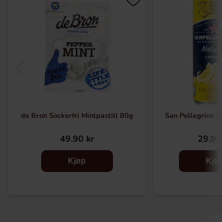
de Bron Sockerfri Mintpastill 80g
San Pellegrino L
49.90 kr
29.90
Kjøp
Kjø