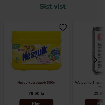
Sist vist
Nesquik Jordgubb 300g
Wolverine Energid
25cl
79.90 kr
22.90
Kjøp
Kjø