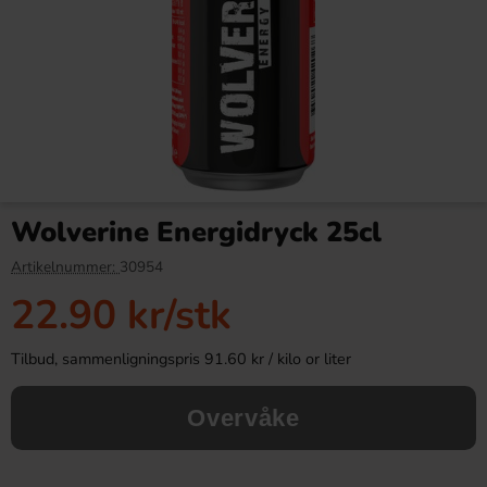
Crawie Green Apple 120g
IRN-BRU Winter Bru Spiced
Ginger & Cinnamon 33cl
Wolverine Energidryck 25cl
34.90 kr
26.90 kr
Artikelnummer:
30954
22.90 kr
/stk
Köp
Köp
Tilbud, sammenligningspris 91.60 kr / kilo or liter
Overvåke