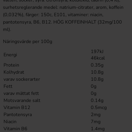
vatten, socker, syra: citronsyra, koldioxid, taurin (0,4%),
surhetsreglerande medel: natrium-citrater, arom, koffein
(0,032%), färger: 150c, E101, vitaminer: niacin,
pantotensyra, B6, B12. HÖG KOFFEINHALT (32mg/100
ml).
Näringsvärde per 100g
197kJ
Energi
46kcal
Protein
0.35g
Kolhydrat
10.8g
varav sockerarter
10.8g
Fett
0g
varav mättat fett
0g
Motsvarande salt
0.14g
Vitamin B12
0.5mcg
Pantotensyra
2mg
Niacin
7mg
Vitamin B6
1.4mg