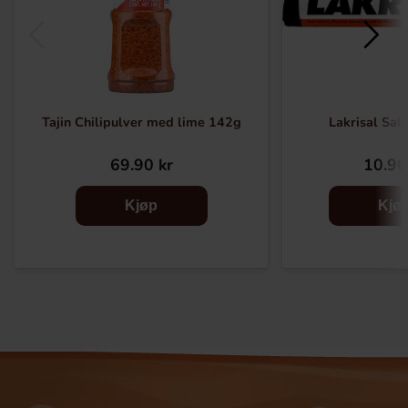
Tajin Chilipulver med lime 142g
Lakrisal Sal
69.90 kr
10.90
Kjøp
Kjø