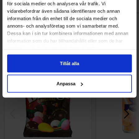
för sociala medier och analysera vår trafik. Vi
vidarebefordrar även sådana identifierare och annan
information från din enhet till de sociala medier och
annons- och analysföretag som vi samarbetar med.
Dessa kan i sin tur kombinera informationen med annan
Andre kjøpte også
information som du har tillhandahållit eller som de har
samlat in när du har använt deras tjänster.
Tillåt alla
Anpassa