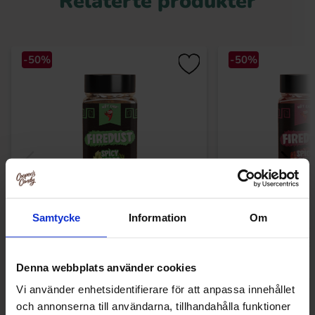
Relaterte produkter
-50%
-50%
Samtycke
Information
Om
Hot Chip Firedust Spice Blend - Spicy
Hot Chip Firedust
Herbs 82g
Spicy Rib
34.90 kr
34
69.90 kr
69.90 kr
Denna webbplats använder cookies
Vi använder enhetsidentifierare för att anpassa innehållet
Kjøp
Kjø
och annonserna till användarna, tillhandahålla funktioner