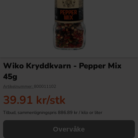
Daim Mini 250g (BF: 2026-
Red Bull Green Drakfrukt 25cl
06-12)
Wiko Kryddkvarn - Pepper Mix
19.90 kr
38.90 kr
99.90 kr
45g
Köp
Köp
Artikelnummer:
800011102
39.91 kr
/stk
Tilbud, sammenligningspris 886.89 kr / kilo or liter
Overvåke