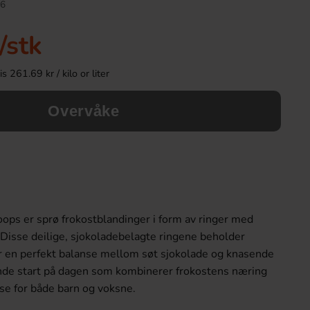
6
-33%
/stk
 261.69 kr / kilo or liter
Overvåke
Malaco Gott & Blandat Supersalt 480g
Lakrisal Salmi
ps er sprø frokostblandinger i form av ringer med
59.90 kr
10.90 k
89.90 kr
Disse deilige, sjokoladebelagte ringene beholder
ir en perfekt balanse mellom søt sjokolade og knasende
Köp
Köp
ende start på dagen som kombinerer frokostens næring
se for både barn og voksne.