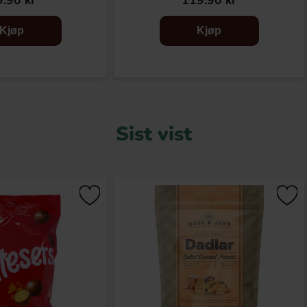
.90 kr
119.90 kr
Kjøp
Kjøp
Sist vist