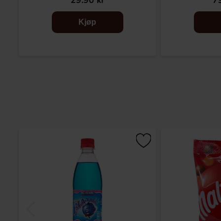
29.90 kr
79
Kjøp