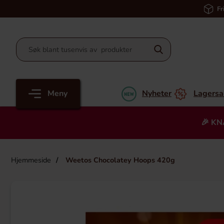
Fr
Meny
Nyheter
Lagersa
🎉 KN
Hjemmeside
Weetos Chocolatey Hoops 420g