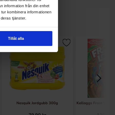
n information från din enhet
 tur kombinera informationen
deras tjänster.
Tillåt alla
Nesquik Jordgubb 300g
Kelloggs Froot Loops