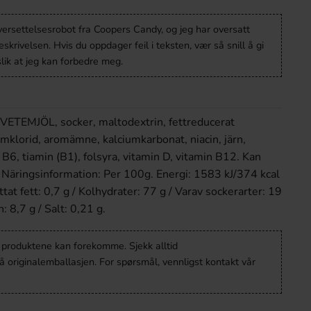
versettelsesrobot fra Coopers Candy, og jeg har oversatt
krivelsen. Hvis du oppdager feil i teksten, vær så snill å gi
lik at jeg kan forbedre meg.
VETEMJÖL, socker, maltodextrin, fettreducerat
umklorid, aromämne, kalciumkarbonat, niacin, järn,
n B6, tiamin (B1), folsyra, vitamin D, vitamin B12. Kan
 Näringsinformation: Per 100g. Energi: 1583 kJ/374 kcal
ttat fett: 0,7 g / Kolhydrater: 77 g / Varav sockerarter: 19
n: 8,7 g / Salt: 0,21 g.
v produktene kan forekomme. Sjekk alltid
 originalemballasjen. For spørsmål, vennligst kontakt vår