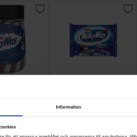
y Spread 350g
Milky Way Minis 333g
.90 kr
79.90 kr
Information
Kjøp
Kjøp
cookies
e för att anpassa innehållet och annonserna till användarna, tillh