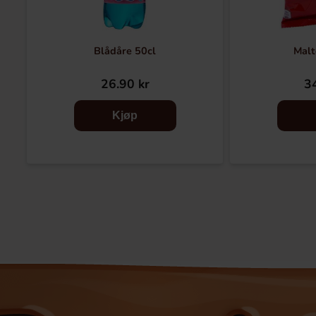
Blådåre 50cl
Malt
26.90 kr
34
Kjøp