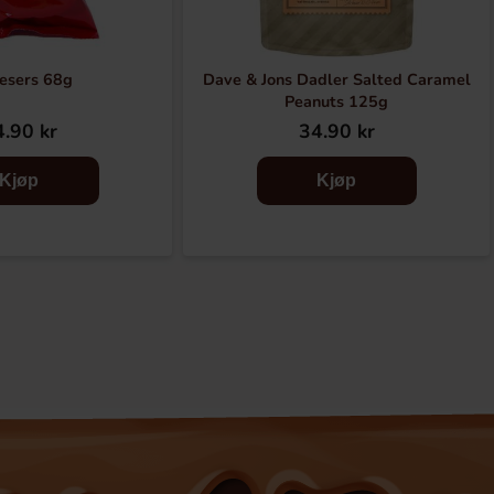
esers 68g
Dave & Jons Dadler Salted Caramel
Peanuts 125g
.90 kr
34.90 kr
Kjøp
Kjøp