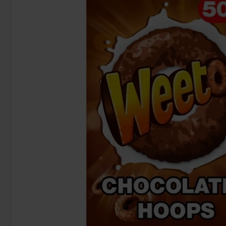
-15%
Monster Energy Lewis Hamilton Zero
Capri-Sun Saf
Sugar 50cl x 24st
749.90 kr
89
885.60 kr
Köp
Köp