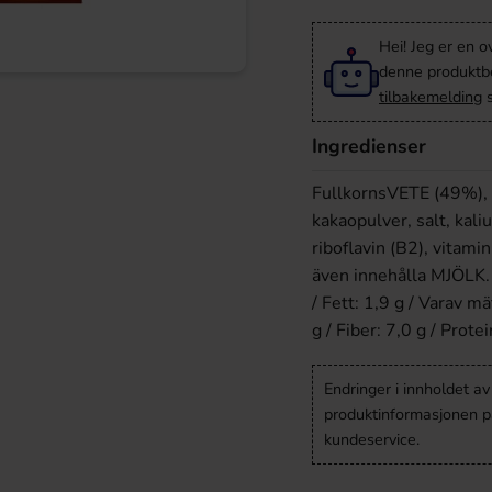
Hei! Jeg er en o
denne produktbes
tilbakemelding
s
Ingredienser
FullkornsVETE (49%), 
kakaopulver, salt, kali
riboflavin (B2), vitami
även innehålla MJÖLK.
/ Fett: 1,9 g / Varav mä
g / Fiber: 7,0 g / Protei
Endringer i innholdet a
produktinformasjonen på
kundeservice.