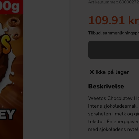
Artikelnummer:
80000272
-55%
109.91 kr
Tilbud, sammenligningspris
Ikke på lager
Beskrivelse
ari Fruits 10x20cl
Röda Läppar 100g
Weetos Chocolatey Hoo
.90 kr
8.90 kr
19.90 kr
intens sjokoladesmak. 
sprøheten i melk og g
Köp
tekstur. En energigiv
med sjokoladens nytel