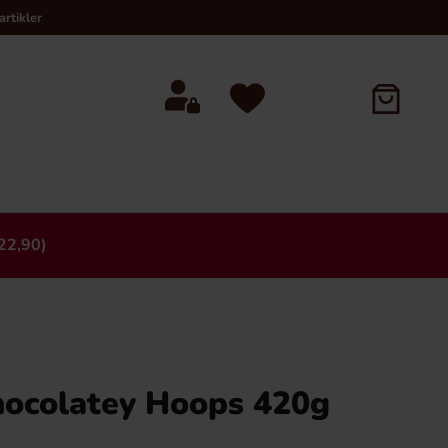
rtikler
22,90)
×
ocolatey Hoops 420g