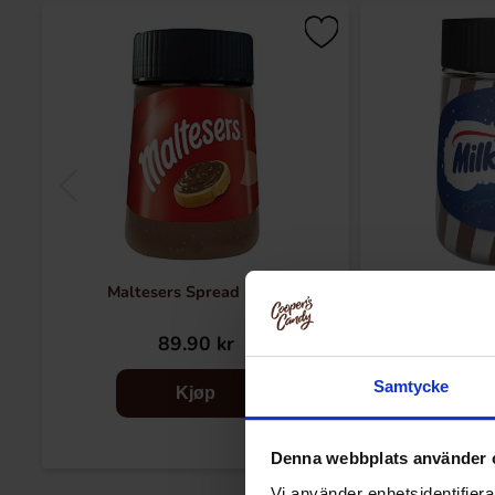
Maltesers Spread 350g
Milky Wa
89.90 kr
89
Samtycke
Kjøp
Denna webbplats använder 
Vi använder enhetsidentifierar