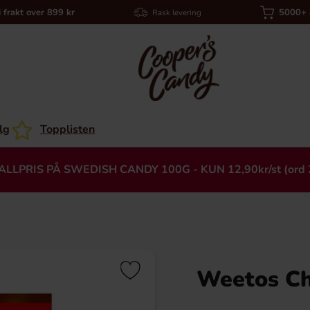
i frakt over 899 kr
5000+ a
Rask levering
lg
Topplisten
ALLPRIS PÅ SWEDISH CANDY 100G - KUN 12,90kr/st (ord 
Weetos Ch
Heading