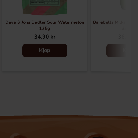
Dave & Jons Dadler Sour Watermelon
Barebells Milkshake
125g
330ml
34.90 kr
36.90 k
Kjøp
Kjøp