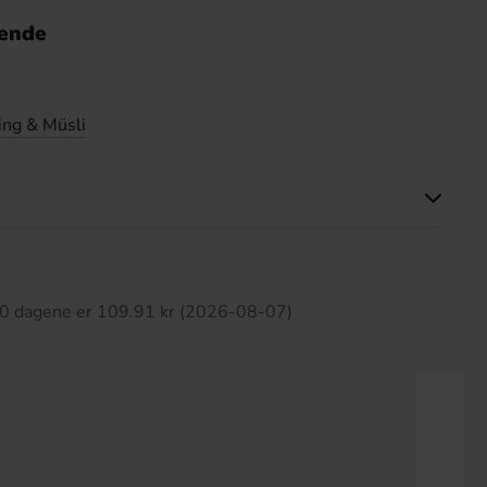
nende
ing & Müsli
tte produktet har ingen anmeldelser
 30 dagene er 109.91 kr (2026-08-07)