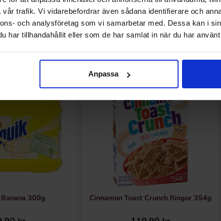
vår trafik. Vi vidarebefordrar även sådana identifierare och anna
nnons- och analysföretag som vi samarbetar med. Dessa kan i sin
Andre kjøpte også
har tillhandahållit eller som de har samlat in när du har använt 
Anpassa
 Banana 300g
Cinnamon Toast Crunch flingor 354g