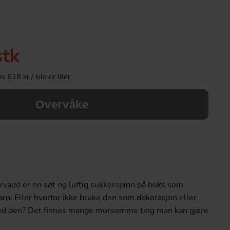
Ny!
stk
 618 kr / kilo or liter
Overvåke
Kinder Joy Super Mario 20g
Ronny & Ragge Buttc
Kaviar & Knäckem
28.90 kr
36.90 k
vadd er en søt og luftig sukkerspinn på boks som
Köp
Köp
barn. Eller hvorfor ikke bruke den som dekorasjon eller
ed den? Det finnes mange morsomme ting man kan gjøre