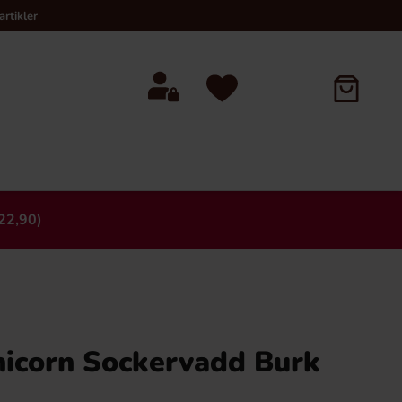
rtikler
22,90)
×
icorn Sockervadd Burk