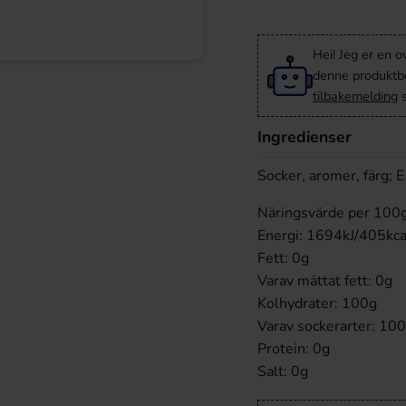
Hei! Jeg er en o
denne produktbes
tilbakemelding
s
Ingredienser
Socker, aromer, färg;
Näringsvärde per 100
Energi: 1694kJ/405kca
Fett: 0g
Varav mättat fett: 0g
Kolhydrater: 100g
Varav sockerarter: 10
Protein: 0g
Salt: 0g