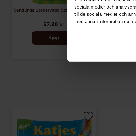
sociala medier och analysera 
Sundlings Sockervadd Sour Apple 40g
Sundlings Soc
till de sociala medier och a
Blue
med annan information som du 
37.90 kr
37
Kjøp