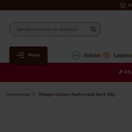
Fr
Meny
Nyheter
Lagersa
🎉 KN
Hjemmeside
Woogie Unicorn Sockervadd Burk 50g