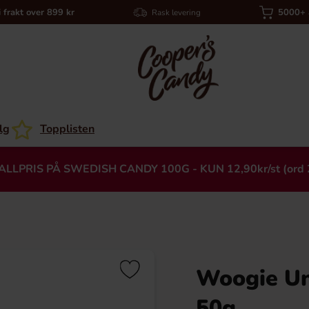
i frakt over 899 kr
5000+ a
Rask levering
lg
Topplisten
ALLPRIS PÅ SWEDISH CANDY 100G - KUN 12,90kr/st (ord 
Woogie Un
Heading
50g