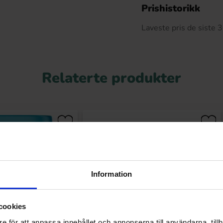
De
Prishistorikk
Laveste pris de siste
Relaterte produkter
Information
cookies
e för att anpassa innehållet och annonserna till användarna, tillh