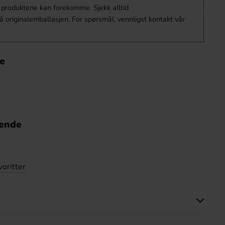
v produktene kan forekomme. Sjekk alltid
 originalemballasjen. For spørsmål, vennligst kontakt vår
e
nende
voritter