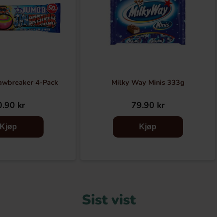
awbreaker 4-Pack
Milky Way Minis 333g
.90 kr
79.90 kr
Kjøp
Kjøp
Sist vist