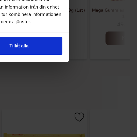
n information från din enhet
Johny Bee Candy Noodle Cup 30g (1st)
Mega Gummies Ameri
 tur kombinera informationen
120g
deras tjänster.
34.90 kr
49.90 k
Kjøp
Kjøp
Tillåt alla