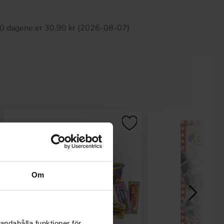
tte produktet har ingen anmeldelser
 30 dagene er 30.90 kr (2026-08-07)
Om
andahålla funktioner för