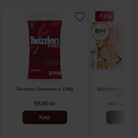
-51%
Twizzlers Strawberry 198g
GLQ Marshmallow 
Animals 9
55.90 kr
19.
40.91 kr
Kjøp
Kjøp