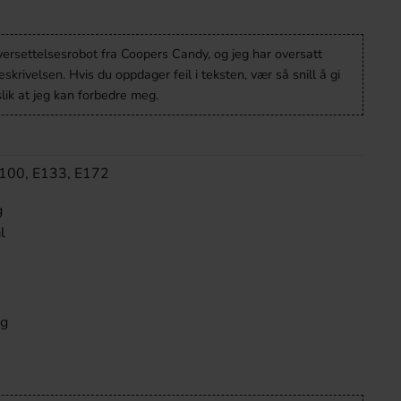
versettelsesrobot fra Coopers Candy, og jeg har oversatt
krivelsen. Hvis du oppdager feil i teksten, vær så snill å gi
lik at jeg kan forbedre meg.
 E100, E133, E172
g
l
0g