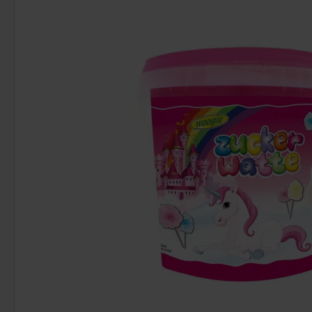
Red Bull Green Drakfrukt 25cl
Kinde
38.90 kr
9
Köp
Köp