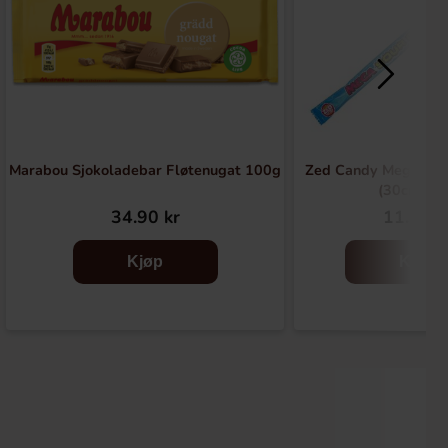
Marabou Sjokoladebar Fløtenugat 100g
Zed Candy Mega So
(30cm) 3
34.90 kr
11.99 k
Kjøp
Kjøp