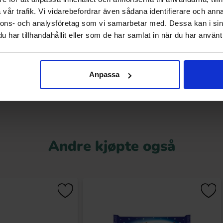
vår trafik. Vi vidarebefordrar även sådana identifierare och anna
kervadd Strawberry-
Felko Dino Pop 50g (1st)
nnons- och analysföretag som vi samarbetar med. Dessa kan i sin
berry 40g
har tillhandahållit eller som de har samlat in när du har använt 
.90 kr
35.90 kr
Kjøp
Kjøp
Anpassa
Andre kjøpte også