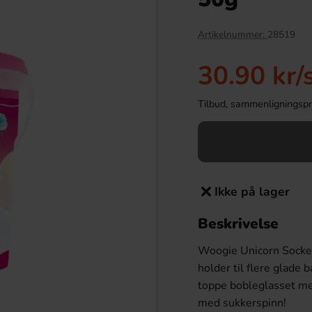
-43%
Artikelnummer:
28519
30.90 kr
/
Tilbud, sammenligningspris
Ikke på lager
r Maxi 21g
Tabby Chicken Wings Chocolate 50g
Beskrivelse
.90 kr
19.90 kr
34.90 kr
Woogie Unicorn Socker
Köp
holder til flere glade 
toppe bobleglasset m
med sukkerspinn!