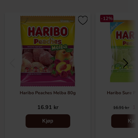
-12%
Haribo Peaches Melba 80g
Haribo Sure Pe
16.91 kr
14
16.91 kr
Kjøp
Kjø