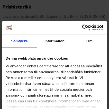
Dette produktet har ingen anmeldelser
Prishistorikk
Laveste pris de siste 30 dagene er 22.90 kr (2026-08-06)
Relaterte produkter
Samtycke
Information
Om
Denna webbplats använder cookies
Vi använder enhetsidentifierare för att anpassa innehållet
och annonserna till användarna, tillhandahålla funktioner
för sociala medier och analysera vår trafik. Vi
vidarebefordrar även sådana identifierare och annan
information från din enhet till de sociala medier och
annons- och analysföretag som vi samarbetar med.
Dessa kan i sin tur kombinera informationen med annan
information som du har tillhandahållit eller som de har