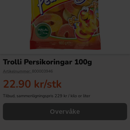
Red Bull Green Drakfrukt 25cl
Tabby Chicken Wings
Chocolate 50g
Trolli Persikoringar 100g
38.90 kr
19.90 kr
34.90 kr
Artikelnummer:
800003946
22.90 kr
/stk
Köp
Köp
Tilbud, sammenligningspris 229 kr / kilo or liter
Overvåke