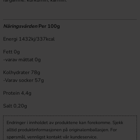
färgämne: kurkumin, karmin.
Näringsvärden
Per 100g
Energi 1432kj/337kcal
Fett 0g
-varav mättat 0g
Kolhydrater 78g
-Varav socker 57g
Protein 4,4g
Salt 0,20g
Endringer i innholdet av produktene kan forekomme. Sjekk
alltid produktinformasjonen på originalemballasjen. For
spørsmål, vennligst kontakt vår kundeservice.