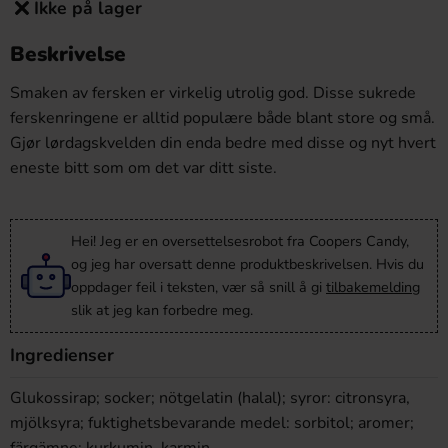
Ikke på lager
Beskrivelse
Smaken av fersken er virkelig utrolig god. Disse sukrede
ferskenringene er alltid populære både blant store og små.
Gjør lørdagskvelden din enda bedre med disse og nyt hvert
eneste bitt som om det var ditt siste.
Hei! Jeg er en oversettelsesrobot fra Coopers Candy,
og jeg har oversatt denne produktbeskrivelsen. Hvis du
oppdager feil i teksten, vær så snill å gi
tilbakemelding
slik at jeg kan forbedre meg.
Ingredienser
Glukossirap; socker; nötgelatin (halal); syror: citronsyra,
mjölksyra; fuktighetsbevarande medel: sorbitol; aromer;