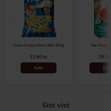
Fripsy Crispy Sticks Salt 120g
7up Tropica
22.90 kr
29.90
Kjøp
Kjø
Sist vist