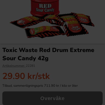
Bubs Sur Skumromb Tutti
Capri-Sun Ice Pops 10 x 40ml
frutti 2.6kg
Toxic Waste Red Drum Extreme
349.90 kr
54.90 kr
Sour Candy 42g
Köp
Köp
Artikelnummer:
22281
29.90 kr
/stk
Tilbud, sammenligningspris 711.90 kr / kilo or liter
Overvåke