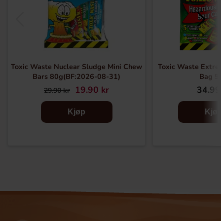
Toxic Waste Nuclear Sludge Mini Chew
Toxic Waste Extr
Bars 80g(BF:2026-08-31)
Bag 5
19.90 kr
34.99
29.90 kr
Kjøp
Kjø