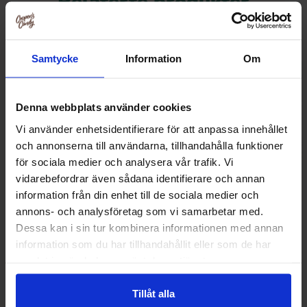
Relaterte produkter
Samtycke
Information
Om
Denna webbplats använder cookies
Vi använder enhetsidentifierare för att anpassa innehållet
och annonserna till användarna, tillhandahålla funktioner
för sociala medier och analysera vår trafik. Vi
vidarebefordrar även sådana identifierare och annan
information från din enhet till de sociala medier och
annons- och analysföretag som vi samarbetar med.
Warheads Extreme Sour Hard Candy
Warheads Extre
Dessa kan i sin tur kombinera informationen med annan
56g
Candy 
information som du har tillhandahållit eller som de har
36.90 kr
22.90
samlat in när du har använt deras tjänster.
Kjøp
Kjø
Tillåt alla