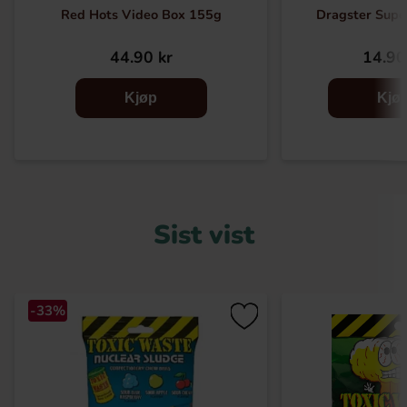
Red Hots Video Box 155g
Dragster Supe
44.90 kr
14.90
Kjøp
Kjø
Sist vist
-33%