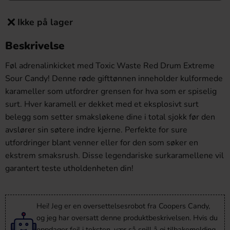
Ikke på lager
Beskrivelse
Føl adrenalinkicket med Toxic Waste Red Drum Extreme
Sour Candy! Denne røde gifttønnen inneholder kulformede
karameller som utfordrer grensen for hva som er spiselig
surt. Hver karamell er dekket med et eksplosivt surt
belegg som setter smaksløkene dine i total sjokk før den
avslører sin søtere indre kjerne. Perfekte for sure
utfordringer blant venner eller for den som søker en
ekstrem smaksrush. Disse legendariske surkaramellene vil
garantert teste utholdenheten din!
Hei! Jeg er en oversettelsesrobot fra Coopers Candy,
og jeg har oversatt denne produktbeskrivelsen. Hvis du
oppdager feil i teksten, vær så snill å gi
tilbakemelding