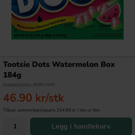
Mike and Ike Original Fruits
Mega Push Pop Duo 30g (1st)
120g
Tootsie Dots Watermelon Box
42.90 kr
24.90 kr
184g
Köp
Köp
Artikelnummer:
800013400
46.90 kr
/stk
Tilbud, sammenligningspris 254.89 kr / kilo or liter
Legg i handlekurv