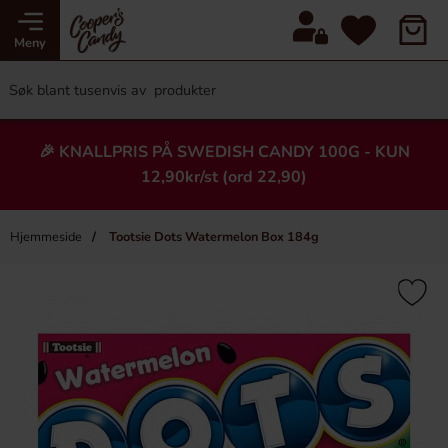
Meny
🎉 KNALLPRIS PÅ SWEDISH CANDY 100G - KUN
12,90kr/st (ord 22,90)
Hjemmeside
Tootsie Dots Watermelon Box 184g
×
Heading