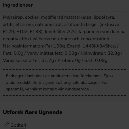
Ingredienser
Majssirap, socker, modifierad matstärkelse, äppelsyra,
artificiell arom, natriumcitrat, artificiella färger (inklusive
E129, E102, E133). Innehåller AZO-färgämnen som kan ha
negativ effekt på barns beteende och koncentration.
Näringsinformation: Per 100g. Energi: 1443kJ/345kcal /
Fett: 0,0g / Varav mättat fett: 0,00g / Kolhydrater: 82,8g /
Varav sockerarter: 51,7g / Protein: 0g / Salt: 0,09g.
Endringer i innholdet av produktene kan forekomme. Sjekk
alltid produktinformasjonen på originalemballasjen. For
spørsmål, vennligst kontakt vår kundeservice.
Utforsk flere lignende
Godteri