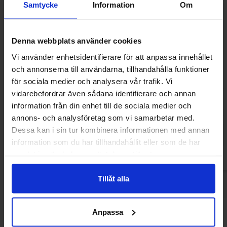
Samtycke
Information
Om
Denna webbplats använder cookies
Vi använder enhetsidentifierare för att anpassa innehållet
och annonserna till användarna, tillhandahålla funktioner
för sociala medier och analysera vår trafik. Vi
Tootsie Dots 184g
Tootsie Dots Tr
vidarebefordrar även sådana identifierare och annan
information från din enhet till de sociala medier och
44.90 kr
46.90
annons- och analysföretag som vi samarbetar med.
Dessa kan i sin tur kombinera informationen med annan
Kjøp
Kjø
information som du har tillhandahållit eller som de har
samlat in när du har använt deras tjänster.
Tillåt alla
Anpassa
Andre kjøpte også