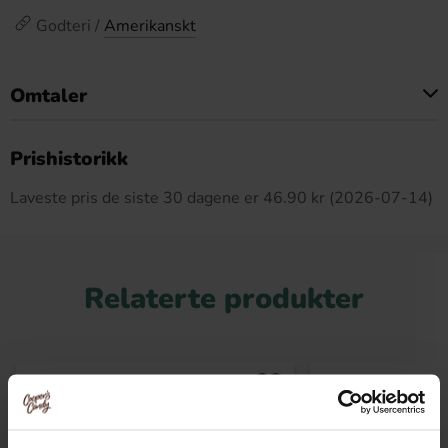
Godteri /
Amerikanskt
Omtaler
Dette produktet har ingen anmeldelser
Prishistorikk
Laveste pris de siste 30 dagene er 46.90 kr (2026-07-14)
Relaterte produkter