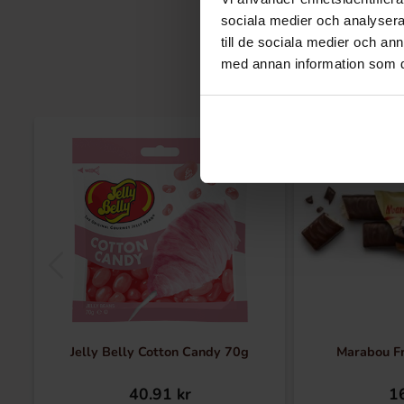
sociala medier och analysera 
till de sociala medier och a
med annan information som du 
Jelly Belly Cotton Candy 70g
Marabou F
40.91 kr
16