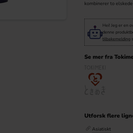
kombinerer to elskede 
Hei! Jeg er en o
denne produktbes
tilbakemelding
s
Se mer fra Tokime
Utforsk flere lig
Asiatiskt