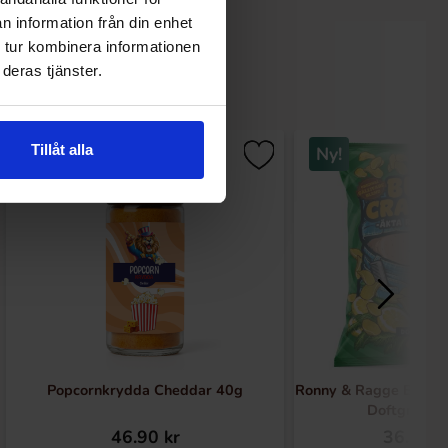
n information från din enhet
 tur kombinera informationen
deras tjänster.
Tillåt alla
Ny!
Popcornkrydda Cheddar 40g
Ronny & Ragge Butt C
Doftgran 1
46.90 kr
36.90 k