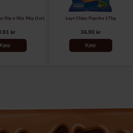
 Dip n Stix 96g (1st)
Lays Chips Paprika 175g
.91 kr
36.90 kr
Kjøp
Kjøp