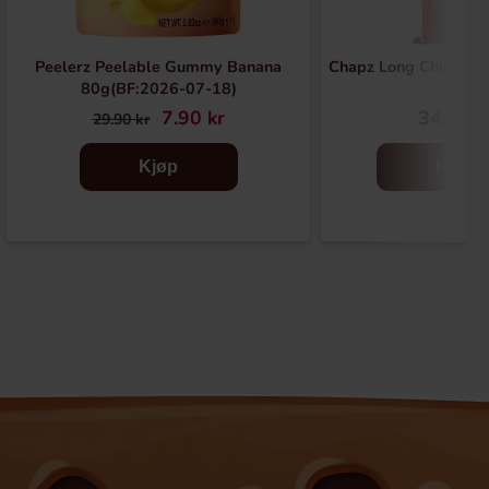
Peelerz Peelable Gummy Banana
Chapz Long Chips Pap
80g(BF:2026-07-18)
75g
7.90 kr
34.90 k
29.90 kr
Kjøp
Kjøp