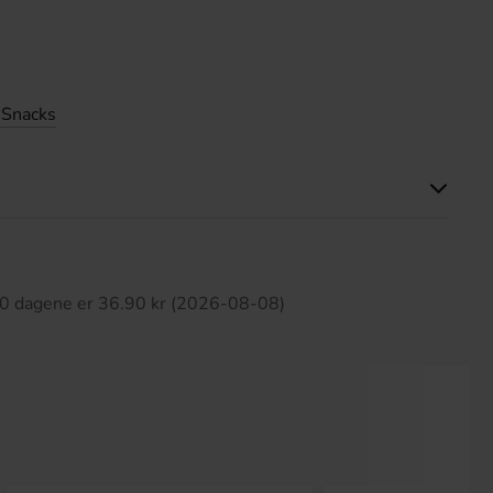
 Snacks
tte produktet har ingen anmeldelser
 30 dagene er 36.90 kr (2026-08-08)