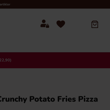
rtikler
22,90)
×
runchy Potato Fries Pizza