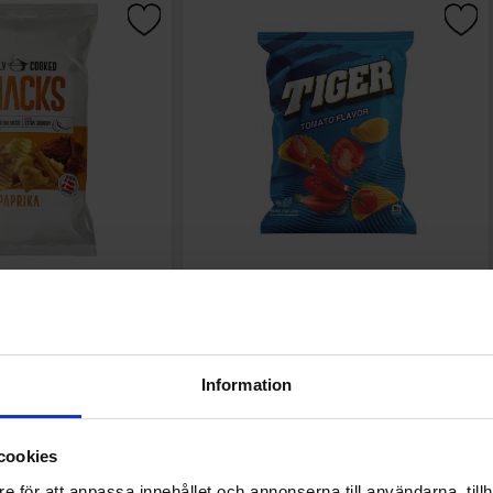
 Snacks Paprika 80g
Tiger Chips Tomat 70g
.90 kr
16.91 kr
Kjøp
Kjøp
Information
cookies
e för att anpassa innehållet och annonserna till användarna, tillh