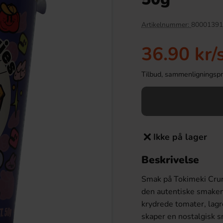
-70%
Artikelnummer:
80001391
36.90 kr
/
Tilbud, sammenligningspris
Ikke på lager
kulor Vannmelon 1kg
Cadbury Creme Egg White
40g(BF:2026-07-31)
Beskrivelse
9.90 kr
6.90 kr
22.90 kr
Smak på Tokimeki Crun
Köp
den autentiske smaken a
krydrede tomater, lagr
skaper en nostalgisk s