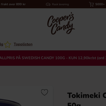
i frakt over 899 kr
5000+ a
Rask levering
lg
Topplisten
ALLPRIS PÅ SWEDISH CANDY 100G - KUN 12,90kr/st (ord 
Tokimeki C
Heading
50g