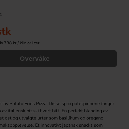
9
stk
 738 kr / kilo or liter
Overvåke
Red Bull Green Drakfrukt 25cl
Kinder Maxi
38.90 kr
9.90 kr
chy Potato Fries Pizza! Disse sprø potetpinnene fanger
Köp
Köp
v italiensk pizza i hvert bitt. En perfekt blanding av
et ost og utvalgte urter som basilikum og oregano
maksopplevelse. Et innovativt japansk snacks som