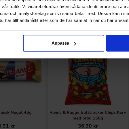
vår trafik. Vi vidarebefordrar även sådana identifierare och anna
nnons- och analysföretag som vi samarbetar med. Dessa kan i sin
Andre kjøpte også
har tillhandahållit eller som de har samlat in när du har använt 
Anpassa
Ny!
ransk Nugat 46g
Ronny & Ragge Buttcracker Chips Korv
med bröd 150g
.91 kr
36.90 kr