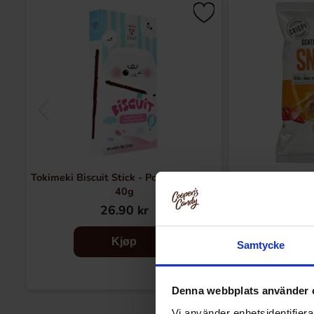
Tokimeki Biscuit Stick - Popping Candy
Gently Cooked
40g
26.90 kr
26
Kjøp
Samtycke
Denna webbplats använder 
Vi använder enhetsidentifierar