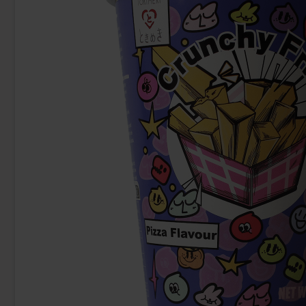
Napoleon Kanonkulor Sure Frukter 1kg
Napoleon Kanon
209.90 kr
19
Köp
Köp