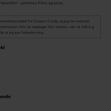
favoritter – pommes frites og pizza.
versettelsesrobot fra Coopers Candy, og jeg har oversatt
krivelsen. Hvis du oppdager feil i teksten, vær så snill å gi
lik at jeg kan forbedre meg.
ki
nende