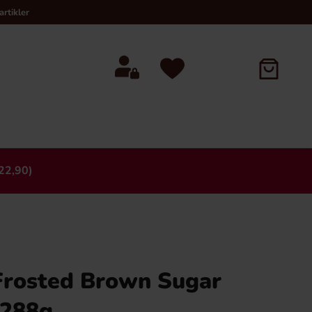
rtikler
22,90)
×
Frosted Brown Sugar
 288g