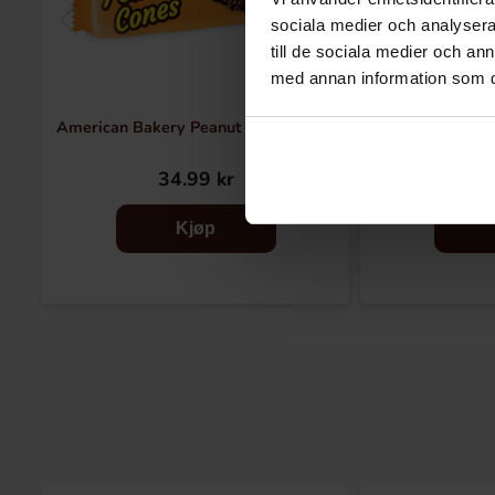
sociala medier och analysera 
till de sociala medier och a
med annan information som du 
American Bakery Peanut Cones 112g
American Bakery
Ve
34.99 kr
34
Kjøp