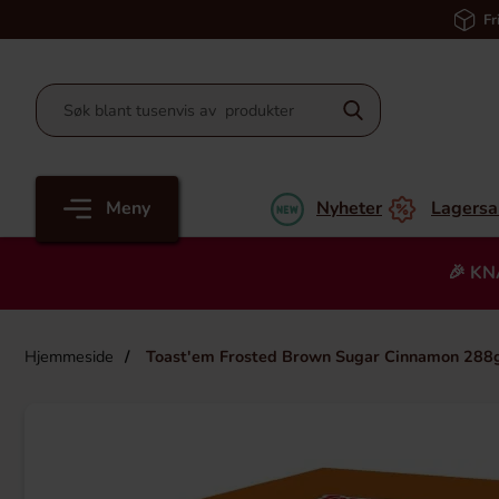
Fr
Meny
Nyheter
Lagersa
🎉 KN
Hjemmeside
Toast'em Frosted Brown Sugar Cinnamon 288