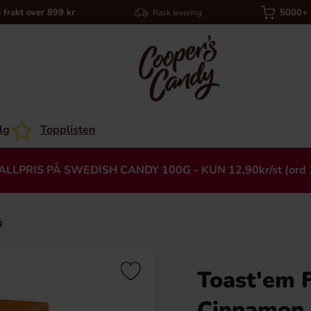
i frakt over 899 kr
5000+ a
Rask levering
lg
Topplisten
ALLPRIS PÅ SWEDISH CANDY 100G - KUN 12,90kr/st (ord 
g
Toast'em 
Heading
Cinnamon