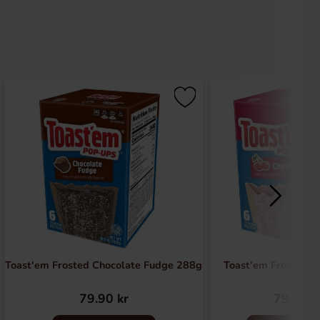
Toast'em Frosted Chocolate Fudge 288g
Toast'em Frosted C
79.90 kr
79.90 k