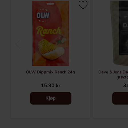
OLW Dippmix Ranch 24g
Dave & Jons Da
(BF:2
15.90 kr
34
Kjøp