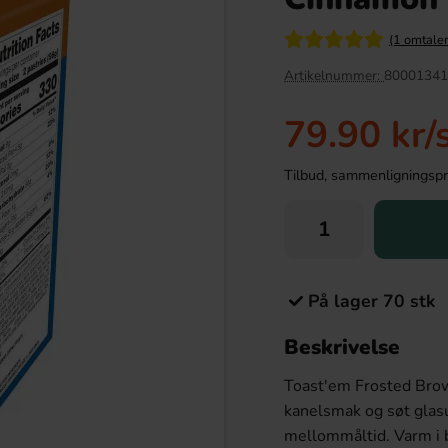
(1 omtaler
Artikelnummer:
80001341
79.90 kr
/
Tilbud, sammenligningspris
en Drakfrukt 25cl
Kinder Maxi 21g
På lager 70 stk
.90 kr
9.90 kr
Beskrivelse
Köp
Toast'em Frosted Brow
kanelsmak og søt glasur
mellommåltid. Varm i b