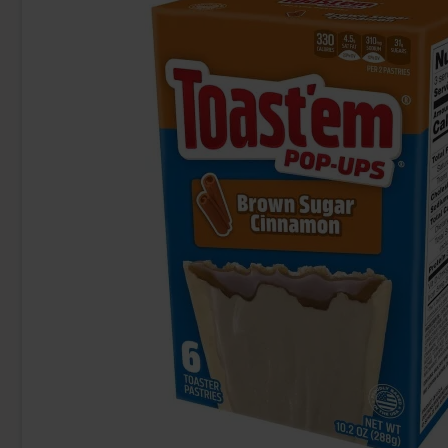
Faxe Kondi 33cl
Red Bull Gre
28.90 kr
38
Köp
Köp