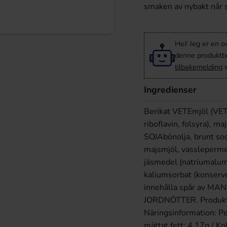
smaken av nybakt når 
Hei! Jeg er en o
denne produktbes
tilbakemelding
s
Ingredienser
Berikat VETEmjöl (VETE
riboflavin, folsyra), ma
SOJAbönolja, brunt sock
majsmjöl, vasslepermea
jäsmedel (natriumalumi
kaliumsorbat (konserv
innehålla spår av 
JORDNÖTTER. Produkt f
Näringsinformation: Pe
mättat fett: 4,17g / Ko