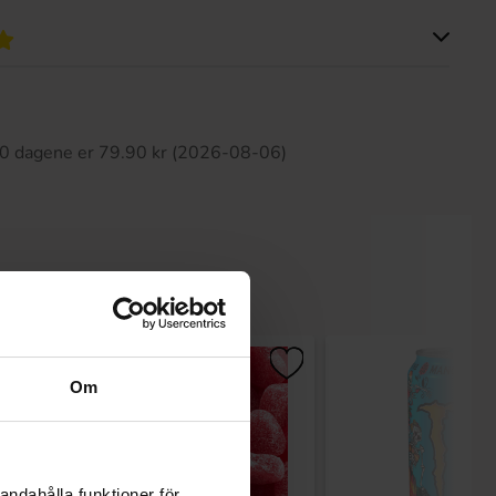
tte produktet har ingen anmeldelser
 30 dagene er 79.90 kr (2026-08-06)
Om
andahålla funktioner för