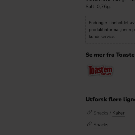
Salt: 0,76g.
Endringer i innholdet a
produktinformasjonen på
kundeservice.
Se mer fra Toast
Utforsk flere lig
Snacks /
Kaker
Snacks