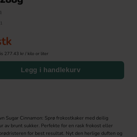
)
-43%
1
stk
 277.43 kr / kilo or liter
Legg i handlekurv
Tabby Chicken Wings Chocolate 50g
Kinder Joy Super 
19.90 kr
28.90 k
34.90 kr
Köp
Köp
n Sugar Cinnamon: Sprø frokostkaker med deilig
 av brunt sukker. Perfekte for en rask frokost eller
rødristeren for best resultat. Nyt den herlige duften og