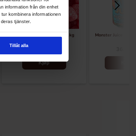
n information från din enhet
 tur kombinera informationen
deras tjänster.
Haribo Bringebærhjärtan 1kg
Monster Juice Mang
Tillåt alla
219.90 kr
36.90 k
Kjøp
Kjøp