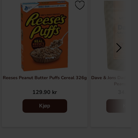
Reeses Peanut Butter Puffs Cereal 326g
Dave & Jons Dadler S
Peanuts 1
129.90 kr
34.90 k
Kjøp
Kjøp