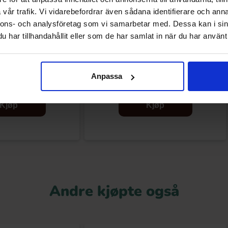
vår trafik. Vi vidarebefordrar även sådana identifierare och anna
nnons- och analysföretag som vi samarbetar med. Dessa kan i sin
har tillhandahållit eller som de har samlat in när du har använt 
 Cookies & Cream Red
Roshen Peppinezzz 900g
lvet 96g
Anpassa
.99 kr
109.91 kr
119.90 kr
Kjøp
Kjøp
Andre kjøpte også