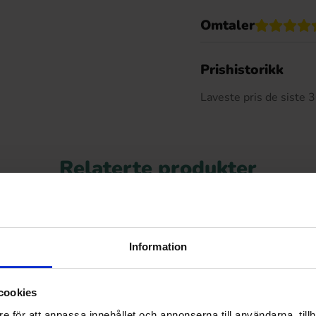
Omtaler
De
Prishistorikk
Laveste pris de siste
Relaterte produkter
-8%
Information
cookies
e för att anpassa innehållet och annonserna till användarna, tillh