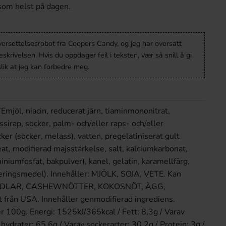
som helst på dagen.
versettelsesrobot fra Coopers Candy, og jeg har oversatt
krivelsen. Hvis du oppdager feil i teksten, vær så snill å gi
lik at jeg kan forbedre meg.
mjöl, niacin, reducerat järn, tiaminmononitrat,
jssirap, socker, palm- och/eller raps- och/eller
er (socker, melass), vatten, pregelatiniserat gult
t, modifierad majsstärkelse, salt, kalciumkarbonat,
niumfosfat, bakpulver), kanel, gelatin, karamellfärg,
eringsmedel). Innehåller: MJÖLK, SOJA, VETE. Kan
MANDLAR, CASHEWNÖTTER, KOKOSNÖT, ÄGG,
rån USA. Innehåller genmodifierad ingrediens.
r 100g. Energi: 1525kJ/365kcal / Fett: 8,3g / Varav
lhydrater: 65,6g / Varav sockerarter: 30,2g / Protein: 3g /