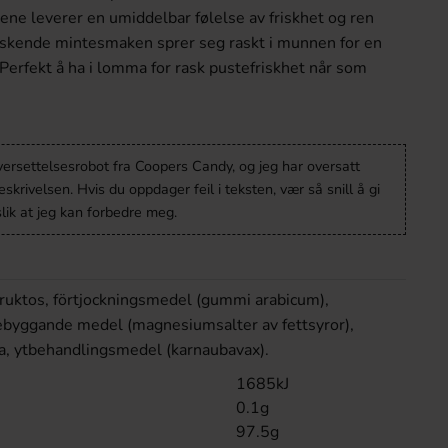
lene leverer en umiddelbar følelse av friskhet og ren
riskende mintesmaken sprer seg raskt i munnen for en
. Perfekt å ha i lomma for rask pustefriskhet når som
versettelsesrobot fra Coopers Candy, og jeg har oversatt
krivelsen. Hvis du oppdager feil i teksten, vær så snill å gi
lik at jeg kan forbedre meg.
fruktos, förtjockningsmedel (gummi arabicum),
rebyggande medel (magnesiumsalter av fettsyror),
a, ytbehandlingsmedel (karnaubavax).
1685kJ
0.1g
97.5g