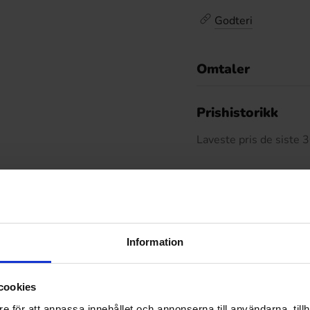
Godteri
Omtaler
De
Prishistorikk
Laveste pris de siste
Relaterte produkter
Information
cookies
e för att anpassa innehållet och annonserna till användarna, tillh