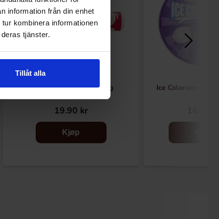
n information från din enhet
 tur kombinera informationen
deras tjänster.
Tillåt alla
Red Band StopHoest 40g
Ice Colorizers Blu
19.90 kr
16.91 k
Kjøp
Kjøp