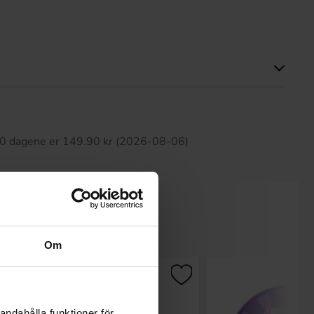
tte produktet har ingen anmeldelser
 30 dagene er 149.90 kr (2026-08-06)
Om
andahålla funktioner för