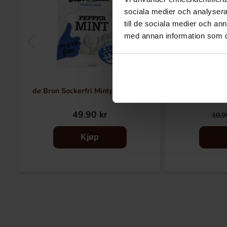
sociala medier och analysera 
till de sociala medier och a
med annan information som du 
de Bron Sockerfri Mintpastill 80g
Hot Tamales F
49.90 kr
10.9
Kjøp