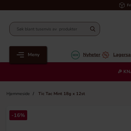
Fr
Meny
Nyheter
Lagersa
🎉 KN
Hjemmeside
Tic Tac Mint 18g x 12st
-16%