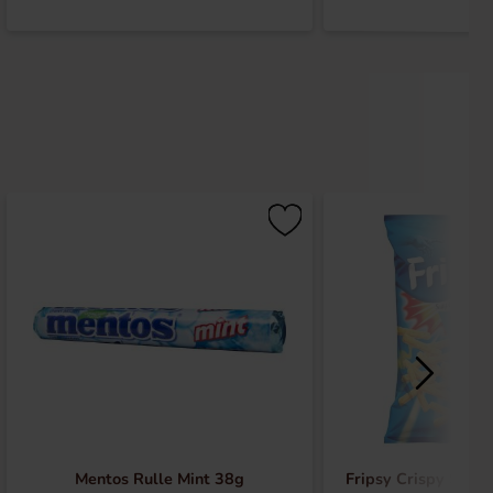
Mentos Rulle Mint 38g
Fripsy Crispy Stick