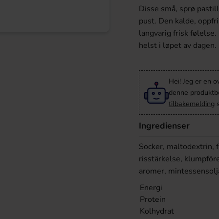
Disse små, sprø pastil
pust. Den kalde, oppf
langvarig frisk følelse
helst i løpet av dagen.
Hei! Jeg er en o
denne produktbes
tilbakemelding
s
Ingredienser
Socker, maltodextrin, 
risstärkelse, klumpfö
aromer, mintessensolj
Energi
Protein
Kolhydrat