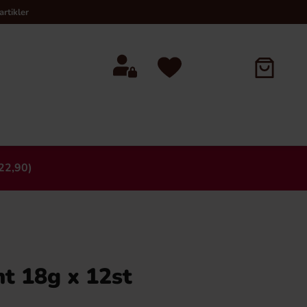
rtikler
22,90)
×
nt 18g x 12st