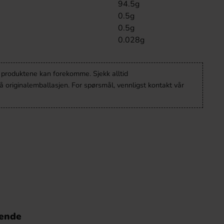
94.5g
0.5g
0.5g
0.028g
v produktene kan forekomme. Sjekk alltid
 originalemballasjen. For spørsmål, vennligst kontakt vår
nende