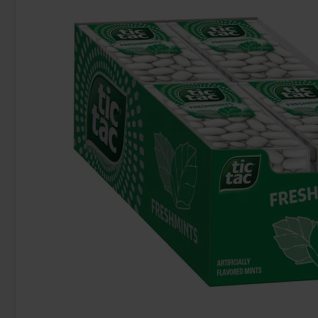
Red Bull Green Drakfrukt 25cl
Pom
38.90 kr
24
Köp
Köp