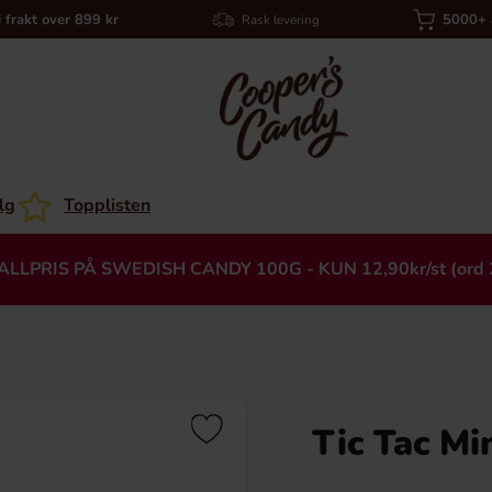
i frakt over 899 kr
5000+ a
Rask levering
lg
Topplisten
ALLPRIS PÅ SWEDISH CANDY 100G - KUN 12,90kr/st (ord 
Tic Tac Mi
Heading