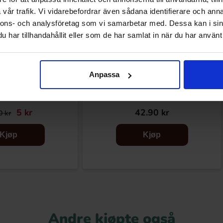
vår trafik. Vi vidarebefordrar även sådana identifierare och anna
nnons- och analysföretag som vi samarbetar med. Dessa kan i sin
har tillhandahållit eller som de har samlat in när du har använt 
Anpassa
ierce Cinnamon 22g
IceBreakers DUO Watermelon Mints 36g
5 kr
42.90 kr
0 kr
Kjøp
Kjøp
Andre kjøpte også