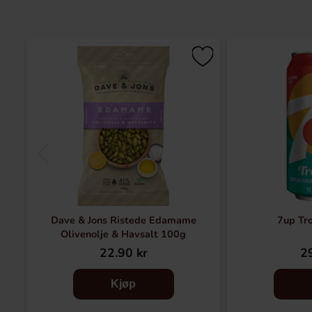
Dave & Jons Ristede Edamame
7up Tr
Olivenolje & Havsalt 100g
22.90 kr
29
Kjøp