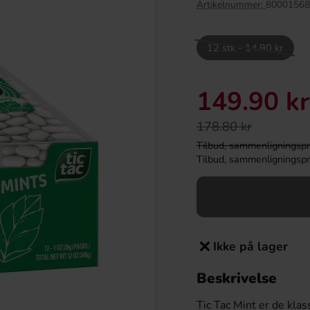
Artikelnummer:
80001568
12 stk - 14.90 kr
Utsolgt
149.90 kr
178.80 kr
Tilbud, sammenligningspris
Tilbud, sammenligningspris
mac 33cl
Aero Bubbles Peppermint Chocolate
Bag 92g
.90 kr
40.91 kr
Ikke på lager
Köp
Beskrivelse
Tic Tac Mint er de kla