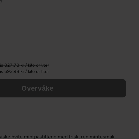
7
 827.78 kr / kilo or liter
 693.98 kr / kilo or liter
Overvåke
Cloetta Mjölkchoklad utan tillsatt socker
Cadbury Crunchie
100g
42.90 kr
24.90 k
Köp
Köp
ssiske hvite mintpastillene med frisk, ren mintesmak.