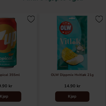
opical 355ml
OLW Dippmix Hvitløk 21g
.90 kr
14.90 kr
Kjøp
Kjøp