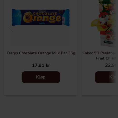
Terrys Chocolate Orange Milk Bar 35g
Cokoc 5D Peelable
Fruit Chris
17.91 kr
22.90
Kjøp
Kjø