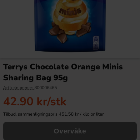
Red Bull Green Drakfrukt 25cl
Kinder Joy Super Mario 20g
Terrys Chocolate Orange Minis
38.90 kr
28.90 kr
Sharing Bag 95g
Köp
Köp
Artikelnummer:
800006465
42.90 kr
/stk
Tilbud, sammenligningspris 451.58 kr / kilo or liter
Overvåke