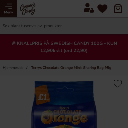
Meny
🎉 KNALLPRIS PÅ SWEDISH CANDY 100G - KUN
12,90kr/st (ord 22,90)
Hjemmeside
Terrys Chocolate Orange Minis Sharing Bag 95g
×
Heading