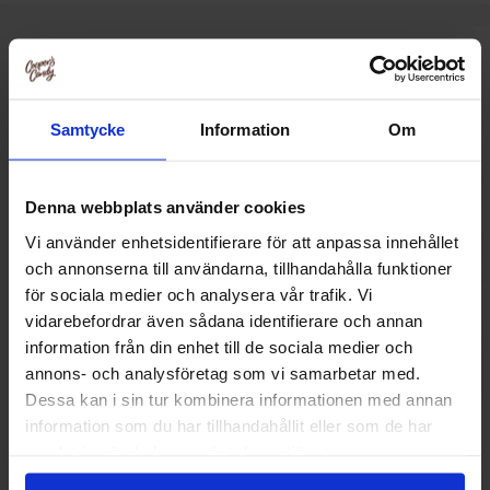
Relaterte produkter
Samtycke
Information
Om
-50%
Denna webbplats använder cookies
Vi använder enhetsidentifierare för att anpassa innehållet
och annonserna till användarna, tillhandahålla funktioner
för sociala medier och analysera vår trafik. Vi
vidarebefordrar även sådana identifierare och annan
information från din enhet till de sociala medier och
annons- och analysföretag som vi samarbetar med.
Dessa kan i sin tur kombinera informationen med annan
information som du har tillhandahållit eller som de har
Terrys Chocolate Orange Bar 90g
Aero Bubbles 
Chocolate 
samlat in när du har använt deras tjänster.
19.90 kr
40.91
39.91 kr