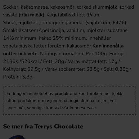
Socker, kakaomassa, kakaosmör, torkad skum
mjölk
, torkad
vassle (från
mjölk
), vegetabiliskt fett (Palm,
Shea),
mjölk
fett, emulgeringsmedel (
sojalecitin
, E476),
Smaktillsatser (Apelsinolja, vanillin), mjölktorrsubstans
14% minimum, kakao 25% minimum, innehåller
vegetabiliska fetter förutom kakaosmör.
Kan innehålla
nötter och vete.
Näringsinformation: Per 100g. Energi:
2180kJ/520kcal / Fett: 28g / Varav mättat fett: 17g /
Kolhydrat: 59,5g / Varav sockerarter: 58,5g / Salt: 0,38g /
Protein: 5,8g.
Endringer i innholdet av produktene kan forekomme. Sjekk
alltid produktinformasjonen på originalemballasjen. For
spørsmål, vennligst kontakt vår kundeservice.
Se mer fra Terrys Chocolate