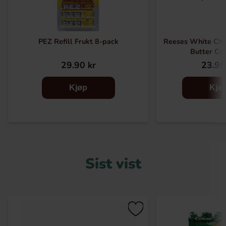
PEZ Refill Frukt 8-pack
Reeses White Cho
Butter Cu
29.90 kr
23.90
Kjøp
Kjø
Sist vist