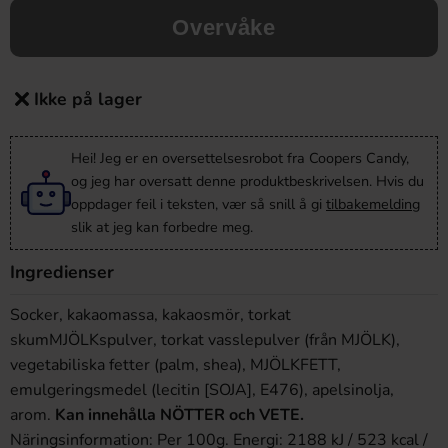
Overvåke
Ikke på lager
Hei! Jeg er en oversettelsesrobot fra Coopers Candy,
og jeg har oversatt denne produktbeskrivelsen. Hvis du
oppdager feil i teksten, vær så snill å gi
tilbakemelding
slik at jeg kan forbedre meg.
Ingredienser
Socker, kakaomassa, kakaosmör, torkat
skumMJÖLKspulver, torkat vasslepulver (från MJÖLK),
vegetabiliska fetter (palm, shea), MJÖLKFETT,
emulgeringsmedel (lecitin [SOJA], E476), apelsinolja,
arom.
Kan innehålla NÖTTER och VETE.
Näringsinformation: Per 100g.
Energi: 2188 kJ / 523 kcal /