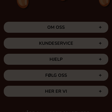
OM OSS
KUNDESERVICE
HJELP
FØLG OSS
HER ER VI