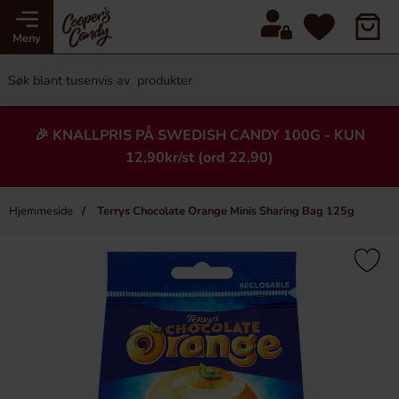
Meny
🎉 KNALLPRIS PÅ SWEDISH CANDY 100G - KUN
12,90kr/st (ord 22,90)
Hjemmeside
Terrys Chocolate Orange Minis Sharing Bag 125g
×
Heading
-43%