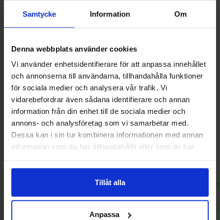
Samtycke
Information
Om
Denna webbplats använder cookies
Vi använder enhetsidentifierare för att anpassa innehållet
och annonserna till användarna, tillhandahålla funktioner
för sociala medier och analysera vår trafik. Vi
vidarebefordrar även sådana identifierare och annan
Hero Gummy Candy Gelegodisboll DC
Mormors Löst
information från din enhet till de sociala medier och
Super Friends 80g
annons- och analysföretag som vi samarbetar med.
36.90 kr
19.90
Dessa kan i sin tur kombinera informationen med annan
information som du har tillhandahållit eller som de har
Kjøp
Kjø
samlat in när du har använt deras tjänster.
Tillåt alla
Anpassa