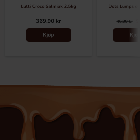
Lutti Croco Salmiak 2.5kg
Dots Lumps of
369.90 kr
9
46.90 kr
Kjøp
Kjø