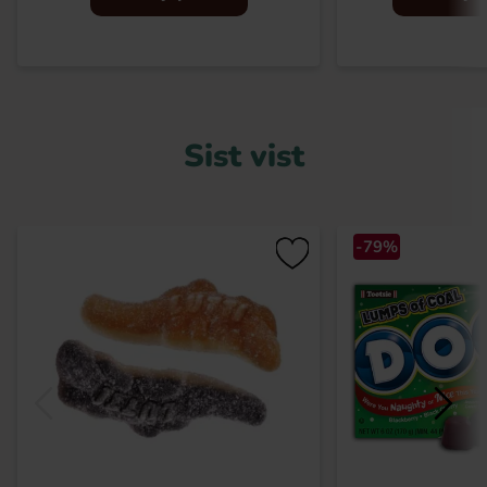
Sist vist
-79%