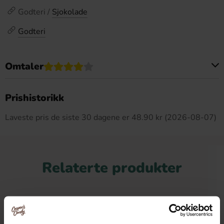
Godteri /
Sjokolade
Godteri
Omtaler
Dette produktet har ingen anmeldelser
Prishistorikk
Laveste pris de siste 30 dagene er 48.90 kr (2026-08-07)
Relaterte produkter