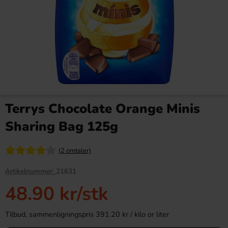
Red Bull Green Drakfrukt 25cl
Tabby Chicken Wings
Chocolate 50g
Terrys Chocolate Orange Minis
38.90 kr
19.90 kr
34.90 kr
Sharing Bag 125g
Köp
Köp
(2 omtaler)
Artikelnummer:
21631
48.90 kr
/stk
Tilbud, sammenligningspris 391.20 kr / kilo or liter