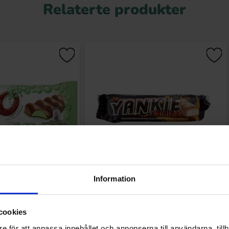
Relaterte produkter
nt Chocolate Bar 36g
Toms Yankie Bar 50g
Information
.90 kr
19.90 kr
cookies
Kjøp
Kjøp
e för att anpassa innehållet och annonserna till användarna, tillh