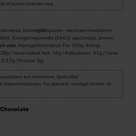
lik at jeg kan forbedre meg.
akaomassa, skum
mjölk
spulver, vasslepermeatpulver
k
fett, Emulgeringsmedel [E442], apelsinolja, aromer.
ch vete.
Näringsinformation: Per 100g. Energi:
28g / Varav mättat fett: 16g / Kolhydrater: 62g / Varav
: 0,17g / Protein: 5g.
v produktene kan forekomme. Sjekk alltid
 originalemballasjen. For spørsmål, vennligst kontakt vår
 Chocolate