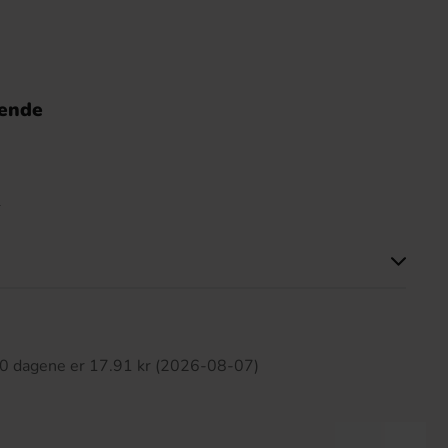
nende
e
tte produktet har ingen anmeldelser
 30 dagene er 17.91 kr (2026-08-07)