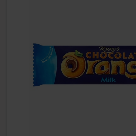
-33%
Ragusa Blond 100g
Lexus Triangl
59.90 kr
36.90 k
Köp
Köp