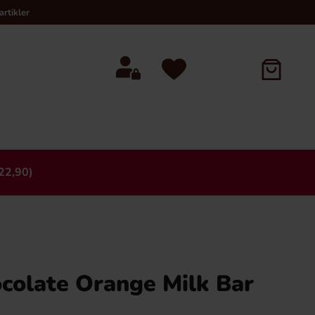
rtikler
22,90)
×
ocolate Orange Milk Bar