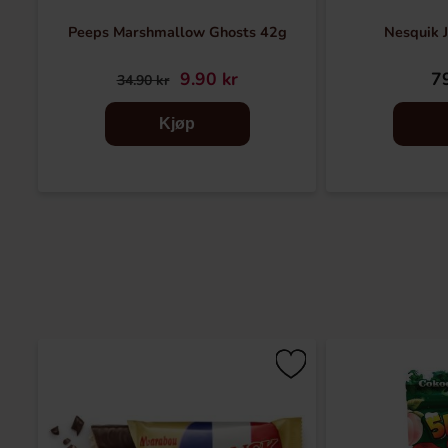
Peeps Marshmallow Ghosts 42g
Nesquik 
9.90 kr
79
34.90 kr
Kjøp