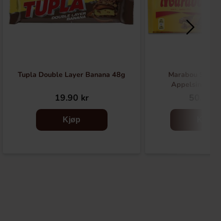
Tupla Double Layer Banana 48g
Marabou Sjokol
Appelsinknek
19.90 kr
50.90 k
Kjøp
Kjøp