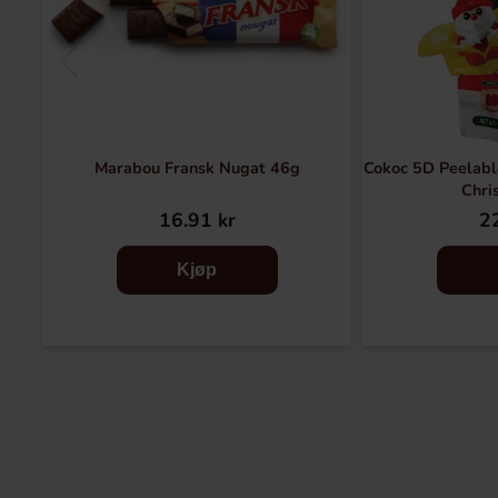
Marabou Fransk Nugat 46g
Cokoc 5D Peelabl
Chri
16.91 kr
22
Kjøp