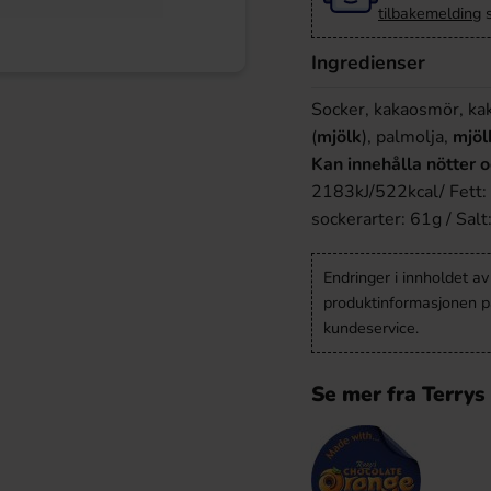
tilbakemelding
s
Ingredienser
Socker, kakaosmör, k
(
mjölk
), palmolja,
mjöl
Kan innehålla nötter o
2183kJ/522kcal/ Fett: 
sockerarter: 61g / Salt
Endringer i innholdet a
produktinformasjonen på
kundeservice.
Se mer fra Terrys