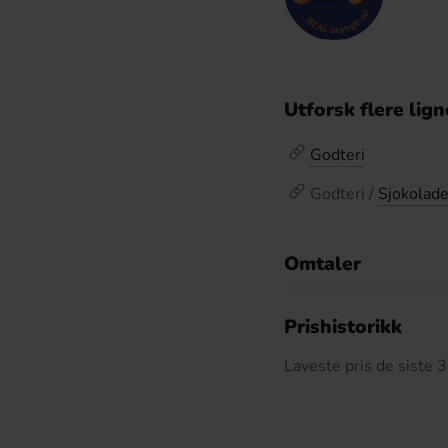
Utforsk flere lig
Godteri
Godteri /
Sjokolad
Omtaler
De
Prishistorikk
Laveste pris de siste