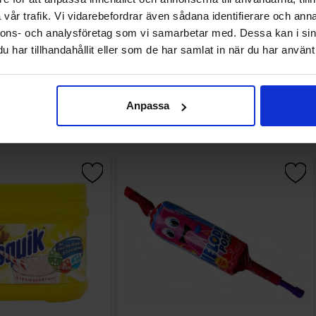
vår trafik. Vi vidarebefordrar även sådana identifierare och anna
nnons- och analysföretag som vi samarbetar med. Dessa kan i sin
har tillhandahållit eller som de har samlat in när du har använt 
Andre kjøpte også
Anpassa