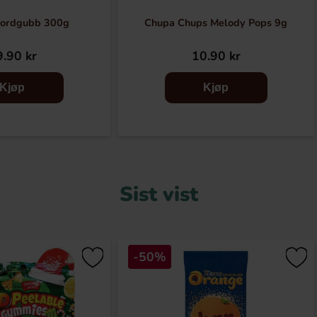
Jordgubb 300g
Chupa Chups Melody Pops 9g
.90 kr
10.90 kr
Kjøp
Kjøp
Sist vist
-50%