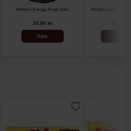
Battery Energy Fresh 33cl
Pringles Salt och V
26.90 kr
44.90 k
Kjøp
Kjøp