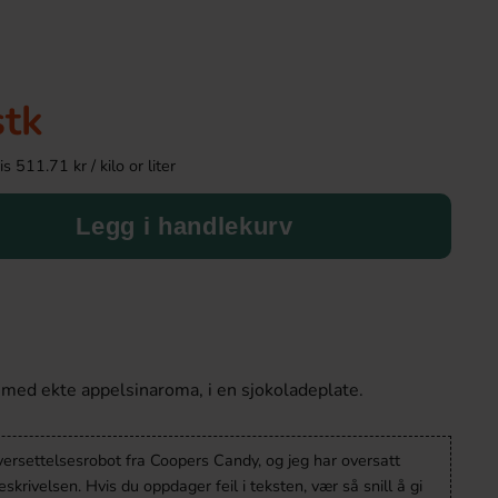
stk
 511.71 kr / kilo or liter
Legg i handlekurv
Haribo Heart Throbs 140g
Maltesers 
36.90 kr
34.90 k
med ekte appelsinaroma, i en sjokoladeplate.
Köp
Köp
versettelsesrobot fra Coopers Candy, og jeg har oversatt
krivelsen. Hvis du oppdager feil i teksten, vær så snill å gi