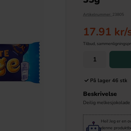
Artikelnummer:
23805
17.91 kr
/
Tilbud, sammenligningspris
På lager 46 stk
e Giftbox Milk 120g
DulcePlus Jelly Berries 1kg
Beskrivelse
24.90 kr
139.90 kr
r
Deilig melkesjokolade 
Köp
Hei! Jeg er en o
denne produktbes