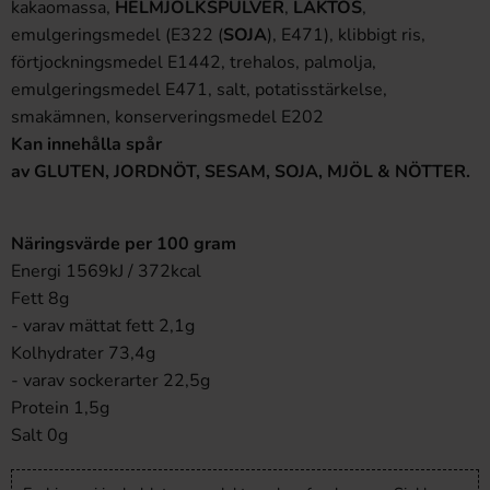
kakaomassa,
HELMJÖLKSPULVER
,
LAKTOS
,
emulgeringsmedel (E322 (
SOJA
), E471), klibbigt ris,
förtjockningsmedel E1442, trehalos, palmolja,
emulgeringsmedel E471, salt, potatisstärkelse,
smakämnen, konserveringsmedel E202
Kan innehålla spår
av GLUTEN, JORDNÖT, SESAM, SOJA, MJÖL & NÖTTER.
Näringsvärde per 100 gram
Energi 1569kJ / 372kcal
Fett 8g
- varav mättat fett 2,1g
Kolhydrater 73,4g
- varav sockerarter 22,5g
Protein 1,5g
Salt 0g