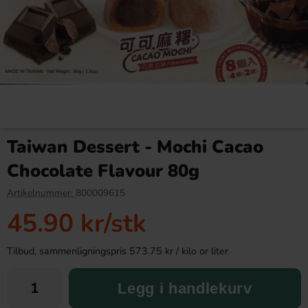
Ice Colorizers 16g 3-pack
IceBreakers DUO Watermelon
Mints 36g
Taiwan Dessert - Mochi Cacao
39.91 kr
42.90 kr
50.70 kr
Chocolate Flavour 80g
Köp
Köp
Artikelnummer:
800009615
45.90 kr
/stk
Tilbud, sammenligningspris 573.75 kr / kilo or liter
Legg i handlekurv