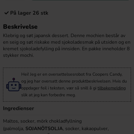
På lager 26 stk
Beskrivelse
Klebrig og søt japansk dessert. Denne mochien består av
en seig og søt riskake med sjokoladesmak på utsiden og en
kremet sjokoladefylling på innsiden. En pakke inneholder 8
stykker mochi.
Hei! Jeg er en oversettelsesrobot fra Coopers Candy,
og jeg har oversatt denne produktbeskrivelsen. Hvis du
oppdager feil i teksten, vær så snill å gi
tilbakemelding
slik at jeg kan forbedre meg.
Ingredienser
Maltos, socker, mörk chokladfyllning
(palmolja,
SOJANÖTSOLJA
, socker, kakaopulver,