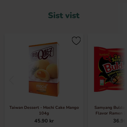
Sist vist
Taiwan Dessert - Mochi Cake Mango
Samyang Buldak
104g
Flavor Ramen 2
45.90 kr
36.90