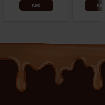
Kjøp
Kjø