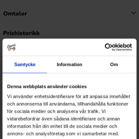
Omtaler
Dette produktet har ingen anmeldelser
Prishistorikk
Laveste pris de siste 30 dagene er 45.90 kr (2026-08-07)
Samtycke
Information
Om
Relaterte produkter
Denna webbplats använder cookies
Vi använder enhetsidentifierare för att anpassa innehållet
-29%
och annonserna till användarna, tillhandahålla funktioner
för sociala medier och analysera vår trafik. Vi
vidarebefordrar även sådana identifierare och annan
information från din enhet till de sociala medier och
annons- och analysföretag som vi samarbetar med.