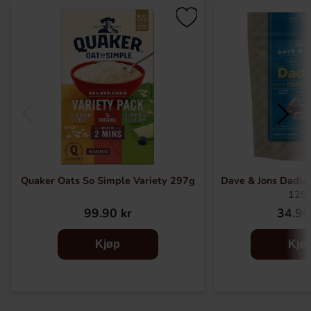
Quaker Oats So Simple Variety 297g
Dave & Jons Dadler
125
99.90 kr
34.90
Kjøp
Kjø