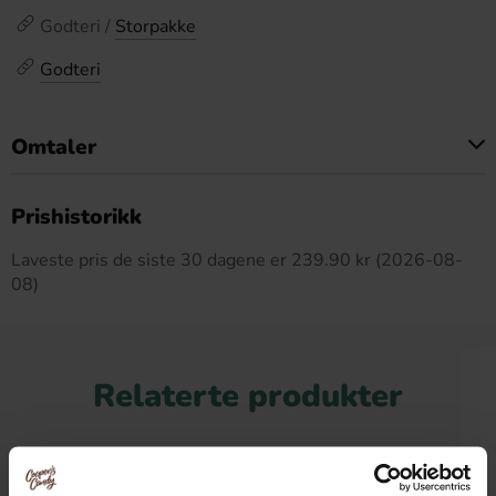
Godteri /
Storpakke
Godteri
Omtaler
Dette produktet har ingen anmeldelser
Prishistorikk
Laveste pris de siste 30 dagene er 239.90 kr (2026-08-
08)
Relaterte produkter