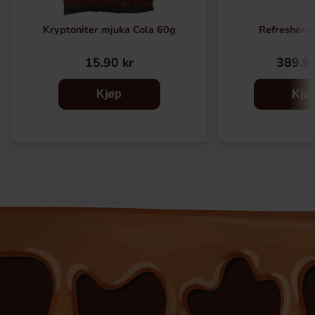
Kryptoniter mjuka Cola 60g
Refreshers 
15.90 kr
389.90
Kjøp
Kjø