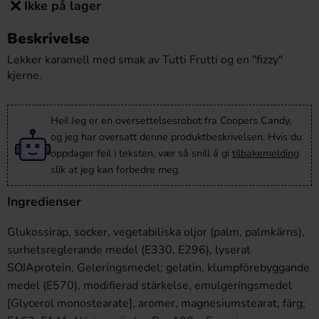
Ikke på lager
Beskrivelse
Lekker karamell med smak av Tutti Frutti og en "fizzy"
kjerne.
Hei! Jeg er en oversettelsesrobot fra Coopers Candy,
og jeg har oversatt denne produktbeskrivelsen. Hvis du
oppdager feil i teksten, vær så snill å gi
tilbakemelding
slik at jeg kan forbedre meg.
Ingredienser
Glukossirap, socker, vegetabiliska oljor (palm, palmkärns),
surhetsreglerande medel (E330, E296), lyserat
SOJAprotein, Geleringsmedel; gelatin, klumpförebyggande
medel (E570), modifierad stärkelse, emulgeringsmedel
[Glycerol monostearate], aromer, magnesiumstearat, färg;