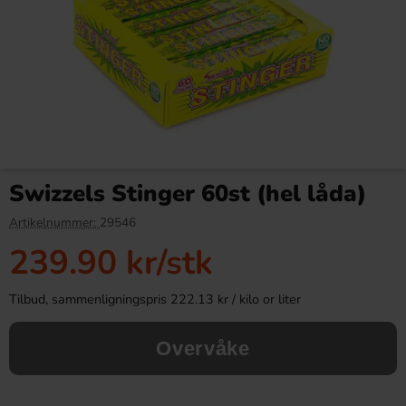
Swizzels Snap & Crackle Fruit
Toms Ferrari Salt Hallon 120g
18g x 60st (hel låda)
Swizzels Stinger 60st (hel låda)
419.90 kr
20.90 kr
Artikelnummer:
29546
239.90 kr
/stk
Köp
Köp
Tilbud, sammenligningspris 222.13 kr / kilo or liter
Overvåke