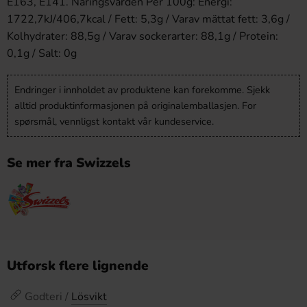
E163, E141. Näringsvärden Per 100g: Energi:
1722,7kJ/406,7kcal / Fett: 5,3g / Varav mättat fett: 3,6g /
Kolhydrater: 88,5g / Varav sockerarter: 88,1g / Protein:
0,1g / Salt: 0g
Endringer i innholdet av produktene kan forekomme. Sjekk
alltid produktinformasjonen på originalemballasjen. For
spørsmål, vennligst kontakt vår kundeservice.
Se mer fra Swizzels
Utforsk flere lignende
Godteri /
Lösvikt