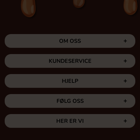
OM OSS
KUNDESERVICE
HJELP
FØLG OSS
HER ER VI