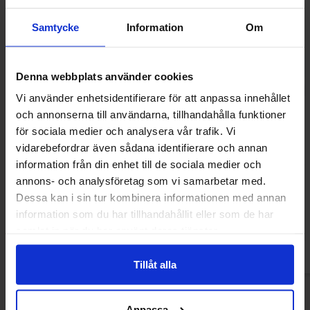
Samtycke
Information
Om
Denna webbplats använder cookies
Vi använder enhetsidentifierare för att anpassa innehållet
och annonserna till användarna, tillhandahålla funktioner
för sociala medier och analysera vår trafik. Vi
vidarebefordrar även sådana identifierare och annan
Filidutter 2kg
Fox 1
information från din enhet till de sociala medier och
annons- och analysföretag som vi samarbetar med.
249.90 kr
199.90
Dessa kan i sin tur kombinera informationen med annan
information som du har tillhandahållit eller som de har
Kjøp
Kjø
samlat in när du har använt deras tjänster.
Tillåt alla
Anpassa