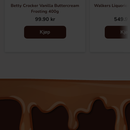
Betty Crocker Vanilla Buttercream
Walkers Liquorice
Frosting 400g
99.90 kr
549.90
Kjøp
Kjø