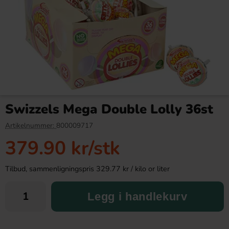
Bridge Original 115g
Haribo Mega Roulette Fruit
45g
Swizzels Mega Double Lolly 36st
36.90 kr
10.90 kr
Artikelnummer:
800009717
379.90 kr
/stk
Köp
Köp
Tilbud, sammenligningspris 329.77 kr / kilo or liter
Legg i handlekurv