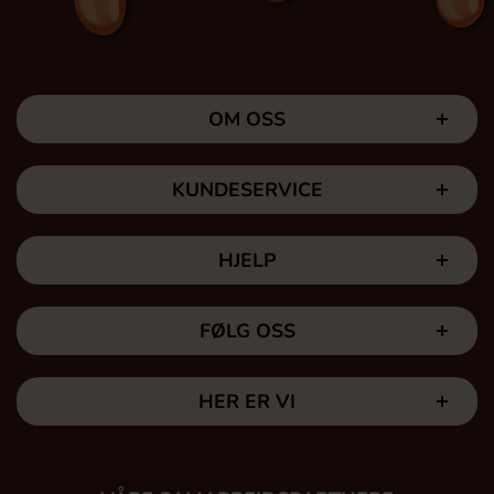
OM OSS
KUNDESERVICE
HJELP
FØLG OSS
HER ER VI