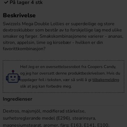
På lager 4 stk
Beskrivelse
Swizzels Mega Double Lollies er superdeilige og store
dextrosklubber som består av to forskjellige lag med ulike
smaker og farger. Smakskombinasjonene varierer - ananas,
sitron, appelsin, lime og kirsebær - hvilken er din
favorittkombinasjon?
Hei! Jeg er en oversettelsesrobot fra Coopers Candy,
og jeg har oversatt denne produktbeskrivelsen. Hvis du
oppdager feil i teksten, vær så snill å gi
tilbakemelding
slik at jeg kan forbedre meg.
Ingredienser
Dextros, majsmjöl, modifierad stärkelse,
surhetsreglerande medel (E296), stearinsyra,
magnesiumstearat, aromer, färg; E163, E141, E100,