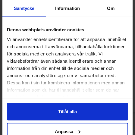
Samtycke
Information
Om
Denna webbplats använder cookies
Vi använder enhetsidentifierare för att anpassa innehållet
och annonserna till användarna, tillhandahålla funktioner
för sociala medier och analysera vår trafik. Vi
vidarebefordrar även sådana identifierare och annan
Fini Watermelon Lollipop 100st
Fini Vampire Bubb
information från din enhet till de sociala medier och
100s
annons- och analysföretag som vi samarbetar med.
519.90 kr
519.90
Dessa kan i sin tur kombinera informationen med annan
information som du har tillhandahållit eller som de har
Kjøp
Kjø
samlat in när du har använt deras tjänster.
Tillåt alla
Anpassa