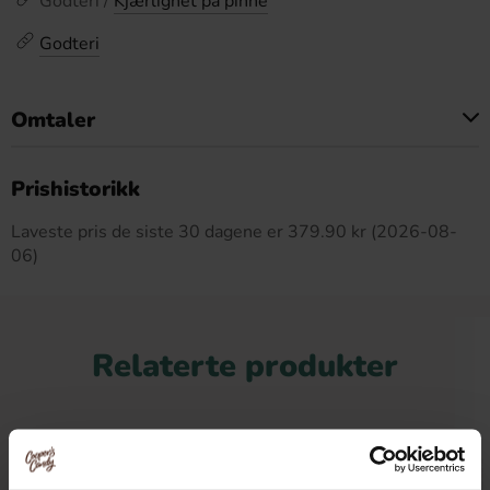
Godteri /
Kjærlighet på pinne
Godteri
Omtaler
Dette produktet har ingen anmeldelser
Prishistorikk
Laveste pris de siste 30 dagene er 379.90 kr (2026-08-
06)
Relaterte produkter