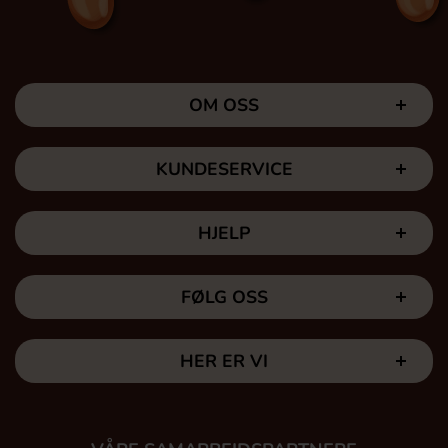
OM OSS
KUNDESERVICE
HJELP
FØLG OSS
HER ER VI