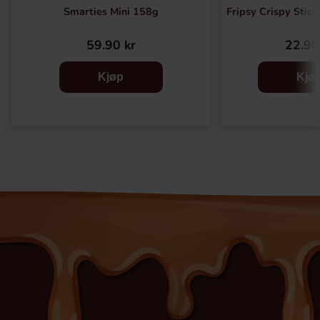
Smarties Mini 158g
Fripsy Crispy Stic
59.90 kr
22.90
Kjøp
Kjø