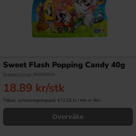
Red Bull Green Drakfrukt 25cl
Kinder Maxi 21g
Sweet Flash Popping Candy 40g
38.90 kr
9.90 kr
Artikelnummer:
800009925
18.89 kr
/stk
Köp
Köp
Tilbud, sammenligningspris 472.25 kr / kilo or liter
Overvåke