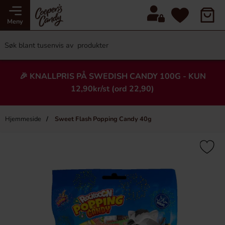
Meny
🎉 KNALLPRIS PÅ SWEDISH CANDY 100G - KUN
12,90kr/st (ord 22,90)
Hjemmeside
Sweet Flash Popping Candy 40g
×
Heading