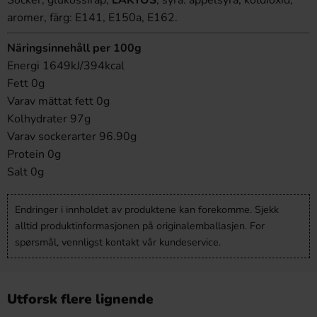
Socker, glukossirap,
LAKTOS
, syra: äppelsyra; koldioxid,
aromer, färg: E141, E150a, E162.
Näringsinnehåll per 100g
Energi 1649kJ/394kcal
Fett 0g
Varav mättat fett 0g
Kolhydrater 97g
Varav sockerarter 96.90g
Protein 0g
Salt 0g
Endringer i innholdet av produktene kan forekomme. Sjekk
alltid produktinformasjonen på originalemballasjen. For
spørsmål, vennligst kontakt vår kundeservice.
Utforsk flere lignende