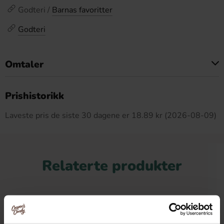
Godteri /
Barnas favoritter
Godteri
Omtaler
Dette produktet har ingen anmeldelser
Prishistorikk
Laveste pris de siste 30 dagene er 18.89 kr (2026-08-09)
Relaterte produkter