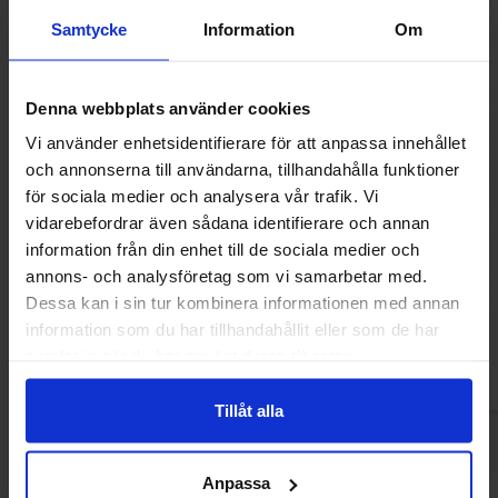
Samtycke
Information
Om
Denna webbplats använder cookies
Vi använder enhetsidentifierare för att anpassa innehållet
och annonserna till användarna, tillhandahålla funktioner
för sociala medier och analysera vår trafik. Vi
vidarebefordrar även sådana identifierare och annan
Dr Sour Popping Candy - Strawberry
Dr Sour Popping Ca
information från din enhet till de sociala medier och
15g
annons- och analysföretag som vi samarbetar med.
22.90 kr
22.90
Dessa kan i sin tur kombinera informationen med annan
information som du har tillhandahållit eller som de har
Kjøp
Kjø
samlat in när du har använt deras tjänster.
Tillåt alla
Anpassa