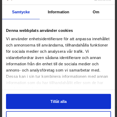
Samtycke
Information
Om
Denna webbplats använder cookies
Vi använder enhetsidentifierare för att anpassa innehållet
och annonserna till användarna, tillhandahålla funktioner
för sociala medier och analysera vår trafik. Vi
vidarebefordrar även sådana identifierare och annan
information från din enhet till de sociala medier och
Sweet Flash Splash Dipper 50g (1st)
Johny Bee Boots Di
annons- och analysföretag som vi samarbetar med.
26.90 kr
20.90
Dessa kan i sin tur kombinera informationen med annan
information som du har tillhandahållit eller som de har
Kjøp
Kjø
samlat in när du har använt deras tjänster.
Tillåt alla