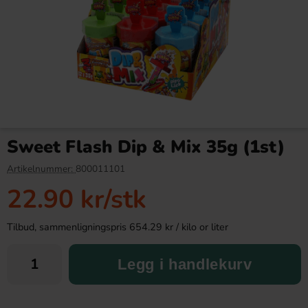
Red Bull Green Drakfrukt 25cl
Tabby Chicken Wings
Chocolate 50g
Sweet Flash Dip & Mix 35g (1st)
38.90 kr
19.90 kr
34.90 kr
Artikelnummer:
800011101
22.90 kr
/stk
Köp
Köp
Tilbud, sammenligningspris 654.29 kr / kilo or liter
Legg i handlekurv