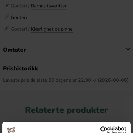
Godteri /
Barnas favoritter
Godteri
Godteri /
Kjærlighet på pinne
Omtaler
Dette produktet har ingen anmeldelser
Prishistorikk
Laveste pris de siste 30 dagene er 22.90 kr (2026-08-06)
Relaterte produkter