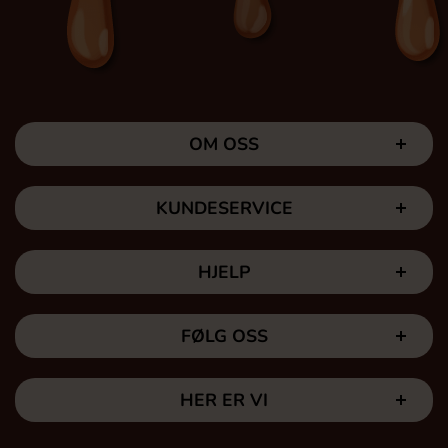
OM OSS
KUNDESERVICE
HJELP
FØLG OSS
HER ER VI