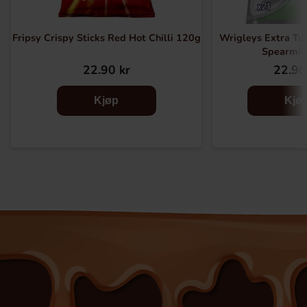
Fripsy Crispy Sticks Red Hot Chilli 120g
Wrigleys Extra T
Spearmin
22.90 kr
22.90
Kjøp
Kjø