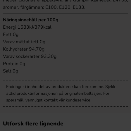
medel: citronsyra, äppelsyra, antiklumpningsmedel: E470b,
aromer, färgämnen: E100, E120, E133.
Näringsinnehåll per 100g
Energi 1583kJ/379kcal
Fett 0g
Varav mättat fett 0g
Kolhydrater 94.70g
Varav sockerarter 93.30g
Protein 0g
Salt 0g
Endringer i innholdet av produktene kan forekomme. Sjekk
alltid produktinformasjonen på originalemballasjen. For
spørsmål, vennligst kontakt vår kundeservice.
Utforsk flere lignende