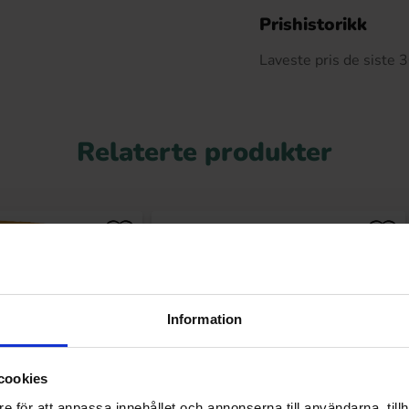
De
Prishistorikk
Laveste pris de siste
Relaterte produkter
Information
cookies
e för att anpassa innehållet och annonserna till användarna, tillh