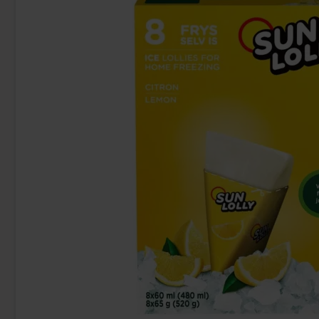
Red Bull Cherry-Sakura 25cl
Red Bull Gre
31.90 kr
38
Köp
Köp