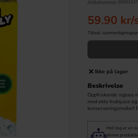
Artikelnummer:
80001037
-43%
59.90 kr
/
Tilbud, sammenligningspris
Ikke på lager
Beskrivelse
en Drakfrukt 25cl
Tabby Chicken Wings Chocolate 50g
Oppfriskende isglass 
.90 kr
19.90 kr
med ekte fruktjuice og
34.90 kr
konserveringsmidler! 
Köp
Hei! Jeg er en o
denne produktbes