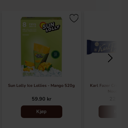
Sun Lolly Ice Lollies - Mango 520g
Karl Fazer Crunchy
Nougat 5
59.90 kr
22.90 k
Kjøp
Kjøp