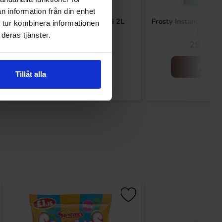
n information från din enhet
Arla Mjukglassmix Laktosfri 2L
Frosty Instant Slush 
 tur kombinera informationen
150ml
deras tjänster.
169.90 kr
29.90 k
Kjøp
Kjøp
Tillåt alla