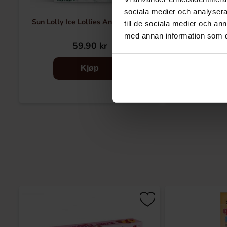
sociala medier och analysera 
Sun Lolly Ice Lollies Ananas 520g
Arla Mj
till de sociala medier och a
med annan information som du 
59.90 kr
17
Kjøp