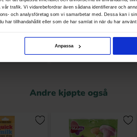
vår trafik. Vi vidarebefordrar även sådana identifierare och anna
ukglassmix 2L
Hersheys Strawberry Syrup 623g
nnons- och analysföretag som vi samarbetar med. Dessa kan i sin
har tillhandahållit eller som de har samlat in när du har använt 
9.89 kr
89.90 kr
Kjøp
Kjøp
Anpassa
Andre kjøpte også