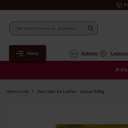
Fr
Meny
Nyheter
Lagersa
🎉 KN
Hjemmeside
Sun Lolly Ice Lollies - Lemon 520g