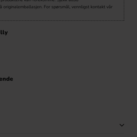
 originalemballasjen. For spørsmål, vennligst kontakt vår
lly
nende