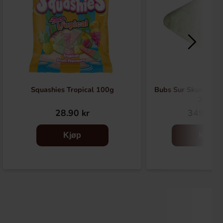
Squashies Tropical 100g
Bubs Sur Skumromb T
2.6kg
28.90 kr
349.90 
Kjøp
Kjøp