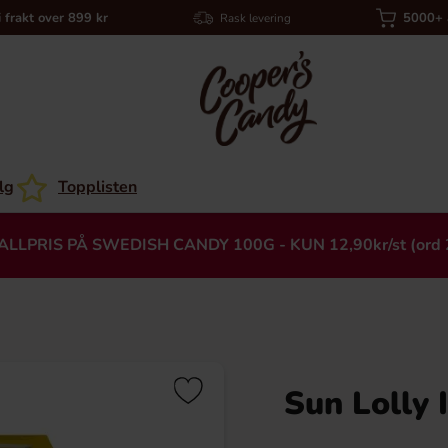
i frakt over 899 kr
5000+ a
Rask levering
lg
Topplisten
ALLPRIS PÅ SWEDISH CANDY 100G - KUN 12,90kr/st (ord 
Sun Lolly 
Heading