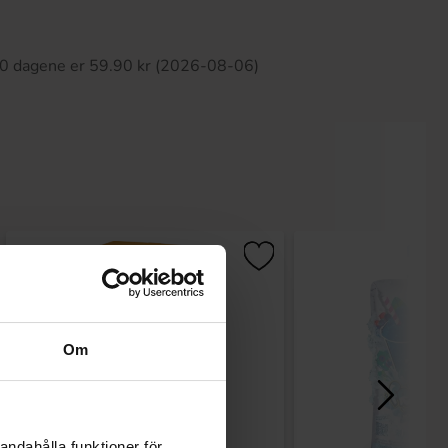
tte produktet har ingen anmeldelser
 30 dagene er 59.90 kr (2026-08-06)
Om
andahålla funktioner för