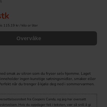
5
stk
 115.19 kr / kilo or liter
Overvåke
Kinder Maxi 21g
Kinder Joy Super 
med smak av sitron som du fryser selv hjemme. Laget
9.90 kr
28.90 k
 inneholder ingen kunstige søtningsmidler, smaker eller
Perfekt når du trenger å kjøle deg ned i sommervarmen.
Köp
Köp
versettelsesrobot fra Coopers Candy, og jeg har oversatt
krivelsen. Hvis du oppdager feil i teksten, vær så snill å gi