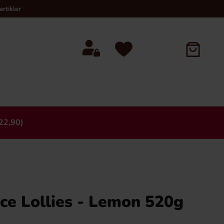
rtikler
22,90)
×
Ice Lollies - Lemon 520g