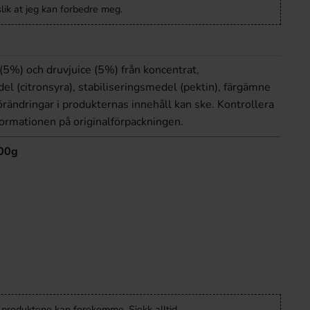
lik at jeg kan forbedre meg.
 (5%) och druvjuice (5%) från koncentrat,
l (citronsyra), stabiliseringsmedel (pektin), färgämne
örändringar i produkternas innehåll kan ske. Kontrollera
nformationen på originalförpackningen.
100g
v produktene kan forekomme. Sjekk alltid