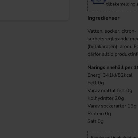
tilbakemelding
s
Ingredienser
Vatten, socker, citron-
surhetsreglerande mede
(betakaroten), arom. F
därför alltid produkti
Näringsinnehåll per 
Energi 341kJ/82kcal
Fett 0g
Varav mättat fett 0g
Kolhydrater 20g
Varav sockerarter 19g
Protein 0g
Salt 0g
Endringer i innholdet a