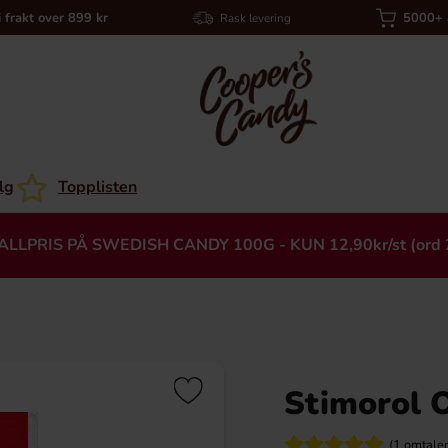
i frakt over 899 kr
5000+ a
Rask levering
lg
Topplisten
ALLPRIS PÅ SWEDISH CANDY 100G - KUN 12,90kr/st (ord 
Stimorol O
Heading
(1 omtaler