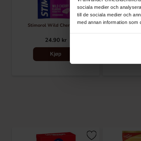
sociala medier och analysera 
till de sociala medier och a
med annan information som du 
Stimorol Wild Cherry 30g
Stimorol 
24.90 kr
24
Kjøp