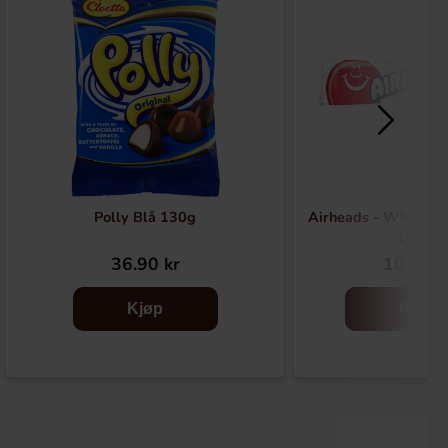
Polly Blå 130g
Airheads - White My
15.6g
36.90 kr
10.90 k
Kjøp
Kjøp