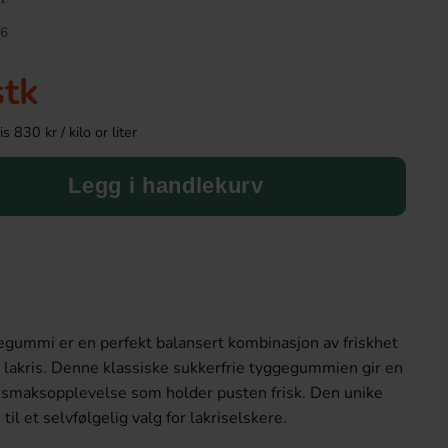
6
stk
 830 kr / kilo or liter
Legg i handlekurv
Kinder Maxi 21g
Dave & Jons Tørket 
Twist 100
9.90 kr
30.90 k
egummi er en perfekt balansert kombinasjon av friskhet
av lakris. Denne klassiske sukkerfrie tyggegummien gir en
Köp
Köp
e smaksopplevelse som holder pusten frisk. Den unike
il et selvfølgelig valg for lakriselskere.