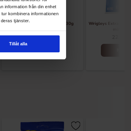
n information från din enhet
 tur kombinera informationen
deras tjänster.
V6 Dual Action Ocean Mint 30g
Wrigleys Extra Tugg
mint 29g
26.90 kr
22.90 k
Tillåt alla
Kjøp
Kjøp