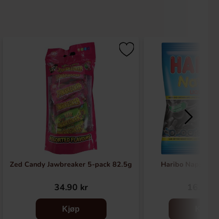
Zed Candy Jawbreaker 5-pack 82.5g
Haribo Nappar La
34.90 kr
16.91 k
Kjøp
Kjøp