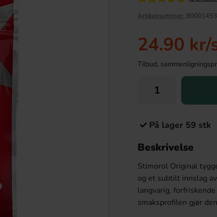
Artikelnummer:
80001453
24.90 kr
/
Tilbud, sammenligningspris
På lager 59 stk
t Sugarfree 1.5kg
Samyang Buldak Carbo Hot Chicken
Beskrivelse
Flavor Ramen 130g
9.90 kr
38.90 kr
Stimorol Original tygg
og et subtilt innslag 
Köp
langvarig, forfriskend
smaksprofilen gjør den t