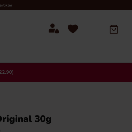
rtikler
22,90)
×
riginal 30g
)