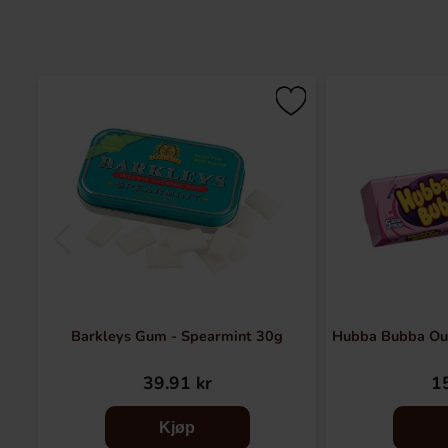
Barkleys Gum - Spearmint 30g
Hubba Bubba Out
39.91 kr
15
Kjøp