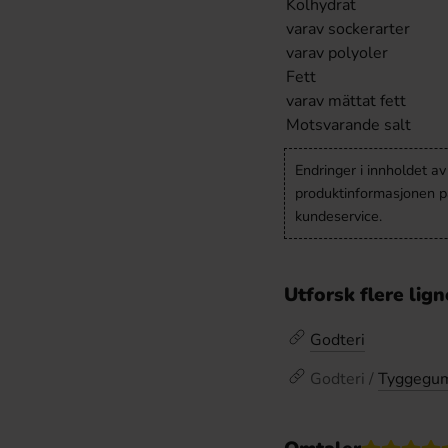
Kolhydrat
varav sockerarter
varav polyoler
Fett
varav mättat fett
Motsvarande salt
Endringer i innholdet a
produktinformasjonen på
kundeservice.
Utforsk flere lig
Godteri
Godteri /
Tyggegu