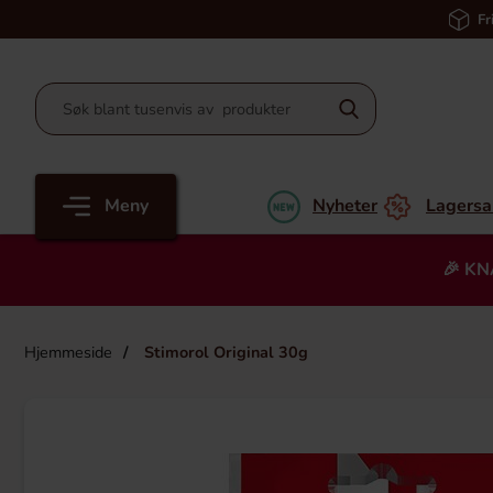
Fr
Meny
Nyheter
Lagersa
🎉 KN
Hjemmeside
Stimorol Original 30g