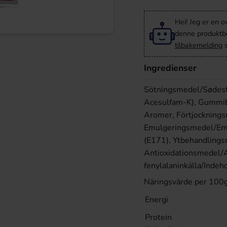
Hei! Jeg er en o
denne produktbes
tilbakemelding
s
Ingredienser
Sötningsmedel/Sødestof
Acesulfam-K), Gummiba
Aromer, Förtjocknings
Emulgeringsmedel/Emul
(E171), Ytbehandling
Antioxidationsmedel/A
fenylalaninkälla/Indeh
Näringsvärde per
100
Energi
Protein