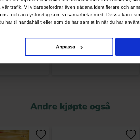
vår trafik. Vi vidarebefordrar även sådana identifierare och anna
nnons- och analysföretag som vi samarbetar med. Dessa kan i sin
har tillhandahållit eller som de har samlat in när du har använt 
Peppermint 30g
Wrigleys Extra Refreshers Tropical
Flavour 26g
.90 kr
26.90 kr
Anpassa
Kjøp
Kjøp
Andre kjøpte også