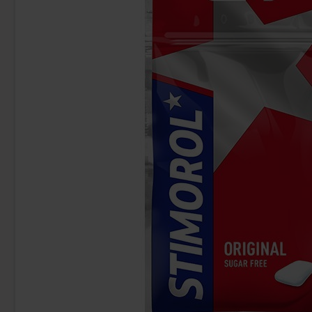
Kinder Bueno White Chokladbit 39g
Frisia Frui
16.91 kr
27
Köp
Köp