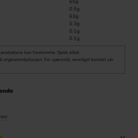
65g
0.5g
63g
0.3g
0.1g
0.1g
v produktene kan forekomme. Sjekk alltid
 originalemballasjen. For spørsmål, vennligst kontakt vår
nende
mmi