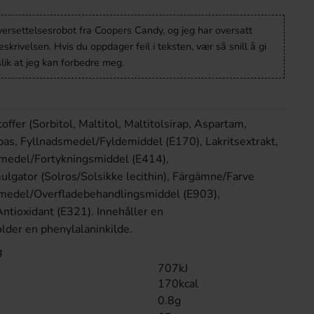
versettelsesrobot fra Coopers Candy, og jeg har oversatt
krivelsen. Hvis du oppdager feil i teksten, vær så snill å gi
lik at jeg kan forbedre meg.
fer (Sorbitol, Maltitol, Maltitolsirap, Aspartam,
s, Fyllnadsmedel/Fyldemiddel (E170), Lakritsextrakt,
medel/Fortykningsmiddel (E414),
gator (Solros/Solsikke lecithin), Färgämne/Farve
smedel/Overfladebehandlingsmiddel (E903),
ntioxidant (E321). Innehåller en
older en phenylalaninkilde.
g
707kJ
170kcal
0.8g