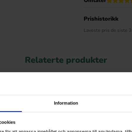
Omtaler
De
Prishistorikk
Laveste pris de siste
Relaterte produkter
Information
cookies
e för att anpassa innehållet och annonserna till användarna, tillh