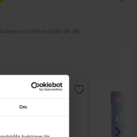
tte produktet har ingen anmeldelser
 30 dagene er 24.90 kr (2026-08-06)
Om
andahålla funktioner för