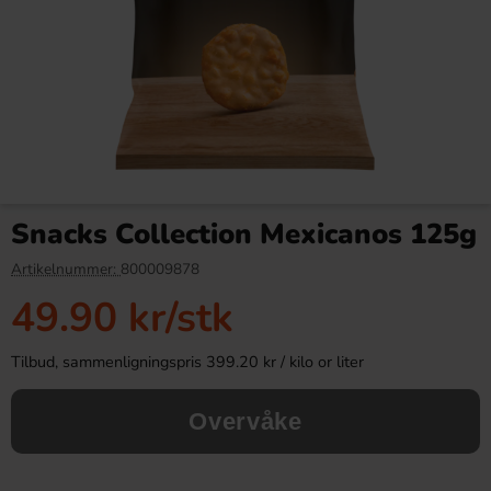
Nestle Lion Choco 42g
Red Bull Green Drakfrukt 25cl
Snacks Collection Mexicanos 125g
14.90 kr
38.90 kr
Artikelnummer:
800009878
49.90 kr
/stk
Köp
Köp
Tilbud, sammenligningspris 399.20 kr / kilo or liter
Overvåke