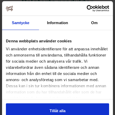
Relaterte produkter
Samtycke
Information
Om
Denna webbplats använder cookies
Vi använder enhetsidentifierare för att anpassa innehållet
och annonserna till användarna, tillhandahålla funktioner
för sociala medier och analysera vår trafik. Vi
vidarebefordrar även sådana identifierare och annan
information från din enhet till de sociala medier och
annons- och analysföretag som vi samarbetar med.
OLW Chilinøtter 150g
Estrella Nøttemix 
Dessa kan i sin tur kombinera informationen med annan
175
information som du har tillhandahållit eller som de har
41.89 kr
46.90
samlat in när du har använt deras tjänster.
Kjøp
Kjø
Tillåt alla