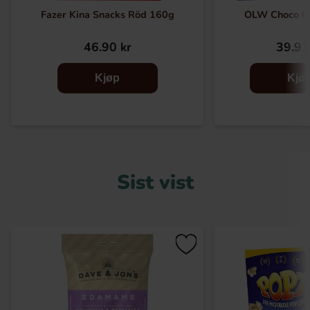
Fazer Kina Snacks Röd 160g
OLW Choco C
46.90 kr
39.91
Kjøp
Kjø
Sist vist