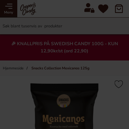
Meny
🎉 KNALLPRIS PÅ SWEDISH CANDY 100G - KUN
12,90kr/st (ord 22,90)
Hjemmeside
Snacks Collection Mexicanos 125g
×
Heading