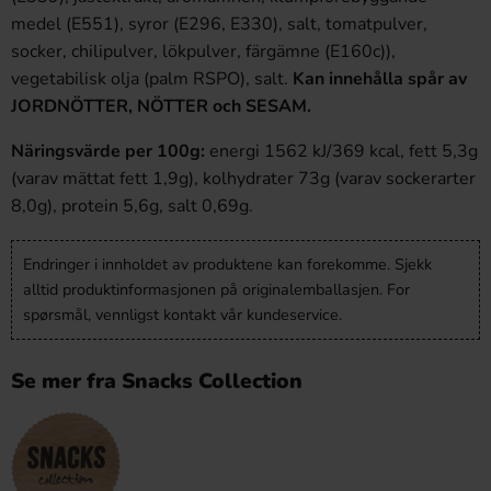
medel (E551), syror (E296, E330), salt, tomatpulver,
socker, chilipulver, lökpulver, färgämne (E160c)),
vegetabilisk olja (palm RSPO), salt.
Kan innehålla spår av
JORDNÖTTER, NÖTTER och SESAM.
Näringsvärde per 100g:
energi 1562 kJ/369 kcal, fett 5,3g
(varav mättat fett 1,9g), kolhydrater 73g (varav sockerarter
8,0g), protein 5,6g, salt 0,69g.
Endringer i innholdet av produktene kan forekomme. Sjekk
alltid produktinformasjonen på originalemballasjen. For
spørsmål, vennligst kontakt vår kundeservice.
Se mer fra Snacks Collection