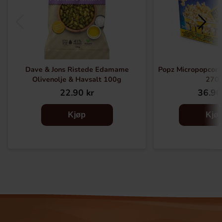
Dave & Jons Ristede Edamame
Popz Micropopcorn
Olivenolje & Havsalt 100g
270
22.90 kr
36.90
Kjøp
Kjø