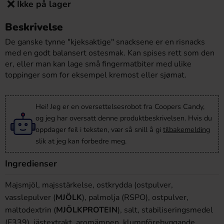
Ikke på lager
Beskrivelse
De ganske tynne "kjeksaktige" snacksene er en risnacks
med en godt balansert ostesmak. Kan spises rett som den
er, eller man kan lage små fingermatbiter med ulike
toppinger som for eksempel kremost eller sjømat.
Hei! Jeg er en oversettelsesrobot fra Coopers Candy,
og jeg har oversatt denne produktbeskrivelsen. Hvis du
oppdager feil i teksten, vær så snill å gi
tilbakemelding
slik at jeg kan forbedre meg.
Ingredienser
Majsmjöl, majsstärkelse, ostkrydda (ostpulver,
vasslepulver (
MJÖLK
), palmolja (RSPO), ostpulver,
maltodextrin (
MJÖLKPROTEIN
), salt, stabiliseringsmedel
(E339), jästextrakt, aromämnen, klumpförebyggande