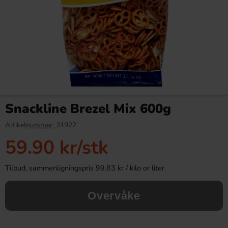
Pepsi Strawberries & Cream
Toblerone White Chocolate
330ml
Bar 340g
Snackline Brezel Mix 600g
30.90 kr
79.90 kr
119.90 kr
Artikelnummer:
31922
59.90 kr
/stk
Köp
Köp
Tilbud, sammenligningspris 99.83 kr / kilo or liter
Overvåke