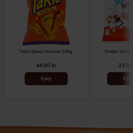
Takis Queso Volcano 100g
Kinder Schok
44.90 kr
21.90
Kjøp
Kjø