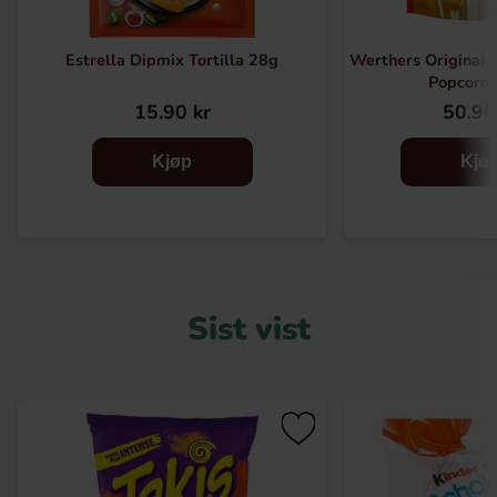
Estrella Dipmix Tortilla 28g
Werthers Original 
Popcorn
15.90 kr
50.90
Kjøp
Kjø
Sist vist