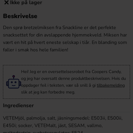
Ikke på lager
Beskrivelse
Den sprø bretzelmiksen fra Snackline er det perfekte
snacksettet for din avslappende hjemmekveld. Miksen har
vært en hit på hvert eneste selskap i tiår. En blanding som
faller i smak hos hele familien!
Hei! Jeg er en oversettelsesrobot fra Coopers Candy,
og jeg har oversatt denne produktbeskrivelsen. Hvis du
oppdager feil i teksten, vær så snill å gi
tilbakemelding
slik at jeg kan forbedre meg.
Ingredienser
VETEMjöl, palmolja, salt, jäsningsmedel: E503ii, E500ii,
E450i; socker, VETEMalt, jäst, SESAM, vallmo,