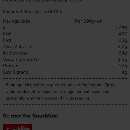
maltodextrin, surhetsregulator: E524.
Kan innehålla spår av MJÖLK
Näringsvärde
Per 100gram
kJ
1798
Kcal
427
Fett
13g
Vara Mättat fett
5,7g
Kolhydrater
64g
Varav Sockerarter
3,8g
Protein
12g
Salt (i gram)
4g
Endringer i innholdet av produktene kan forekomme. Sjekk
alltid produktinformasjonen på originalemballasjen. For
spørsmål, vennligst kontakt vår kundeservice.
Se mer fra Snackline