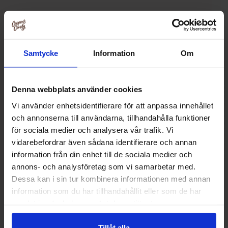
Relaterte produkter
Samtycke
Information
Om
Denna webbplats använder cookies
Vi använder enhetsidentifierare för att anpassa innehållet
och annonserna till användarna, tillhandahålla funktioner
för sociala medier och analysera vår trafik. Vi
vidarebefordrar även sådana identifierare och annan
information från din enhet till de sociala medier och
annons- och analysföretag som vi samarbetar med.
Dessa kan i sin tur kombinera informationen med annan
Croco Crackers & Brezel Mix 250g
Penn State Origin
information som du har tillhandahållit eller som de har
Pretzels
samlat in när du har använt deras tjänster.
26.90 kr
42.90
Tillåt alla