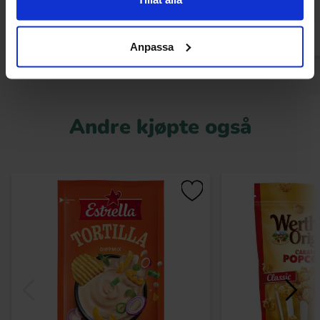
Kjøp
Kjø
Anpassa
Andre kjøpte også