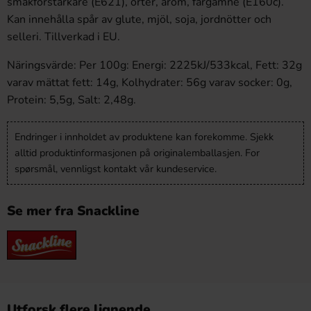
smakförstärkare (E621), örter, arom, färgämne (E160c).
Kan innehålla spår av glute, mjöl, soja, jordnötter och
selleri. Tillverkad i EU.
Näringsvärde: Per 100g: Energi: 2225kJ/533kcal, Fett: 32g
varav mättat fett: 14g, Kolhydrater: 56g varav socker: 0g,
Protein: 5,5g, Salt: 2,48g.
Endringer i innholdet av produktene kan forekomme. Sjekk
alltid produktinformasjonen på originalemballasjen. For
spørsmål, vennligst kontakt vår kundeservice.
Se mer fra Snackline
Utforsk flere lignende