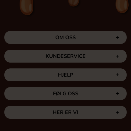
OM OSS
KUNDESERVICE
HJELP
FØLG OSS
HER ER VI