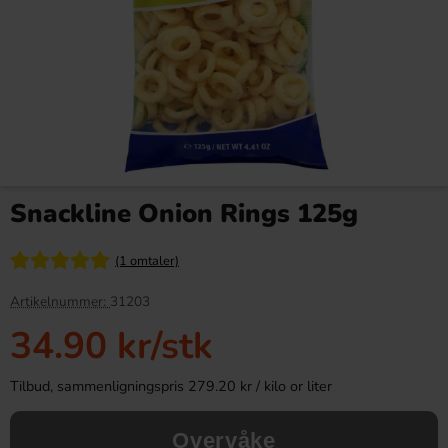
Red Bull Green Drakfrukt 25cl
Kinder Joy Super Mario 20g
Snackline Onion Rings 125g
38.90 kr
28.90 kr
(1 omtaler)
Köp
Köp
Artikelnummer:
31203
34.90 kr
/stk
Tilbud, sammenligningspris 279.20 kr / kilo or liter
Overvåke