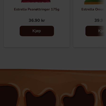
Estrella Peanøttringer 175g
Estrella Onion
36.90 kr
39.91
Kjøp
Kjø