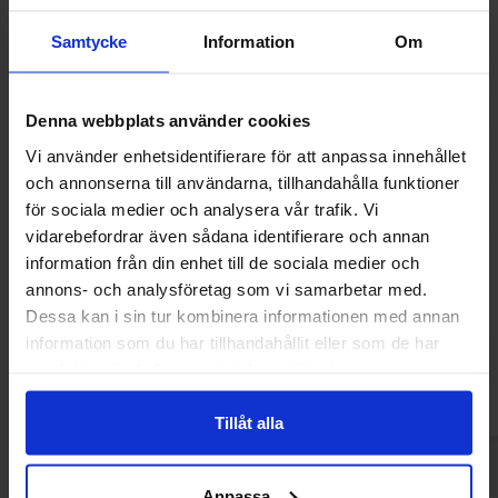
Samtycke
Information
Om
Denna webbplats använder cookies
Vi använder enhetsidentifierare för att anpassa innehållet
och annonserna till användarna, tillhandahålla funktioner
för sociala medier och analysera vår trafik. Vi
vidarebefordrar även sådana identifierare och annan
Redhead Chips Sourcream & Onion Chips
Lays Chips Sa
information från din enhet till de sociala medier och
150g
annons- och analysföretag som vi samarbetar med.
44.90 kr
36.90
Dessa kan i sin tur kombinera informationen med annan
information som du har tillhandahållit eller som de har
Kjøp
Kjø
samlat in när du har använt deras tjänster.
Tillåt alla
Anpassa