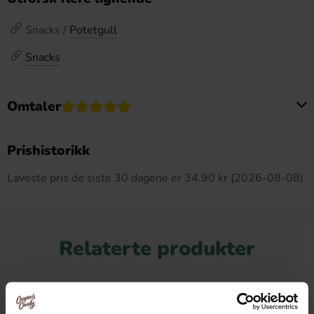
Snacks /
Potetgull
Snacks
Omtaler
Dette produktet har ingen anmeldelser
Prishistorikk
Laveste pris de siste 30 dagene er 34.90 kr (2026-08-08)
Relaterte produkter