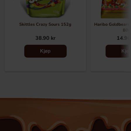
Skittles Crazy Sours 152g
Haribo Goldbears
80g
38.90 kr
14.90
Kjøp
Kjø