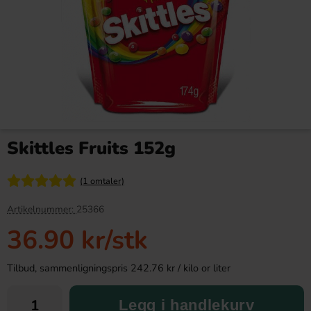
Faxe Kondi 33cl
Kinder Maxi 21g
Skittles Fruits 152g
28.90 kr
9.90 kr
(1 omtaler)
Köp
Köp
Artikelnummer:
25366
36.90 kr
/stk
Tilbud, sammenligningspris 242.76 kr / kilo or liter
Legg i handlekurv