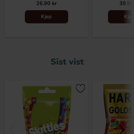
26.90 kr
39.91
Kjøp
Kjø
Sist vist