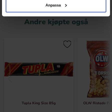
Anpassa
Andre kjøpte også
Tupla King Size 85g
OLW Ristede Pe