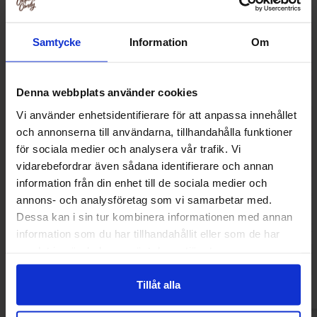
Samtycke
Information
Om
Denna webbplats använder cookies
Vi använder enhetsidentifierare för att anpassa innehållet
och annonserna till användarna, tillhandahålla funktioner
för sociala medier och analysera vår trafik. Vi
vidarebefordrar även sådana identifierare och annan
information från din enhet till de sociala medier och
Skittles Tropical 136g
Skittles Dess
annons- och analysföretag som vi samarbetar med.
Dessa kan i sin tur kombinera informationen med annan
38.90 kr
42.90
information som du har tillhandahållit eller som de har
samlat in när du har använt deras tjänster.
Kjøp
Kjø
Tillåt alla