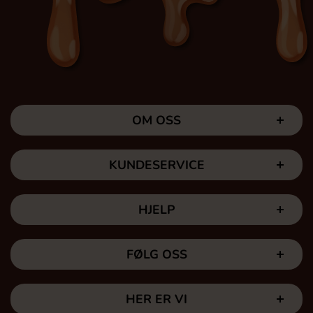
OM OSS
KUNDESERVICE
HJELP
FØLG OSS
HER ER VI