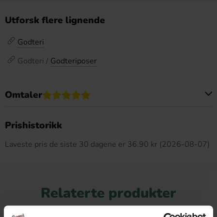
Utforsk flere lignende
Godteri
Godteri /
Godteriposer
Omtaler
Dette produktet har ingen anmeldelser
Prishistorikk
Laveste pris de siste 30 dagene er 36.90 kr (2026-08-07)
Relaterte produkter