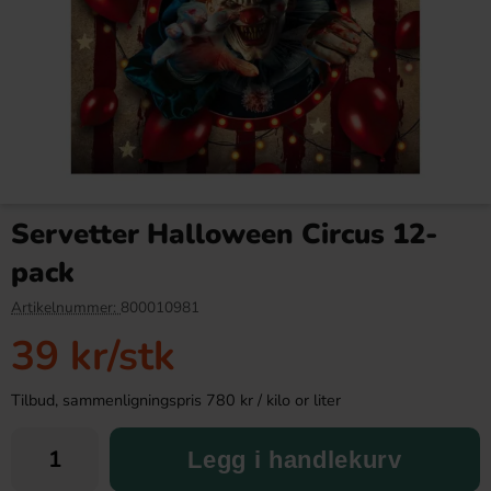
Red Bull Green Drakfrukt 25cl
Kinder Maxi 21g
Servetter Halloween Circus 12-
38.90 kr
9.90 kr
pack
Köp
Köp
Artikelnummer:
800010981
39 kr
/stk
Tilbud, sammenligningspris 780 kr / kilo or liter
Legg i handlekurv