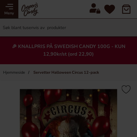
Meny
🎉 KNALLPRIS PÅ SWEDISH CANDY 100G - KUN
12,90kr/st (ord 22,90)
Hjemmeside
Servetter Halloween Circus 12-pack
×
Heading