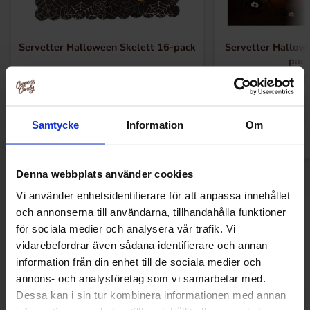
Servetter Halloween Skelett 16-pack
Servetter Hallo
pac
59 kr
49 k
Kjøp
Kjø
Samtycke
Information
Om
Denna webbplats använder cookies
Vi använder enhetsidentifierare för att anpassa innehållet
och annonserna till användarna, tillhandahålla funktioner
Andre kjøpte også
för sociala medier och analysera vår trafik. Vi
vidarebefordrar även sådana identifierare och annan
information från din enhet till de sociala medier och
annons- och analysföretag som vi samarbetar med.
-70%
Dessa kan i sin tur kombinera informationen med annan