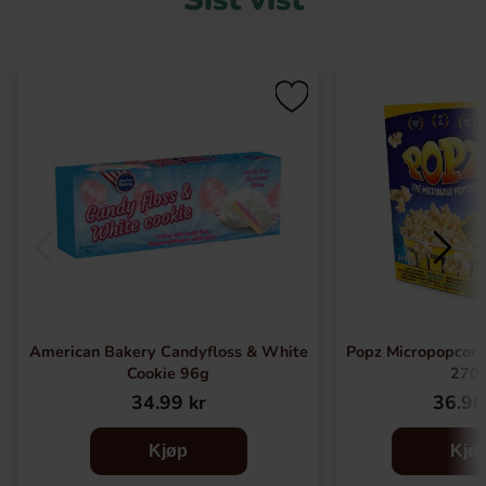
American Bakery Candyfloss & White
Popz Micropopcorn
Cookie 96g
270
34.99 kr
36.90
Kjøp
Kjø