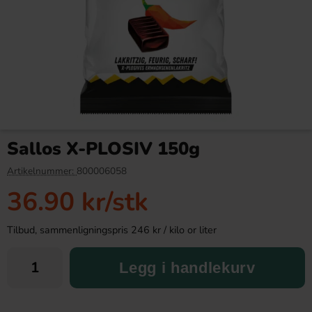
Sallos Lakris 750g
Bubs Sur Skumromb Tutti
frutti 2.6kg
Sallos X-PLOSIV 150g
119.90 kr
349.90 kr
Artikelnummer:
800006058
36.90 kr
/stk
Köp
Köp
Tilbud, sammenligningspris 246 kr / kilo or liter
Legg i handlekurv