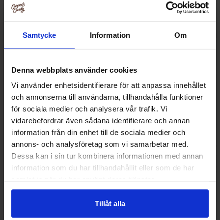
Samtycke
Information
Om
Denna webbplats använder cookies
Vi använder enhetsidentifierare för att anpassa innehållet
och annonserna till användarna, tillhandahålla funktioner
för sociala medier och analysera vår trafik. Vi
vidarebefordrar även sådana identifierare och annan
information från din enhet till de sociala medier och
annons- och analysföretag som vi samarbetar med.
Norregade Saltede Muttrar 85g
Norregade Pulverfy
85g
Dessa kan i sin tur kombinera informationen med annan
information som du har tillhandahållit eller som de har
22.90 kr
22.90
samlat in när du har använt deras tjänster.
Kjøp
Kjø
Tillåt alla