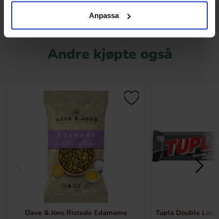
Anpassa
Andre kjøpte også
Dave & Jons Ristede Edamame
Tupla Double Layer