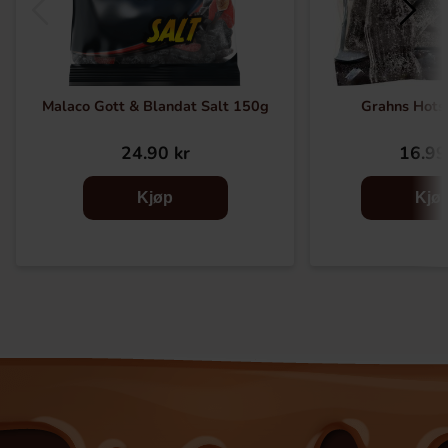
Malaco Gott & Blandat Salt 150g
Grahns Hots
24.90 kr
16.99
Kjøp
Kjø