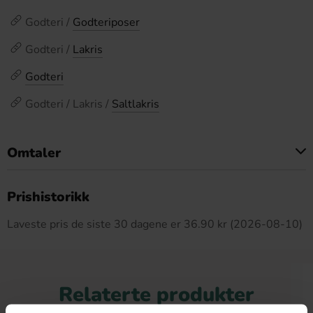
Godteri /
Godteriposer
Godteri /
Lakris
Godteri
Godteri / Lakris /
Saltlakris
Omtaler
Dette produktet har ingen anmeldelser
Prishistorikk
Laveste pris de siste 30 dagene er 36.90 kr (2026-08-10)
Relaterte produkter