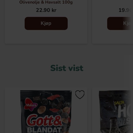
Olivenolje & Havsalt 100g
22.90 kr
19.90
Kjøp
Kjø
Sist vist