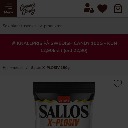
Meny
🎉 KNALLPRIS PÅ SWEDISH CANDY 100G - KUN
12,90kr/st (ord 22,90)
Hjemmeside
Sallos X-PLOSIV 150g
×
Heading