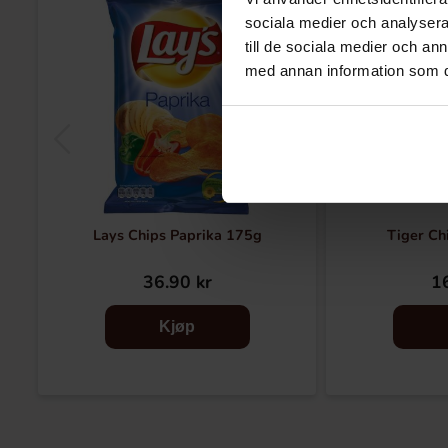
sociala medier och analysera 
till de sociala medier och a
med annan information som du 
Lays Chips Paprika 175g
Tiger Ch
36.90 kr
16
Kjøp