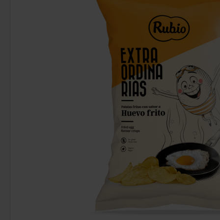
Red Bull Green Drakfrukt 25cl
Kinder Joy
38.90 kr
28
Köp
Köp