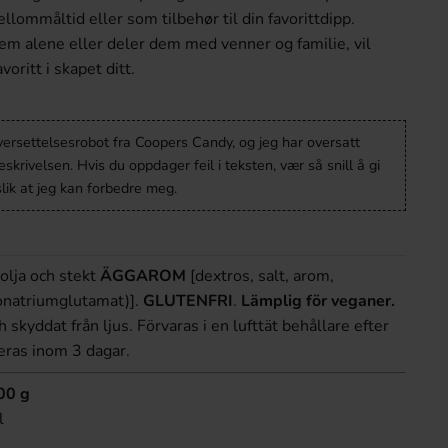
lommåltid eller som tilbehør til din favorittdipp.
m alene eller deler dem med venner og familie, vil
voritt i skapet ditt.
versettelsesrobot fra Coopers Candy, og jeg har oversatt
krivelsen. Hvis du oppdager feil i teksten, vær så snill å gi
lik at jeg kan forbedre meg.
volja och stekt
ÄGGAROM
[dextros, salt, arom,
onatriumglutamat)].
GLUTENFRI
.
Lämplig för veganer.
h skyddat från ljus. Förvaras i en lufttät behållare efter
ras inom 3 dagar.
00 g
l