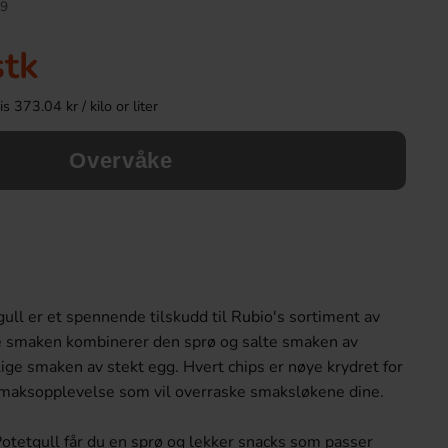
9
Ny!
stk
 373.04 kr / kilo or liter
Overvåke
Ronny & Ragge Buttcracker Chips Korv
Polly Ahlgrens B
med bröd 150g
ull er et spennende tilskudd til Rubio's sortiment av
36.90 kr
38.90 k
e smaken kombinerer den sprø og salte smaken av
ige smaken av stekt egg. Hvert chips er nøye krydret for
Köp
Köp
 smaksopplevelse som vil overraske smaksløkene dine.
otetgull får du en sprø og lekker snacks som passer