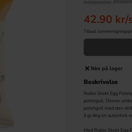
Artikelnummer:
80000609
42.90 kr
/
Tilbud, sammenligningspris
Ikke på lager
Beskrivelse
 Super Mario 20g
Kinder Maxi 21g
Rubio Stekt Egg Potetg
.90 kr
9.90 kr
potetgull. Denne unik
potetgull med den deil
Köp
å gi deg en autentisk
Med Rubio Stekt Egg P