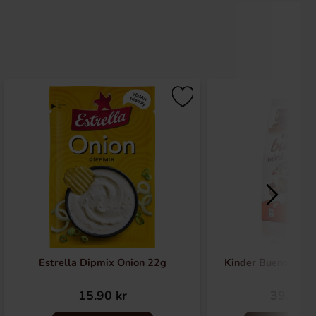
Estrella Dipmix Onion 22g
Kinder Bueno Mini
15.90 kr
39.91 k