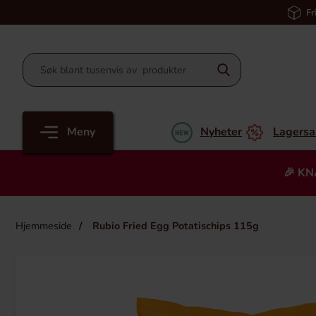
Fr
Meny
Nyheter
Lagersa
🎉 KN
Hjemmeside
Rubio Fried Egg Potatischips 115g