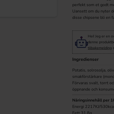
perfekt som et godt mel
Uansett om du nyter de
disse chipsene bli en fa
Hei! Jeg er en o
denne produktbes
tilbakemelding
s
Ingredienser
Potatis, solrosolja, oli
smakförstärkare (mon
Förvaras svalt, torrt oc
öppnande och konsume
Näringsinnehåll per 1
Energi 2217KJ/530kca
Fett 31.8g