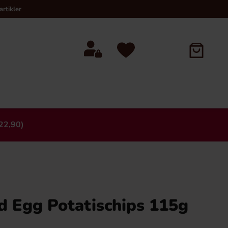
rtikler
22,90)
×
d Egg Potatischips 115g