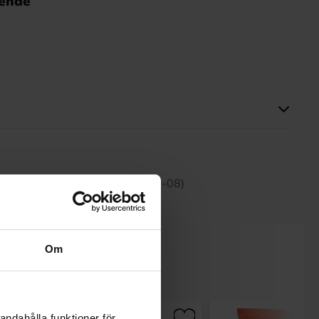
nende
tte produktet har ingen anmeldelser
 30 dagene er 42.90 kr (2026-08-08)
Om
andahålla funktioner för