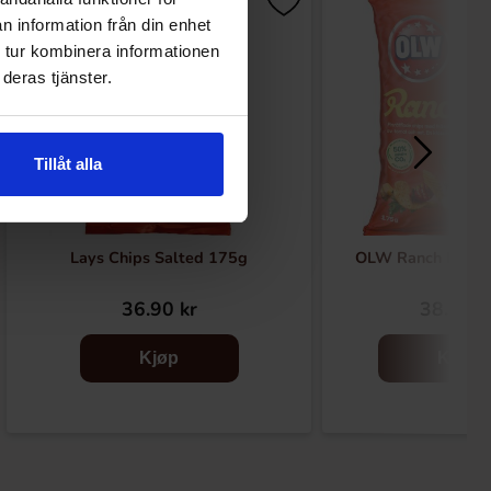
n information från din enhet
 tur kombinera informationen
deras tjänster.
Tillåt alla
Lays Chips Salted 175g
OLW Ranch Potet
36.90 kr
38.90 k
Kjøp
Kjøp