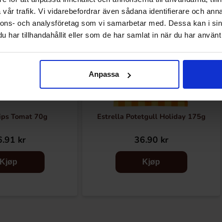
vår trafik. Vi vidarebefordrar även sådana identifierare och anna
nnons- och analysföretag som vi samarbetar med. Dessa kan i sin
har tillhandahållit eller som de har samlat in när du har använt 
Anpassa
ips Tomat 70g
Estrella Potetgull Holiday 175g
.91 kr
36.90 kr
Kjøp
Kjøp