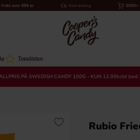
i frakt over 899 kr
5000+ a
Rask levering
lg
Topplisten
ALLPRIS PÅ SWEDISH CANDY 100G - KUN 12,90kr/st (ord 
Rubio Frie
Heading