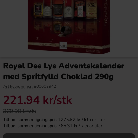
Vegemite Yeast Extract 220g
Ramlösa Kirsebær 33cl
Royal Des Lys Adventskalender
89.90 kr
22.90 kr
med Spritfylld Choklad 290g
Köp
Köp
Artikelnummer:
800003942
221.94 kr
/stk
369.90 kr/stk
Tilbud, sammenligningspris 1275.52 kr / kilo or liter
Tilbud, sammenligningspris 765.31 kr / kilo or liter