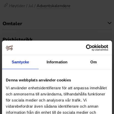
Høytider / Jul /
Adventskalendere
Omtaler
Dette produktet har ingen anmeldelser
Prishistorikk
Laveste pris de siste 30 dagene er 221.94 kr (2026-08-
08)
Samtycke
Information
Om
Relaterte produkter
Denna webbplats använder cookies
Vi använder enhetsidentifierare för att anpassa innehållet
och annonserna till användarna, tillhandahålla funktioner
för sociala medier och analysera vår trafik. Vi
vidarebefordrar även sådana identifierare och annan
information från din enhet till de sociala medier och