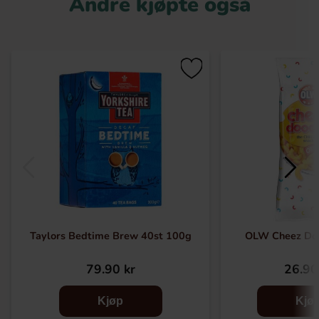
Andre kjøpte også
Taylors Bedtime Brew 40st 100g
OLW Cheez Do
79.90 kr
26.90
Kjøp
Kjø