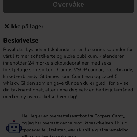
Overvåke
Ikke på lager
Beskrivelse
Royal des Lys adventskalender er en luksuriøs kalender for
vårt litt mer sofistikerte og eldre publikum. Kalenderen
inneholder 24 mørke sjokoladepraliner med seks
forskjellige spritsorter - Camus VSOP cognac, pærebrandy,
kirsebærbrandy, St James rom, Cointreau og Label 5
whisky. Gi den som en gave til noen du er glad i for å vise
din takknemlighet, eller unne deg selv en herlig julemåned
med en ny overraskelse hver dag!
Hei! Jeg er en oversettelsesrobot fra Coopers Candy,
og jeg har oversatt denne produktbeskrivelsen. Hvis du
oppdager feil i teksten, vær så snill å gi
tilbakemelding