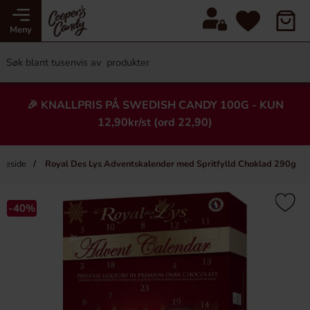
Meny
🎉 KNALLPRIS PÅ SWEDISH CANDY 100G - KUN
12,90kr/st (ord 22,90)
meside
Royal Des Lys Adventskalender med Spritfylld Choklad 290g
×
Heading
-40%