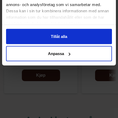
annons- och analysföretag som vi samarbetar med.
Dessa kan i sin tur kombinera informationen med annan
information som du har tillhandahållit eller som de har
samlat in när du har använt deras tjänster.
Tillåt alla
Look-O-Look Adventskalender 210g
Maitre Truffout 
Anpassa
chocolate hazelnut
99.90 kr
269.91
Kjøp
Kjø