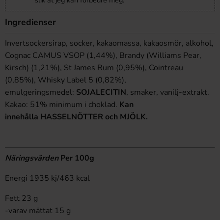
slik at jeg kan forbedre meg.
Ingredienser
Invertsockersirap, socker, kakaomassa, kakaosmör, alkohol,
Cognac CAMUS VSOP (1,44%), Brandy (Williams Pear,
Kirsch) (1,21%), St James Rum (0,95%), Cointreau
(0,85%), Whisky Label 5 (0,82%),
emulgeringsmedel:
SOJALECITIN
, smaker, vanilj-extrakt.
Kakao: 51% minimum i choklad.
Kan
innehålla HASSELNÖTTER och MJÖLK.
Näringsvärden
Per 100g
Energi 1935 kj/463 kcal
Fett 23 g
-varav mättat 15 g