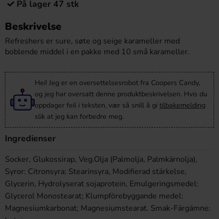
På lager 47 stk
Beskrivelse
Refreshers er sure, søte og seige karameller med
boblende middel i en pakke med 10 små karameller.
Hei! Jeg er en oversettelsesrobot fra Coopers Candy,
og jeg har oversatt denne produktbeskrivelsen. Hvis du
oppdager feil i teksten, vær så snill å gi
tilbakemelding
slik at jeg kan forbedre meg.
Ingredienser
Socker, Glukossirap, Veg.Olja (Palmolja, Palmkärnolja),
Syror: Citronsyra; Stearinsyra, Modifierad stärkelse,
Glycerin, Hydrolyserat sojaprotein, Emulgeringsmedel:
Glycerol Monostearat; Klumpförebyggande medel:
Magnesiumkarbonat; Magnesiumstearat. Smak-Färgämne: