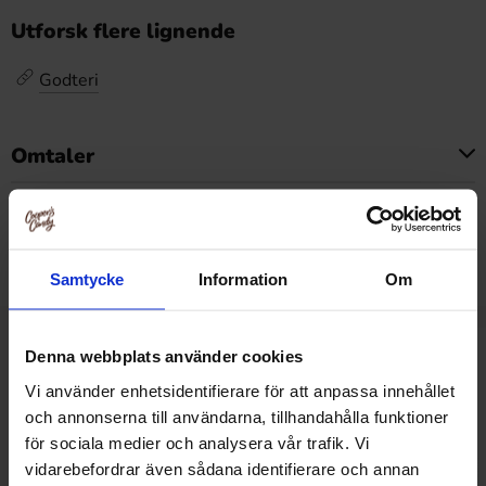
Utforsk flere lignende
Godteri
Omtaler
Dette produktet har ingen anmeldelser
Prishistorikk
Laveste pris de siste 30 dagene er 11.99 kr (2026-08-10)
Samtycke
Information
Om
Denna webbplats använder cookies
Relaterte produkter
Vi använder enhetsidentifierare för att anpassa innehållet
och annonserna till användarna, tillhandahålla funktioner
för sociala medier och analysera vår trafik. Vi
vidarebefordrar även sådana identifierare och annan