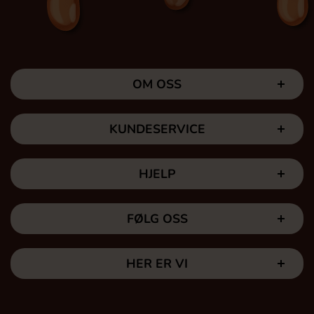
OM OSS
KUNDESERVICE
HJELP
FØLG OSS
HER ER VI