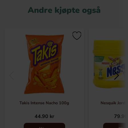
Andre kjøpte også
Takis Intense Nacho 100g
Nesquik Jord
44.90 kr
79.90