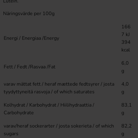
Lutein.
Näringsvärde per 100g
166
7 kJ
Energi / Energiaa /Energy
394
kcal
6,0
Fett / Fedt /Rasvaa /Fat
g
varav mättat fett / heraf mættede fedtsyrer / josta
4,0
tyydyttyneitä rasvoja / of which saturates
g
Kolhydrat / Karbohydrat / Hiilihydraattia /
83,1
Carbohydrate
g
varav/heraf sockerarter / josta sokerieta / of which
82,2
sugars
g