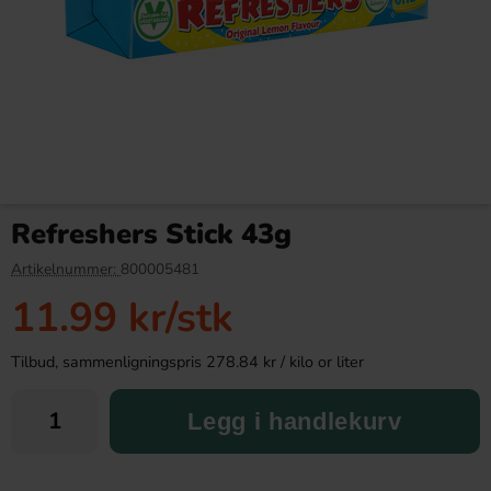
Red Band Fruktnappar 1.2kg
Samyang Buldak Carbo Hot
Chicken Flavor Ramen 130g
Refreshers Stick 43g
239.90 kr
38.90 kr
Artikelnummer:
800005481
11.99 kr
/stk
Köp
Köp
Tilbud, sammenligningspris 278.84 kr / kilo or liter
Legg i handlekurv