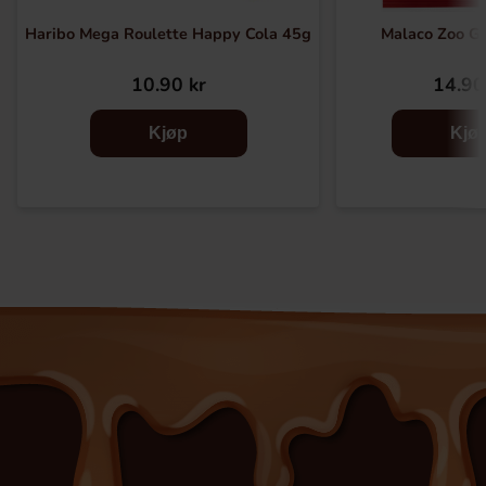
Haribo Mega Roulette Happy Cola 45g
Malaco Zoo Go
10.90 kr
14.90
Kjøp
Kjø