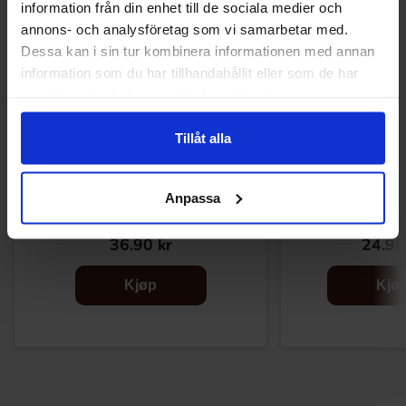
information från din enhet till de sociala medier och
annons- och analysföretag som vi samarbetar med.
Dessa kan i sin tur kombinera informationen med annan
information som du har tillhandahållit eller som de har
samlat in när du har använt deras tjänster.
Tillåt alla
Anpassa
Warheads Extreme Sour Hard Candy
Green Star Vegan S
56g
36.90 kr
24.90
Kjøp
Kjø