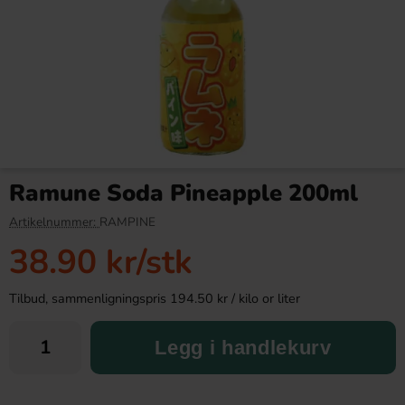
Pringles Salt och Vinegar
Nestle Coffee-Mate Caramel
165g
Latte 425g
Ramune Soda Pineapple 200ml
44.90 kr
119.90 kr
Artikelnummer:
RAMPINE
38.90 kr
/stk
Köp
Köp
Tilbud, sammenligningspris 194.50 kr / kilo or liter
Legg i handlekurv