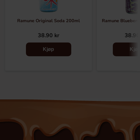
Ramune Original Soda 200ml
Ramune Blueberr
38.90 kr
38.90
Kjøp
Kjø