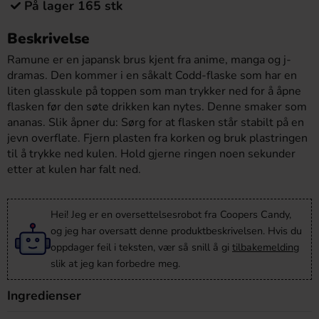
På lager 165 stk
Beskrivelse
Ramune er en japansk brus kjent fra anime, manga og j-
dramas. Den kommer i en såkalt Codd-flaske som har en
liten glasskule på toppen som man trykker ned for å åpne
flasken før den søte drikken kan nytes. Denne smaker som
ananas. Slik åpner du: Sørg for at flasken står stabilt på en
jevn overflate. Fjern plasten fra korken og bruk plastringen
til å trykke ned kulen. Hold gjerne ringen noen sekunder
etter at kulen har falt ned.
Hei! Jeg er en oversettelsesrobot fra Coopers Candy,
og jeg har oversatt denne produktbeskrivelsen. Hvis du
oppdager feil i teksten, vær så snill å gi
tilbakemelding
slik at jeg kan forbedre meg.
Ingredienser