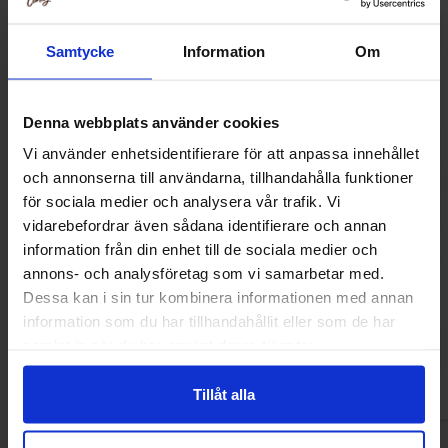
Samtycke
Information
Om
Denna webbplats använder cookies
Vi använder enhetsidentifierare för att anpassa innehållet
och annonserna till användarna, tillhandahålla funktioner
för sociala medier och analysera vår trafik. Vi
vidarebefordrar även sådana identifierare och annan
information från din enhet till de sociala medier och
Ramune Strawberry Soda 200ml
Ramune Orange
annons- och analysföretag som vi samarbetar med.
Dessa kan i sin tur kombinera informationen med annan
38.90 kr
44.90
information som du har tillhandahållit eller som de har
samlat in när du har använt deras tjänster.
Kjøp
Kjø
Tillåt alla