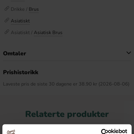
Drikke /
Brus
Asiatiskt
Asiatiskt /
Asiatisk Brus
Omtaler
Dette produktet har ingen anmeldelser
Prishistorikk
Laveste pris de siste 30 dagene er 38.90 kr (2026-08-06)
Relaterte produkter