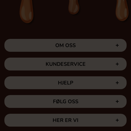
OM OSS
KUNDESERVICE
HJELP
FØLG OSS
HER ER VI