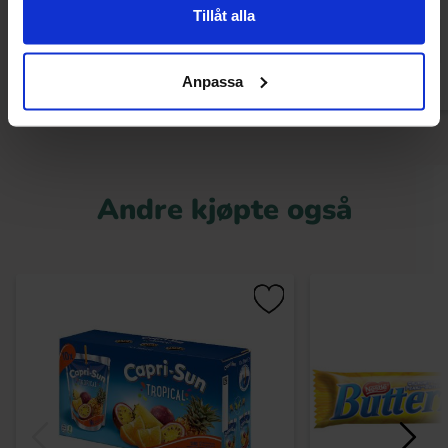
Tillåt alla
Kjøp
Kjø
Anpassa
Andre kjøpte også