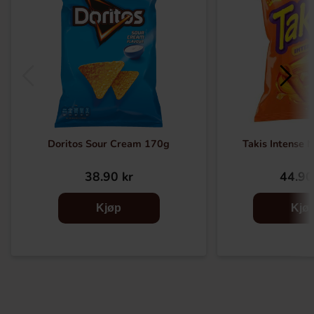
Doritos Sour Cream 170g
Takis Intense 
38.90 kr
44.90
Kjøp
Kjø