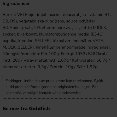
Ingredienser
Berikat VETEmjöl (mjöl, niacin, reducerat järn, vitamin B1,
B2, B9), vegetabiliska oljor (raps, solros och/eller
SOJAböns), salt, 2% eller mindre av; jäst, fettfri MJÖLK,
socker, bikarbonat, klumpförebyggande medel [E341],
paprika, kryddor, SELLERI, lökpulver. Innehåller VETE,
MJÖLK, SELLERI. Innehåller genmodifierade ingredienser.
Näringsinformation: Per 100g. Energi: 1953kJ/467kcal /
Fett: 20g / Varav mättat fett: 1,67g / Kolhydrater: 66,7g /
Varav sockerarter: 3,3g / Protein: 10g / Salt: 1,92g
Endringer i innholdet av produktene kan forekomme. Sjekk
alltid produktinformasjonen på originalemballasjen. For
spørsmål, vennligst kontakt vår kundeservice.
Se mer fra Goldfish