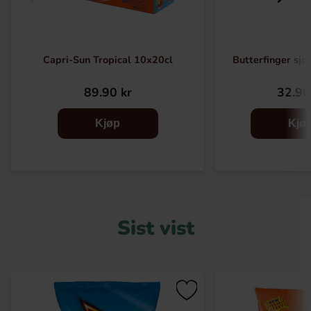
Capri-Sun Tropical 10x20cl
Butterfinger sjo
89.90 kr
32.90
Kjøp
Kjø
Sist vist