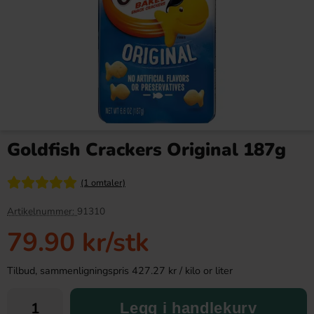
Cinnamon Toast Crunch flingor
Arla Mjukglassmix 2L
354g
Goldfish Crackers Original 187g
119.90 kr
179.89 kr
(1 omtaler)
Köp
Köp
Artikelnummer:
91310
79.90 kr
/stk
Tilbud, sammenligningspris 427.27 kr / kilo or liter
Legg i handlekurv