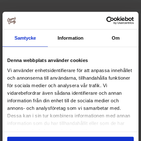
Relaterte produkter
Samtycke
Information
Om
-33%
Denna webbplats använder cookies
Vi använder enhetsidentifierare för att anpassa innehållet
och annonserna till användarna, tillhandahålla funktioner
för sociala medier och analysera vår trafik. Vi
vidarebefordrar även sådana identifierare och annan
information från din enhet till de sociala medier och
annons- och analysföretag som vi samarbetar med.
Dessa kan i sin tur kombinera informationen med annan
information som du har tillhandahållit eller som de har
Goldfish Crackers Cheddar 187g
Ritz Crackers O
samlat in när du har använt deras tjänster.
89.90 kr
19
29.90 kr