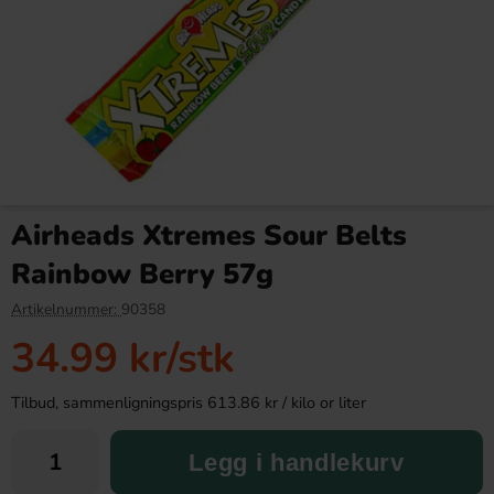
Marmite Yeast Extract 125g
Tiger Potetgull Salt 70g
Airheads Xtremes Sour Belts
79.90 kr
16.91 kr
Rainbow Berry 57g
Köp
Köp
Artikelnummer:
90358
34.99 kr
/stk
Tilbud, sammenligningspris 613.86 kr / kilo or liter
Legg i handlekurv