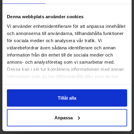
Denna webbplats använder cookies
Vi använder enhetsidentifierare för att anpassa innehållet
och annonserna till användarna, tillhandahålla funktioner
Airheads Sour Bars 5-Pack 78g(bf:2026-
Airheads Sour Ba
för sociala medier och analysera vår trafik. Vi
08-31)
vidarebefordrar även sådana identifierare och annan
36.90 kr
42
49.34 kr
information från din enhet till de sociala medier och
annons- och analysföretag som vi samarbetar med.
Kjøp
Kjø
Dessa kan i sin tur kombinera informationen med annan
information som du har tillhandahållit eller som de har
samlat in när du har använt deras tjänster.
Tillåt alla
Andre kjøpte også
Anpassa