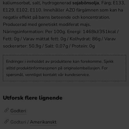
kaliumsorbat, salt, hydrogenerad
sojabönsolja
, Färg; E133,
E129, E102, E110. Innehåller AZO färgämnen som kan ha
negativ effekt på barns beteende och koncentration.
Producerad med genetiskt modiferat majs.
Näringsinformation: Per 100g. Energi: 1468kJ/351kcal /
Fett: 0g / Varav mättat fett: 0g / Kolhydrat: 86g / Varav
sockerarter: 50,9g / Salt: 0,07g / Protein: 0g
Endringer i innholdet av produktene kan forekomme. Sjekk
alltid produktinformasjonen på originalemballasjen. For
spørsmål, vennligst kontakt vår kundeservice.
Utforsk flere lignende
Godteri
Godteri /
Amerikanskt