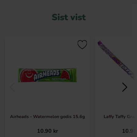
Sist vist
Airheads - Watermelon godis 15.6g
Laffy Taffy Gra
10.90 kr
10.90