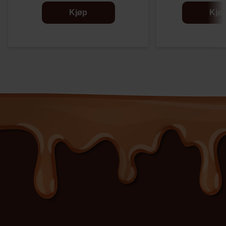
Kjøp
Kjø