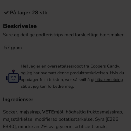
På lager 28 stk
Beskrivelse
Sure og deilige godteristrips med forskjellige bærsmaker.
57 gram
Hei! Jeg er en oversettelsesrobot fra Coopers Candy,
og jeg har oversatt denne produktbeskrivelsen. Hvis du
oppdager feil i teksten, vær så snill å gi
tilbakemelding
slik at jeg kan forbedre meg.
Ingredienser
Socker, majssirap,
VETE
mjöl, höghaltig fruktosmajssirap,
majsstärkelse, modifierad potatisstärkelse, Syra [E296,
E330], mindre än 2% av; glycerin, artificiell smak,