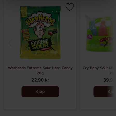
Warheads Extreme Sour Hard Candy
Cry Baby Sour Mini
28g
39g
22.90 kr
39.91
Kjøp
Kjø