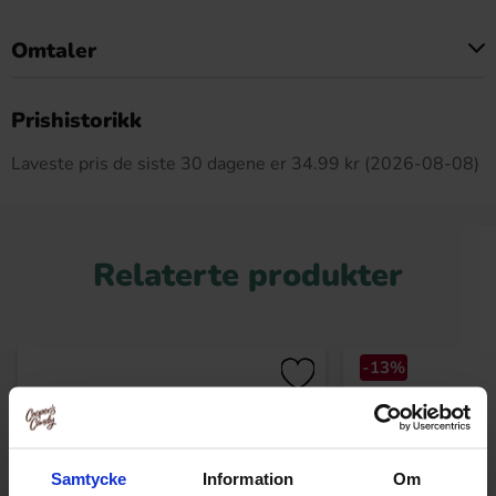
Omtaler
Dette produktet har ingen anmeldelser
Prishistorikk
Laveste pris de siste 30 dagene er 34.99 kr (2026-08-08)
Relaterte produkter
-13%
Samtycke
Information
Om